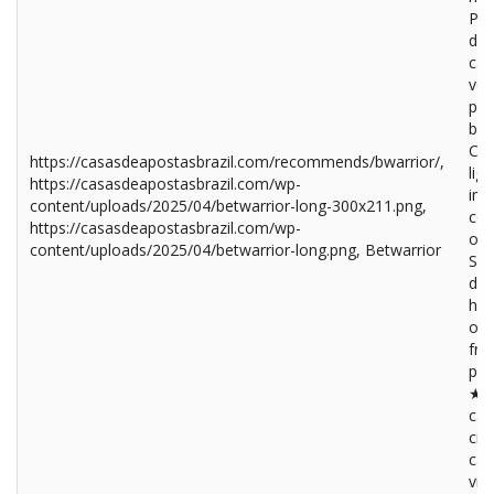
Pla
de 
cas
vol
púb
bra
Cob
https://casasdeapostasbrazil.com/recommends/bwarrior/,
lig
https://casasdeapostasbrazil.com/wp-
int
content/uploads/2025/04/betwarrior-long-300x211.png,
co
https://casasdeapostasbrazil.com/wp-
od
content/uploads/2025/04/betwarrior-long.png, Betwarrior
Sup
dis
hor
ofe
fre
par
★ A
car
cré
car
vir