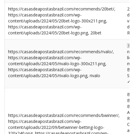
https://casasdeapostasbrazil.com/recommends/20bet/,
20b
https://casasdeapostasbrazil.com/wp-
de 
content/uploads/2024/05/20bet-logo-300x211.png,
vin
https://casasdeapostasbrazil.com/wp-
dos
content/uploads/2024/05/20bet-logo.png, 20bet
R$
🇧
https://casasdeapostasbrazil.com/recommends/rvalo/,
no 
https://casasdeapostasbrazil.com/wp-
líd
content/uploads/2024/05/rivalo-logo-300x211.png,
me
https://casasdeapostasbrazil.com/wp-
Bra
content/uploads/2024/05/rivalo-logo.png, rivalo
Sup
✓
Bet
Bra
Bô
Apo
https://casasdeapostasbrazil.com/recommends/bwinner/,
R$
https://casasdeapostasbrazil.com/wp-
Od
content/uploads/2022/09/betwinner-betting-logo-
agr
320x240.png, https://casasdeapostasbrazil.com/wp-