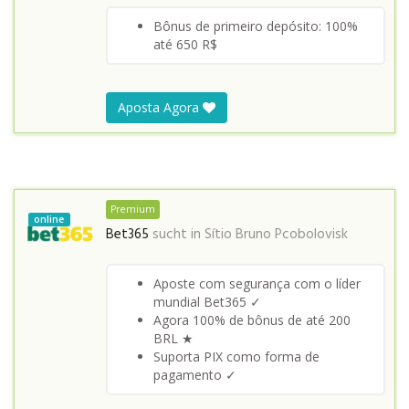
Bônus de primeiro depósito: 100%
até 650 R$
Aposta Agora
Premium
online
Bet365
sucht in
Sítio Bruno Pcobolovisk
Aposte com segurança com o líder
mundial Bet365 ✓
Agora 100% de bônus de até 200
BRL ★
Suporta PIX como forma de
pagamento ✓