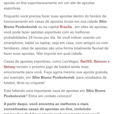
aposta on-line espontaneamente em um site de apostas
esportivas.
Enquanto você precisa fazer suas apostas dentro do horário de
funcionamento em casas de apostas locais em sua cidade
Sítio
Bruno Pcobolovisk
ou na capital
Brasília
, em sites de apostas,
você pode fazer apostas esportivas com as melhores
probabilidades 24 horas por dia. Se você estiver usando um
smartphone, tablet ou laptop, seja em casa, com amigos ou com
familiares, sites de apostas são uma forma totalmente flexível de
fazer suas apostas. Não importa em qual cidade.
Casas de apostas esportivas, como
LeoVegas,
Bet365
,
Betsson
e
Betway
tornam o próximo jogo de futebol ainda mais
emocionante para você. Faça agora mesmo sua aposta gratuita,
por exemplo, em
Sítio Bruno Pcobolovisk
, para resultados de
futebol, tênis ou críquete!
Está faltando uma importante casa de apostas em
Sítio Bruno
Pcobolovisk
? Entre em contato conosco!
A partir daqui, você encontra as melhores e mais
conceituadas casas de apostas on-line, incluindo