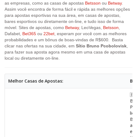
as empresas, como as casas de apostas
Betsson
ou
Betway
.
Assim você encontra de forma fácil e rápida as melhores opções
para apostas esportivas na sua área, em casas de apostas,
bares esportivos ou diretamente on-line, e tudo isso de forma
móvel. Sites de apostas, como
Betway
, LeoVegas,
Betsson
,
Dafabet,
Bet365
ou
22bet
, esperam por você com as melhores
probabilidades e um bônus de boas-vindas de R$600. Basta
clicar nas ofertas na sua cidade, em
Sítio Bruno Pcobolovisk
,
para fazer sua aposta agora mesmo em uma casa de apostas
local ou diretamente on-line.
Melhor Casas de Apostas:
Bô
🇧
Bra
Pla
lic
Bra
apo
esp