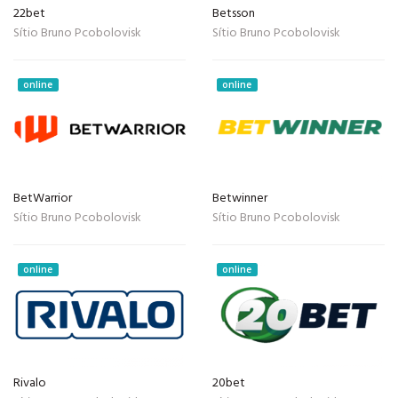
22bet
Betsson
Sítio Bruno Pcobolovisk
Sítio Bruno Pcobolovisk
online
online
BetWarrior
Betwinner
Sítio Bruno Pcobolovisk
Sítio Bruno Pcobolovisk
online
online
Rivalo
20bet