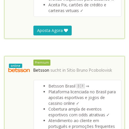
Aceita Pix, cartões de crédito e
carteiras virtuais ✓
Aposta Agora
Premium
online
Betsson
sucht in
Sítio Bruno Pcobolovisk
Betsson Brasil 🇧🇷 ⇒
Plataforma licenciada no Brasil para
apostas esportivas e jogos de
cassino online ✓
Cobertura ampla de eventos
esportivos com odds atrativas ✓
Atendimento ao cliente em
português e promoções frequentes