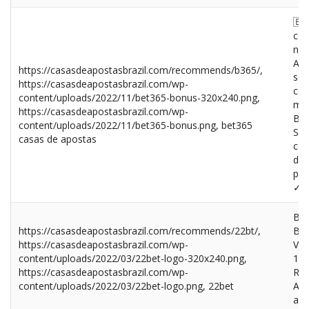
🇧
com
no 
Ap
https://casasdeapostasbrazil.com/recommends/b365/,
seg
https://casasdeapostasbrazil.com/wp-
com
content/uploads/2022/11/bet365-bonus-320x240.png,
mun
https://casasdeapostasbrazil.com/wp-
Be
content/uploads/2022/11/bet365-bonus.png, bet365
Sup
casas de apostas
co
de
pa
✓
BÓ
https://casasdeapostasbrazil.com/recommends/22bt/,
BO
https://casasdeapostasbrazil.com/wp-
VI
content/uploads/2022/03/22bet-logo-320x240.png,
100
https://casasdeapostasbrazil.com/wp-
R$
content/uploads/2022/03/22bet-logo.png, 22bet
Ap
a 2