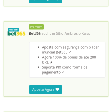
Premium
online
Bet365
sucht in
Sítio Ambrósio Kaiss
Aposte com segurança com o líder
mundial Bet365 ✓
Agora 100% de bônus de até 200
BRL ★
Suporta PIX como forma de
pagamento ✓
Aposta Agora