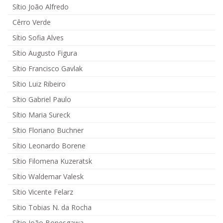
Sítio João Alfredo
Cêrro Verde
Sítio Sofia Alves
Sítio Augusto Figura
Sítio Francisco Gavlak
Sítio Luiz Ribeiro
Sítio Gabriel Paulo
Sítio Maria Sureck
Sítio Floriano Buchner
Sítio Leonardo Borene
Sítio Filomena Kuzeratsk
Sítio Waldemar Valesk
Sítio Vicente Felarz
Sítio Tobias N. da Rocha
Sítio João Bonesgawa