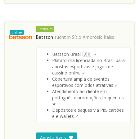
Premium
online
Betsson
sucht in
Sítio Ambrósio Kaiss
Betsson Brasil 🇧🇷 ⇒
Plataforma licenciada no Brasil para
apostas esportivas e jogos de
cassino online ✓
Cobertura ampla de eventos
esportivos com odds atrativas ✓
Atendimento ao cliente em
português e promoções frequentes
★
Depósitos e saques via Pix, cartões
e e-wallets ✓
Aposta Agora