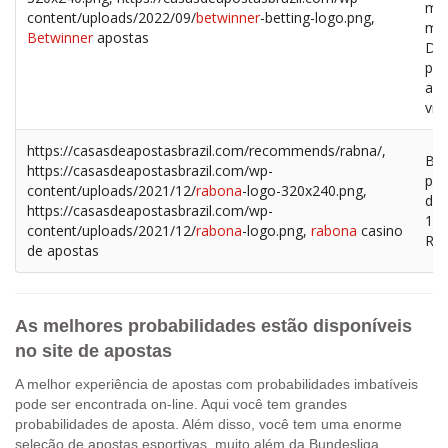
mui
content/uploads/2022/09/
betwinner
-betting-logo.png,
me
Betwinner
apostas
De
par
apo
viv
https://casasdeapostasbrazil.com/recommends/rabna/,
Bô
https://casasdeapostasbrazil.com/wp-
pri
content/uploads/2021/12/
rabona
-logo-320x240.png,
dep
https://casasdeapostasbrazil.com/wp-
100
content/uploads/2021/12/
rabona
-logo.png,
rabona
casino
R$
de apostas
As melhores probabilidades estão disponíveis
no site de apostas
A melhor experiência de apostas com probabilidades imbatíveis
pode ser encontrada on-line. Aqui você tem grandes
probabilidades de aposta. Além disso, você tem uma enorme
seleção de apostas esportivas, muito além da Bundesliga,