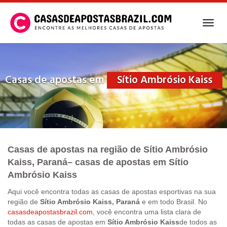
Skip
to
Toggl
main
navig
content
Casas de apostas em
Sítio Ambrósio Kaiss
Casas de apostas na região de Sítio Ambrósio
Kaiss, Paraná– casas de apostas em Sítio
Ambrósio Kaiss
Aqui você encontra todas as casas de apostas esportivas na sua
região de
Sítio Ambrósio Kaiss, Paraná
e em todo Brasil. No
casasdeapostasbrazil.com
, você encontra uma lista clara de
todas as casas de apostas em
Sítio Ambrósio Kaiss
de todos as