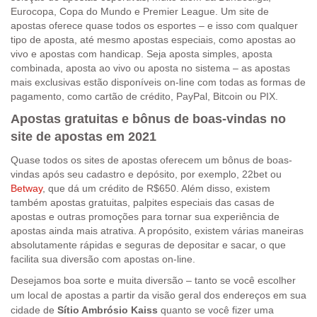
Eurocopa, Copa do Mundo e Premier League. Um site de
apostas oferece quase todos os esportes – e isso com qualquer
tipo de aposta, até mesmo apostas especiais, como apostas ao
vivo e apostas com handicap. Seja aposta simples, aposta
combinada, aposta ao vivo ou aposta no sistema – as apostas
mais exclusivas estão disponíveis on-line com todas as formas de
pagamento, como cartão de crédito, PayPal, Bitcoin ou PIX.
Apostas gratuitas e bônus de boas-vindas no
site de apostas
em 2021
Quase todos os sites de apostas oferecem um bônus de boas-
vindas após seu cadastro e depósito, por exemplo, 22bet ou
Betway
, que dá um crédito de R$650. Além disso, existem
também apostas gratuitas, palpites especiais das casas de
apostas e outras promoções para tornar sua experiência de
apostas ainda mais atrativa. A propósito, existem várias maneiras
absolutamente rápidas e seguras de depositar e sacar, o que
facilita sua diversão com apostas on-line.
Desejamos boa sorte e muita diversão – tanto se você escolher
um local de apostas a partir da visão geral dos endereços em sua
cidade de
Sítio Ambrósio Kaiss
quanto se você fizer uma