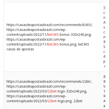
🇧
com
no 
Ap
https://casasdeapostasbrazil.com/recommends/b365/,
seg
https://casasdeapostasbrazil.com/wp-
com
content/uploads/2022/11/
bet365
-bonus-320x240.png,
mun
https://casasdeapostasbrazil.com/wp-
Be
content/uploads/2022/11/
bet365
-bonus.png, bet365
Sup
casas de apostas
co
de
pa
✓
BÓ
https://casasdeapostasbrazil.com/recommends/22bt/,
BO
https://casasdeapostasbrazil.com/wp-
VI
content/uploads/2022/03/
22bet
-logo-320x240.png,
100
https://casasdeapostasbrazil.com/wp-
R$
content/uploads/2022/03/
22bet
-logo.png, 22bet
Ap
a 2