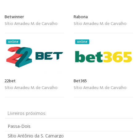
Betwinner
Rabona
Sítio Amadeu M. de Carvalho
Sítio Amadeu M. de Carvalho
online
online
22bet
Bet365
Sítio Amadeu M. de Carvalho
Sítio Amadeu M. de Carvalho
Livreiros próximos:
Passa-Dois
Sítio Antônio da S. Camargo