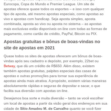
Eurocopa, Copa do Mundo e Premier League. Um site de
apostas oferece quase todos os esportes – e isso com qualquer
tipo de aposta, até mesmo apostas especiais, como apostas ao
vivo e apostas com handicap. Seja aposta simples, aposta
combinada, aposta ao vivo ou aposta no sistema – as apostas
mais exclusivas estão disponíveis on-line com todas as formas de
pagamento, como cartão de crédito, PayPal, Bitcoin ou PIX.
Apostas gratuitas e bônus de boas-vindas no
site de apostas
em 2021
Quase todos os sites de apostas oferecem um bônus de boas-
vindas após seu cadastro e depósito, por exemplo, 22bet ou
Betway
, que dá um crédito de R$650. Além disso, existem
também apostas gratuitas, palpites especiais das casas de
apostas e outras promoções para tornar sua experiência de
apostas ainda mais atrativa. A propósito, existem várias maneiras
absolutamente rápidas e seguras de depositar e sacar, o que
facilita sua diversão com apostas on-line.
Desejamos boa sorte e muita diversão – tanto se você escolher
um local de apostas a partir da visão geral dos endereços em sua
cidade de
Sítio Amadeu M. de Carvalho
quanto se você fizer