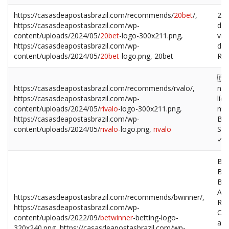
https://casasdeapostasbrazil.com/recommends/
20bet
/,
20b
https://casasdeapostasbrazil.com/wp-
de 
content/uploads/2024/05/
20bet
-logo-300x211.png,
vin
https://casasdeapostasbrazil.com/wp-
dos
content/uploads/2024/05/
20bet
-logo.png, 20bet
R$
🇧
https://casasdeapostasbrazil.com/recommends/rvalo/,
no 
https://casasdeapostasbrazil.com/wp-
líd
content/uploads/2024/05/
rivalo
-logo-300x211.png,
me
https://casasdeapostasbrazil.com/wp-
Bra
content/uploads/2024/05/
rivalo
-logo.png,
rivalo
Sup
✓
Bet
Bra
Bô
Apo
https://casasdeapostasbrazil.com/recommends/bwinner/,
R$
https://casasdeapostasbrazil.com/wp-
Od
content/uploads/2022/09/
betwinner
-betting-logo-
agr
320x240.png, https://casasdeapostasbrazil.com/wp-