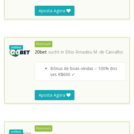
Aposta Agora
Premium
online
20bet
sucht in
Sítio Amadeu M. de Carvalho
Bônus de boas-vindas – 100% dos
ses R$600 ✓
Aposta Agora
Premium
online