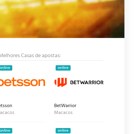
Melhores Casas de apostas:
online
online
etsson
BetWarrior
acacos
Macacos
online
online