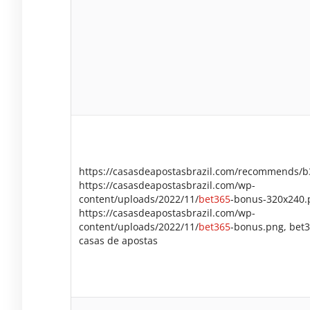
https://casasdeapostasbrazil.com/recommends/b
https://casasdeapostasbrazil.com/wp-
content/uploads/2022/11/
bet365
-bonus-320x240.
https://casasdeapostasbrazil.com/wp-
content/uploads/2022/11/
bet365
-bonus.png, bet
casas de apostas