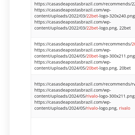
https://casasdeapostasbrazil.com/recommends/22
https://casasdeapostasbrazil.com/wp-
content/uploads/2022/03/
22bet
-logo-320x240.png
https://casasdeapostasbrazil.com/wp-
content/uploads/2022/03/
22bet
-logo.png, 22bet
https://casasdeapostasbrazil.com/recommends/
2
https://casasdeapostasbrazil.com/wp-
content/uploads/2024/05/
20bet
-logo-300x211.png
https://casasdeapostasbrazil.com/wp-
content/uploads/2024/05/
20bet
-logo.png, 20bet
https://casasdeapostasbrazil.com/recommends/rv
https://casasdeapostasbrazil.com/wp-
content/uploads/2024/05/
rivalo
-logo-300x211.png
https://casasdeapostasbrazil.com/wp-
content/uploads/2024/05/
rivalo
-logo.png,
rivalo