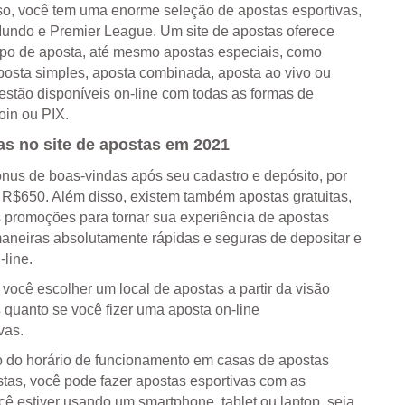
so, você tem uma enorme seleção de apostas esportivas,
undo e Premier League. Um site de apostas oferece
tipo de aposta, até mesmo apostas especiais, como
posta simples, aposta combinada, aposta ao vivo ou
estão disponíveis on-line com todas as formas de
oin ou PIX.
as no site de apostas
em 2021
nus de boas-vindas após seu cadastro e depósito, por
e R$650. Além disso, existem também apostas gratuitas,
s promoções para tornar sua experiência de apostas
 maneiras absolutamente rápidas e seguras de depositar e
-line.
você escolher um local de apostas a partir da visão
s
quanto se você fizer uma aposta on-line
vas.
o do horário de funcionamento em casas de apostas
stas, você pode fazer apostas esportivas com as
cê estiver usando um smartphone, tablet ou laptop, seja