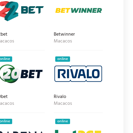
2bet
Betwinner
acacos
Macacos
online
online
ecommends/betsson/
0bet
Rivalo
acacos
Macacos
online
online