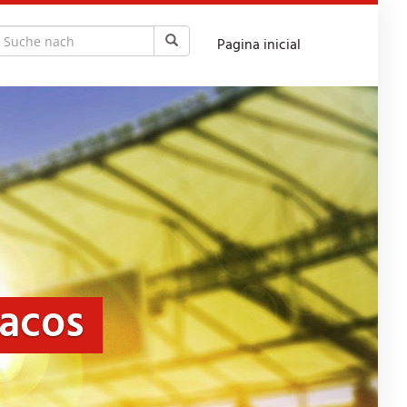
Pagina inicial
acos