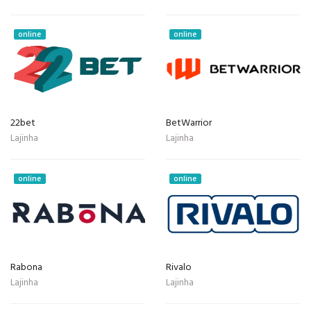
online
online
22bet
BetWarrior
Lajinha
Lajinha
online
online
Rabona
Rivalo
Lajinha
Lajinha