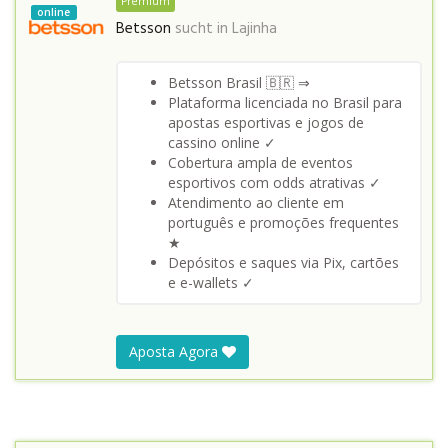
Premium
online
Betsson
sucht in
Lajinha
Betsson Brasil 🇧🇷 ⇒
Plataforma licenciada no Brasil para
apostas esportivas e jogos de
cassino online ✓
Cobertura ampla de eventos
esportivos com odds atrativas ✓
Atendimento ao cliente em
português e promoções frequentes
★
Depósitos e saques via Pix, cartões
e e-wallets ✓
Aposta Agora