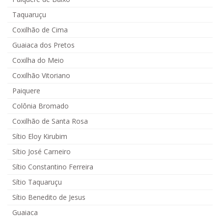
Taquaruçu
Coxilhão de Cima
Guaiaca dos Pretos
Coxilha do Meio
Coxilhão Vitoriano
Paiquere
Colônia Bromado
Coxilhão de Santa Rosa
Sítio Eloy Kirubim
Sítio José Carneiro
Sítio Constantino Ferreira
Sítio Taquaruçu
Sítio Benedito de Jesus
Guaiaca