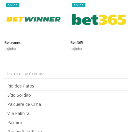
online
online
Betwinner
Bet365
Lajinha
Lajinha
Livreiros próximos:
Rio dos Patos
Sítio Solidão
Paiquerê de Cima
Vila Palmira
Palmira
Paiquerê de Baixo