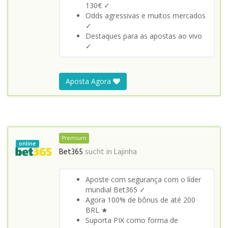
130€ ✓
Odds agressivas e muitos mercados
✓
Destaques para as apostas ao vivo
✓
Aposta Agora
Premium
online
Bet365
sucht in
Lajinha
Aposte com segurança com o líder
mundial Bet365 ✓
Agora 100% de bônus de até 200
BRL ★
Suporta PIX como forma de