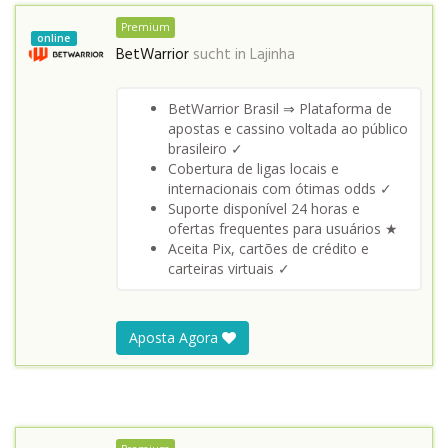
Premium
online
BetWarrior
sucht in
Lajinha
BetWarrior Brasil ⇒ Plataforma de
apostas e cassino voltada ao público
brasileiro ✓
Cobertura de ligas locais e
internacionais com ótimas odds ✓
Suporte disponível 24 horas e
ofertas frequentes para usuários ★
Aceita Pix, cartões de crédito e
carteiras virtuais ✓
Aposta Agora