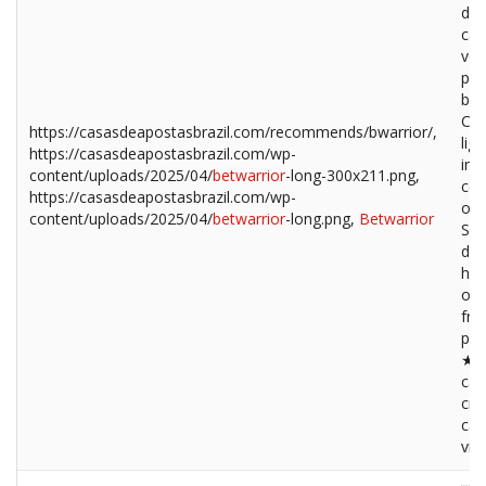
de 
cas
vol
púb
bra
Cob
https://casasdeapostasbrazil.com/recommends/bwarrior/,
lig
https://casasdeapostasbrazil.com/wp-
int
content/uploads/2025/04/
betwarrior
-long-300x211.png,
co
https://casasdeapostasbrazil.com/wp-
od
content/uploads/2025/04/
betwarrior
-long.png,
Betwarrior
Sup
dis
hor
ofe
fre
par
★ A
car
cré
car
vir