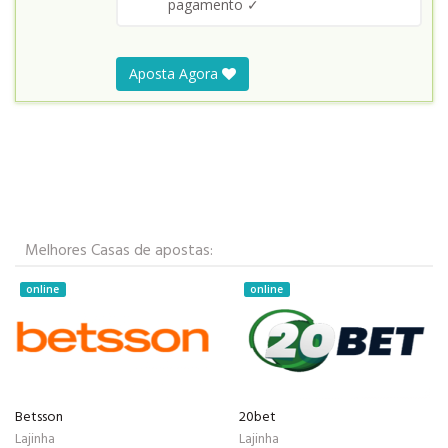
pagamento ✓
Aposta Agora
Melhores Casas de apostas:
online
online
Betsson
20bet
Lajinha
Lajinha