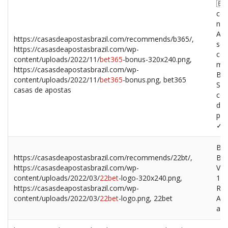
🇧
com
no 
Ap
https://casasdeapostasbrazil.com/recommends/b365/,
seg
https://casasdeapostasbrazil.com/wp-
com
content/uploads/2022/11/
bet365
-bonus-320x240.png,
mun
https://casasdeapostasbrazil.com/wp-
Be
content/uploads/2022/11/
bet365
-bonus.png, bet365
Sup
casas de apostas
co
de
pa
✓
BÓ
https://casasdeapostasbrazil.com/recommends/22bt/,
BO
https://casasdeapostasbrazil.com/wp-
VI
content/uploads/2022/03/
22bet
-logo-320x240.png,
100
https://casasdeapostasbrazil.com/wp-
R$
content/uploads/2022/03/
22bet
-logo.png, 22bet
Ap
a 2