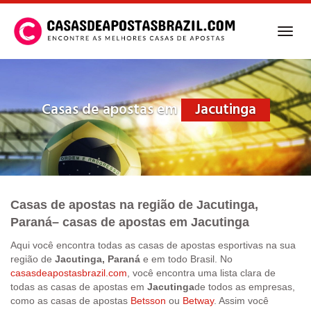
Skip
to
Toggl
main
navig
content
Casas de apostas em
Jacutinga
Casas de apostas na região de Jacutinga,
Paraná– casas de apostas em Jacutinga
Aqui você encontra todas as casas de apostas esportivas na sua
região de
Jacutinga, Paraná
e em todo Brasil. No
casasdeapostasbrazil.com
, você encontra uma lista clara de
todas as casas de apostas em
Jacutinga
de todos as empresas,
como as casas de apostas
Betsson
ou
Betway
. Assim você