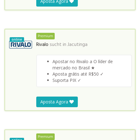
Aposta Agora
Premium
online
Rivalo
sucht in
Jacutinga
Apostar no Rivalo a O líder de
mercado no Brasil ★
Aposta grátis até R$50 ✓
Suporta PIX ✓
Aposta Agora
Premium