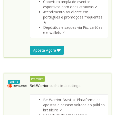
Cobertura ampla de eventos
esportivos com odds atrativas ✓
Atendimento ao cliente em
português e promoções frequentes
★
Depósitos e saques via Pix, cartões
e e-wallets ✓
Aposta Agora
Premium
online
BetWarrior
sucht in
Jacutinga
BetWarrior Brasil ⇒ Plataforma de
apostas e cassino voltada ao público
brasileiro ✓