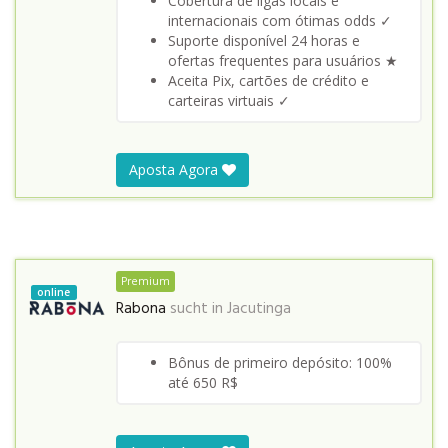
Cobertura de ligas locais e
internacionais com ótimas odds ✓
Suporte disponível 24 horas e
ofertas frequentes para usuários ★
Aceita Pix, cartões de crédito e
carteiras virtuais ✓
Aposta Agora
Premium
online
Rabona
sucht in
Jacutinga
Bônus de primeiro depósito: 100%
até 650 R$