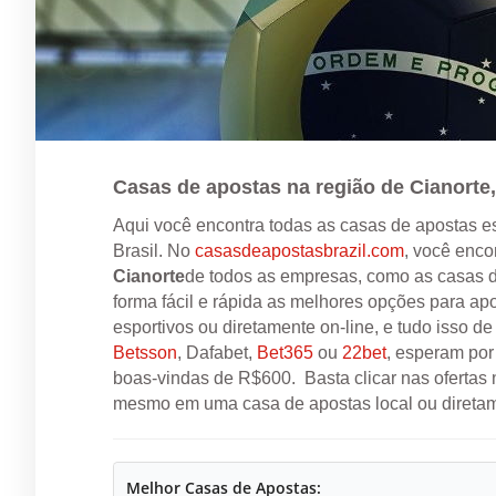
Casas de apostas na região de Cianorte
Aqui você encontra todas as casas de apostas e
Brasil. No
casasdeapostasbrazil.com
, você enco
Cianorte
de todos as empresas, como as casas 
forma fácil e rápida as melhores opções para ap
esportivos ou diretamente on-line, e tudo isso d
Betsson
, Dafabet,
Bet365
ou
22bet
, esperam por
boas-vindas de R$600. Basta clicar nas ofertas
mesmo em uma casa de apostas local ou diretam
Melhor Casas de Apostas: