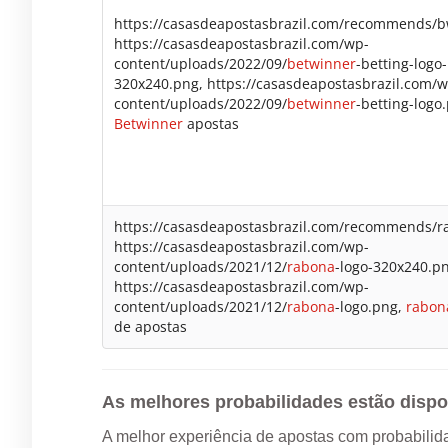
https://casasdeapostasbrazil.com/recommends/b
https://casasdeapostasbrazil.com/wp-
content/uploads/2022/09/
betwinner
-betting-logo-
320x240.png, https://casasdeapostasbrazil.com/w
content/uploads/2022/09/
betwinner
-betting-logo
Betwinner
apostas
https://casasdeapostasbrazil.com/recommends/r
https://casasdeapostasbrazil.com/wp-
content/uploads/2021/12/
rabona
-logo-320x240.pn
https://casasdeapostasbrazil.com/wp-
content/uploads/2021/12/
rabona
-logo.png,
rabon
de apostas
As melhores probabilidades estão dispo
A melhor experiência de apostas com probabilida