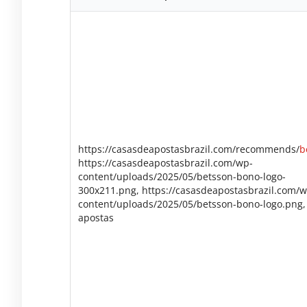
https://casasdeapostasbrazil.com/recommends/
b
https://casasdeapostasbrazil.com/wp-
content/uploads/2025/05/betsson-bono-logo-
300x211.png, https://casasdeapostasbrazil.com/w
content/uploads/2025/05/betsson-bono-logo.png,
apostas