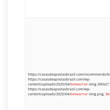
https://casasdeapostasbrazil.com/recommends/bw
https://casasdeapostasbrazil.com/wp-
content/uploads/2025/04/
betwarrior
-long-300x21
https://casasdeapostasbrazil.com/wp-
content/uploads/2025/04/
betwarrior
-long.png,
Be