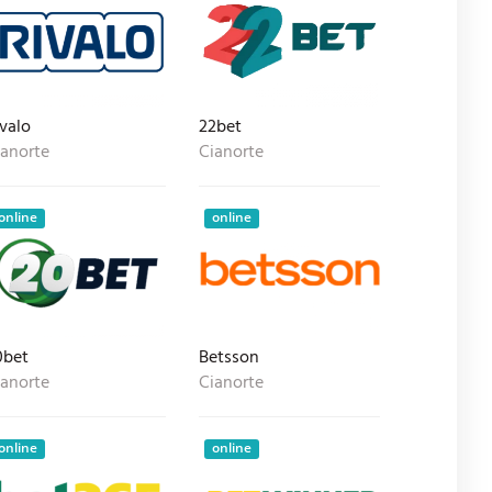
valo
22bet
ianorte
Cianorte
online
online
ecommends/betsson/
0bet
Betsson
ianorte
Cianorte
online
online