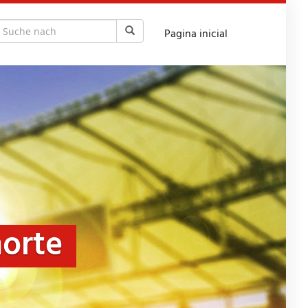
Pagina inicial
norte