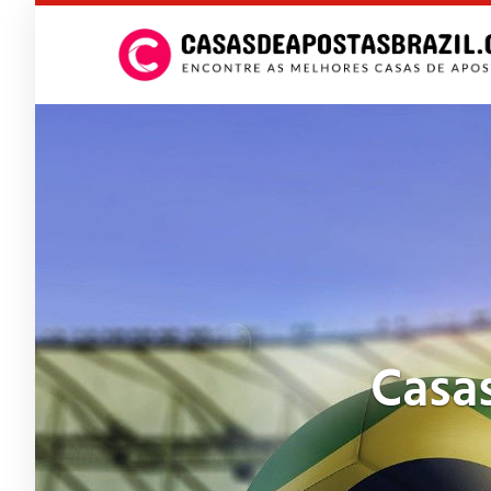
Skip
to
main
content
Casa