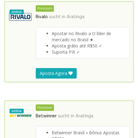
Premium
online
Rivalo
sucht in
Aratinga
Apostar no Rivalo a O líder de
mercado no Brasil ★
Aposta grátis até R$50 ✓
Suporta PIX ✓
Aposta Agora
Premium
online
Betwinner
sucht in
Aratinga
Betwinner Brasil » Bônus Apostas