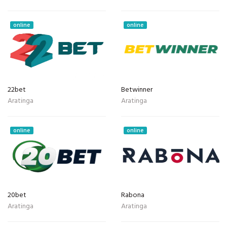
online
online
22bet
Betwinner
Aratinga
Aratinga
online
online
20bet
Rabona
Aratinga
Aratinga