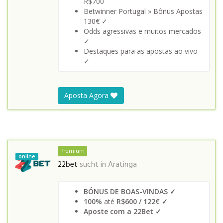
R$700
Betwinner Portugal » Bônus Apostas
130€ ✓
Odds agressivas e muitos mercados
✓
Destaques para as apostas ao vivo
✓
Aposta Agora
Premium
online
22bet
sucht in
Aratinga
BÓNUS DE BOAS-VINDAS ✓
100%
até
R$600 / 122€ ✓
Aposte com a 22Bet ✓