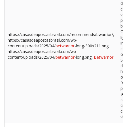
de 
cas
vol
púb
bra
Cob
https://casasdeapostasbrazil.com/recommends/bwarrior/,
lig
https://casasdeapostasbrazil.com/wp-
int
content/uploads/2025/04/
betwarrior
-long-300x211.png,
co
https://casasdeapostasbrazil.com/wp-
od
content/uploads/2025/04/
betwarrior
-long.png,
Betwarrior
Sup
dis
hor
ofe
fre
par
★ A
car
cré
car
vir