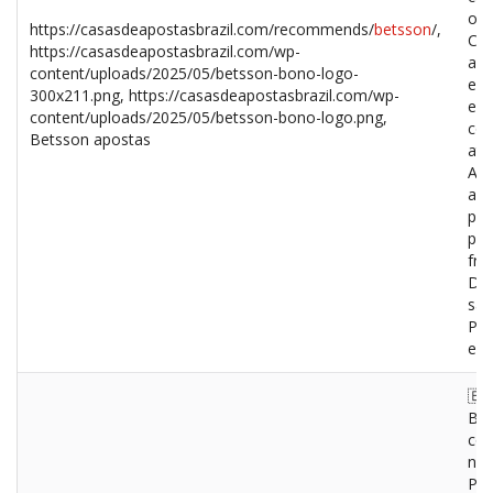
onl
https://casasdeapostasbrazil.com/recommends/
betsson
/,
Cob
https://casasdeapostasbrazil.com/wp-
amp
content/uploads/2025/05/betsson-bono-logo-
eve
300x211.png, https://casasdeapostasbrazil.com/wp-
esp
content/uploads/2025/05/betsson-bono-logo.png,
co
Betsson apostas
atr
Ate
ao 
por
pr
fre
Dep
saq
Pix
e-w
🇧
Bet
com
no 
Pla