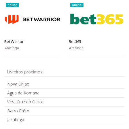
online
online
BetWarrior
Bet365
Aratinga
Aratinga
Livreiros próximos:
Nova União
Água da Romana
Vera Cruz do Oeste
Barro Prêto
Jacutinga