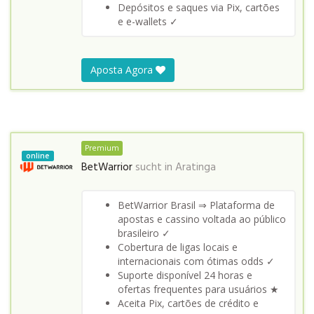
Depósitos e saques via Pix, cartões
e e-wallets ✓
Aposta Agora
Premium
online
BetWarrior
sucht in
Aratinga
BetWarrior Brasil ⇒ Plataforma de
apostas e cassino voltada ao público
brasileiro ✓
Cobertura de ligas locais e
internacionais com ótimas odds ✓
Suporte disponível 24 horas e
ofertas frequentes para usuários ★
Aceita Pix, cartões de crédito e