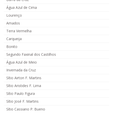
Água Azul de Cima
Lourenço
Amados
Terra Vermelha
Carqueija
Bonito
Segundo Faxinal dos Castilhos
Água Azul de Meio
Invernada da Cruz
Sítio Airton F. Martins
Sítio Aristides F. Lima
Sítio Paulo Figura
Sítio José F. Martins
Sítio Cassiano P. Bueno