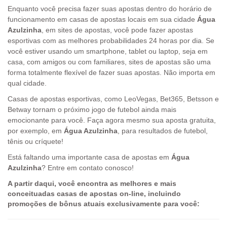
Enquanto você precisa fazer suas apostas dentro do horário de
funcionamento em casas de apostas locais em sua cidade
Água
Azulzinha
, em sites de apostas, você pode fazer apostas
esportivas com as melhores probabilidades 24 horas por dia. Se
você estiver usando um smartphone, tablet ou laptop, seja em
casa, com amigos ou com familiares, sites de apostas são uma
forma totalmente flexível de fazer suas apostas. Não importa em
qual cidade.
Casas de apostas esportivas, como
LeoVegas, Bet365
, Betsson e
Betway tornam o próximo jogo de futebol ainda mais
emocionante para você. Faça agora mesmo sua aposta gratuita,
por exemplo, em
Água Azulzinha
, para resultados de futebol,
tênis ou críquete!
Está faltando uma importante casa de apostas em
Água
Azulzinha
? Entre em contato conosco!
A partir daqui, você encontra as melhores e mais
conceituadas casas de apostas on-line, incluindo
promoções de bônus atuais exclusivamente para você: