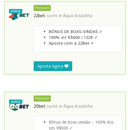
Premium
online
22bet
sucht in
Água Azulzinha
BÓNUS DE BOAS-VINDAS ✓
100%
até
R$600 / 122€ ✓
Aposte com a 22Bet ✓
Aposta Agora
Premium
online
20bet
sucht in
Água Azulzinha
Bônus de boas-vindas – 100% dos
ses R$600 ✓