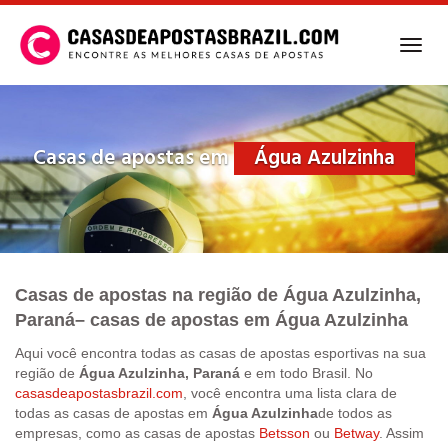
Skip
to
Toggl
main
navig
content
Casas de apostas em
Água Azulzinha
Casas de apostas na região de Água Azulzinha,
Paraná– casas de apostas em Água Azulzinha
Aqui você encontra todas as casas de apostas esportivas na sua
região de
Água Azulzinha, Paraná
e em todo Brasil. No
casasdeapostasbrazil.com
, você encontra uma lista clara de
todas as casas de apostas em
Água Azulzinha
de todos as
empresas, como as casas de apostas
Betsson
ou
Betway
. Assim