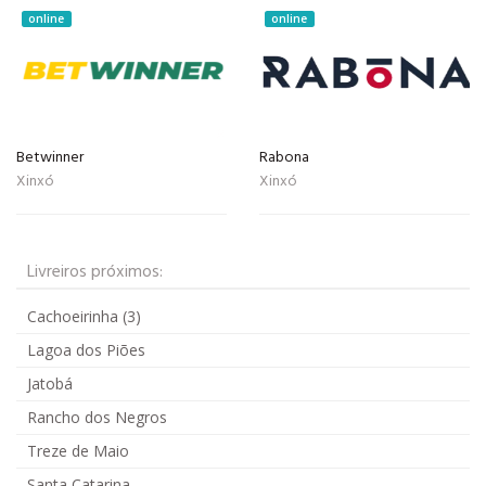
online
online
Betwinner
Rabona
Xinxó
Xinxó
Livreiros próximos:
Cachoeirinha (3)
Lagoa dos Piões
Jatobá
Rancho dos Negros
Treze de Maio
Santa Catarina