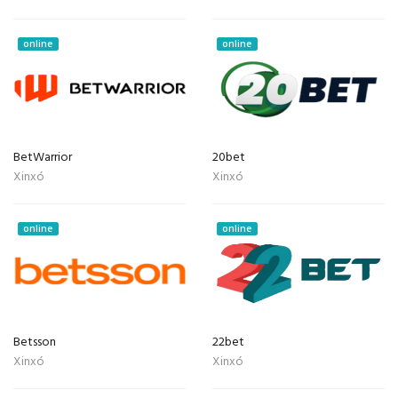
online
online
BetWarrior
20bet
Xinxó
Xinxó
online
online
Betsson
22bet
Xinxó
Xinxó