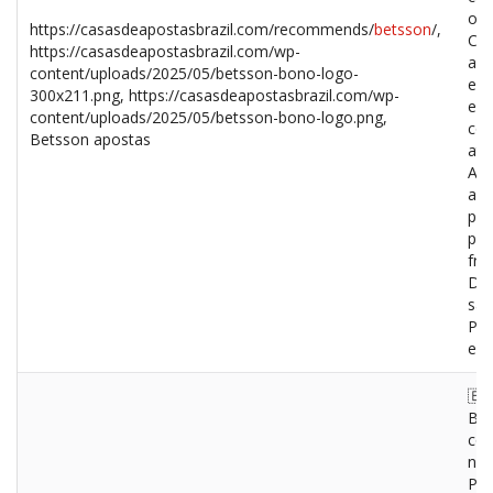
onl
https://casasdeapostasbrazil.com/recommends/
betsson
/,
Cob
https://casasdeapostasbrazil.com/wp-
amp
content/uploads/2025/05/betsson-bono-logo-
eve
300x211.png, https://casasdeapostasbrazil.com/wp-
esp
content/uploads/2025/05/betsson-bono-logo.png,
co
Betsson apostas
atr
Ate
ao 
por
pr
fre
Dep
saq
Pix
e-w
🇧
Bet
com
no 
Pla