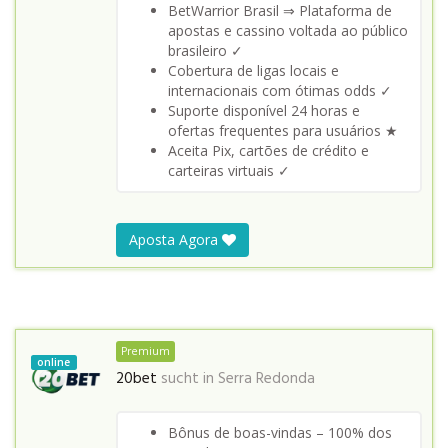
BetWarrior Brasil ⇒ Plataforma de
apostas e cassino voltada ao público
brasileiro ✓
Cobertura de ligas locais e
internacionais com ótimas odds ✓
Suporte disponível 24 horas e
ofertas frequentes para usuários ★
Aceita Pix, cartões de crédito e
carteiras virtuais ✓
Aposta Agora
Premium
online
20bet
sucht in
Serra Redonda
Bônus de boas-vindas – 100% dos