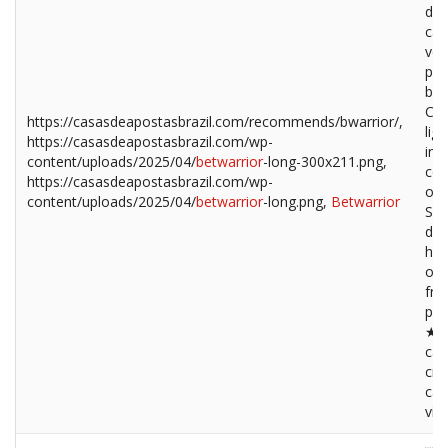
de 
cas
vol
púb
bra
Cob
https://casasdeapostasbrazil.com/recommends/bwarrior/,
lig
https://casasdeapostasbrazil.com/wp-
int
content/uploads/2025/04/
betwarrior
-long-300x211.png,
co
https://casasdeapostasbrazil.com/wp-
od
content/uploads/2025/04/
betwarrior
-long.png,
Betwarrior
Sup
dis
hor
ofe
fre
par
★ A
car
cré
car
vir