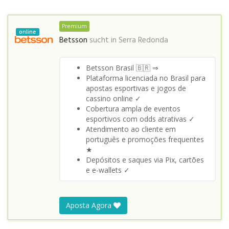
Premium
online
Betsson
sucht in
Serra Redonda
Betsson Brasil 🇧🇷 ⇒
Plataforma licenciada no Brasil para
apostas esportivas e jogos de
cassino online ✓
Cobertura ampla de eventos
esportivos com odds atrativas ✓
Atendimento ao cliente em
português e promoções frequentes
★
Depósitos e saques via Pix, cartões
e e-wallets ✓
Aposta Agora