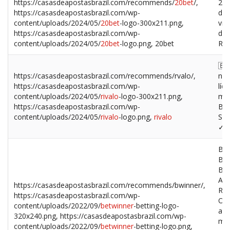
https://casasdeapostasbrazil.com/recommends/
20bet
/,
20b
https://casasdeapostasbrazil.com/wp-
de 
content/uploads/2024/05/
20bet
-logo-300x211.png,
vin
https://casasdeapostasbrazil.com/wp-
dos
content/uploads/2024/05/
20bet
-logo.png, 20bet
R$
🇧
https://casasdeapostasbrazil.com/recommends/rvalo/,
no 
https://casasdeapostasbrazil.com/wp-
líd
content/uploads/2024/05/
rivalo
-logo-300x211.png,
me
https://casasdeapostasbrazil.com/wp-
Bra
content/uploads/2024/05/
rivalo
-logo.png,
rivalo
Sup
✓
Bet
Bra
Bô
Apo
https://casasdeapostasbrazil.com/recommends/bwinner/,
R$
https://casasdeapostasbrazil.com/wp-
Od
content/uploads/2022/09/
betwinner
-betting-logo-
agr
320x240.png, https://casasdeapostasbrazil.com/wp-
mui
content/uploads/2022/09/
betwinner
-betting-logo.png,