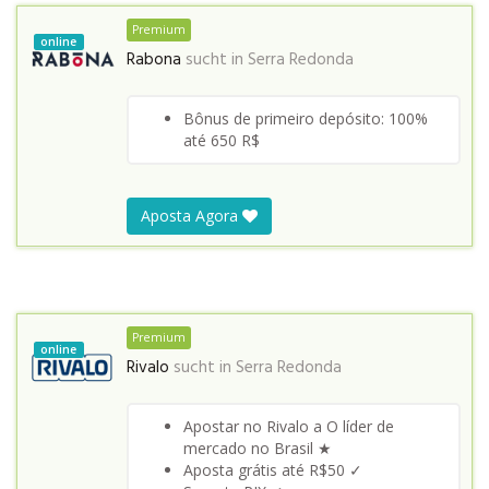
Premium
online
Rabona
sucht in
Serra Redonda
Bônus de primeiro depósito: 100%
até 650 R$
Aposta Agora
Premium
online
Rivalo
sucht in
Serra Redonda
Apostar no Rivalo a O líder de
mercado no Brasil ★
Aposta grátis até R$50 ✓