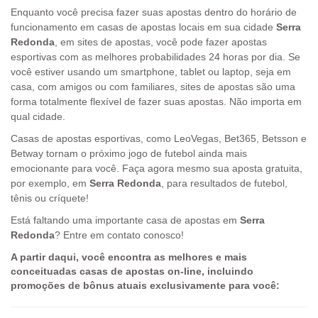
Enquanto você precisa fazer suas apostas dentro do horário de
funcionamento em casas de apostas locais em sua cidade
Serra
Redonda
, em sites de apostas, você pode fazer apostas
esportivas com as melhores probabilidades 24 horas por dia. Se
você estiver usando um smartphone, tablet ou laptop, seja em
casa, com amigos ou com familiares, sites de apostas são uma
forma totalmente flexível de fazer suas apostas. Não importa em
qual cidade.
Casas de apostas esportivas, como
LeoVegas, Bet365
, Betsson e
Betway tornam o próximo jogo de futebol ainda mais
emocionante para você. Faça agora mesmo sua aposta gratuita,
por exemplo, em
Serra Redonda
, para resultados de futebol,
tênis ou críquete!
Está faltando uma importante casa de apostas em
Serra
Redonda
? Entre em contato conosco!
A partir daqui, você encontra as melhores e mais
conceituadas casas de apostas on-line, incluindo
promoções de bônus atuais exclusivamente para você: