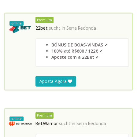
Premium
online
22bet
sucht in
Serra Redonda
BÓNUS DE BOAS-VINDAS ✓
100%
até
R$600 / 122€ ✓
Aposte com a 22Bet ✓
Aposta Agora
Premium
online
BetWarrior
sucht in
Serra Redonda