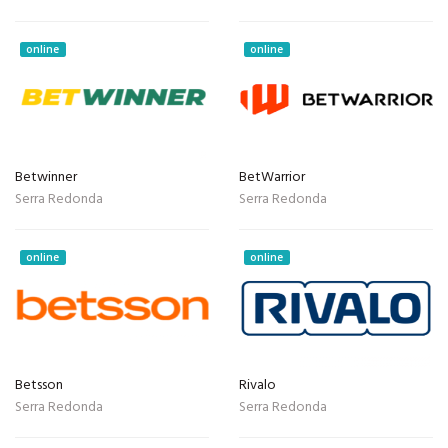
online
online
Betwinner
BetWarrior
Serra Redonda
Serra Redonda
online
online
Betsson
Rivalo
Serra Redonda
Serra Redonda