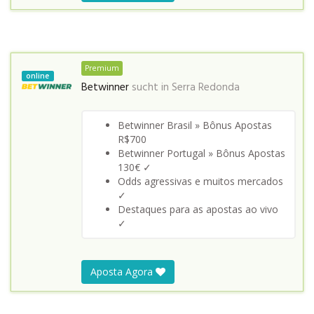
Premium
online
Betwinner
sucht in
Serra Redonda
Betwinner Brasil » Bônus Apostas
R$700
Betwinner Portugal » Bônus Apostas
130€ ✓
Odds agressivas e muitos mercados
✓
Destaques para as apostas ao vivo
✓
Aposta Agora