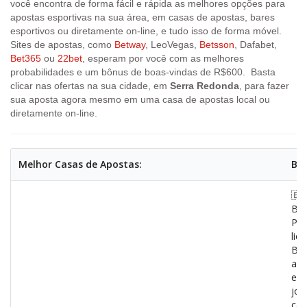
você encontra de forma fácil e rápida as melhores opções para
apostas esportivas na sua área, em casas de apostas, bares
esportivos ou diretamente on-line, e tudo isso de forma móvel.
Sites de apostas, como
Betway
, LeoVegas,
Betsson
, Dafabet,
Bet365
ou
22bet
, esperam por você com as melhores
probabilidades e um bônus de boas-vindas de R$600. Basta
clicar nas ofertas na sua cidade, em
Serra Redonda
, para fazer
sua aposta agora mesmo em uma casa de apostas local ou
diretamente on-line.
Melhor Casas de Apostas:
Bô
🇧
Bra
Pla
lic
Bra
apo
esp
jog
cas