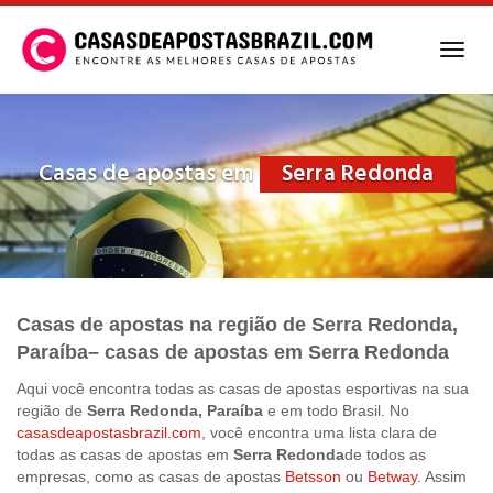
Skip
to
Toggl
main
navig
content
Casas de apostas em
Serra Redonda
Casas de apostas na região de Serra Redonda,
Paraíba– casas de apostas em Serra Redonda
Aqui você encontra todas as casas de apostas esportivas na sua
região de
Serra Redonda, Paraíba
e em todo Brasil. No
casasdeapostasbrazil.com
, você encontra uma lista clara de
todas as casas de apostas em
Serra Redonda
de todos as
empresas, como as casas de apostas
Betsson
ou
Betway
. Assim