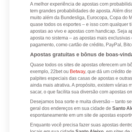
A melhor experiência de apostas com probabilida
tem grandes probabilidades de aposta. Além dis
muito além da Bundesliga, Eurocopa, Copa do M
quase todos os esportes – e isso com qualquer 
apostas ao vivo e apostas com handicap. Seja a
aposta no sistema – as apostas mais exclusivas 
pagamento, como cartão de crédito, PayPal, Bitc
Apostas gratuitas e bônus de boas-vind
Quase todos os sites de apostas oferecem um bô
exemplo, 22bet ou
Betway
, que dá um crédito d
palpites especiais das casas de apostas e outra
ainda mais atrativa. A propósito, existem várias
sacar, o que facilita sua diversão com apostas on
Desejamos boa sorte e muita diversão – tanto se 
geral dos endereços em sua cidade de
Santo Al
espontaneamente em um site de apostas esporti
Enquanto você precisa fazer suas apostas dentr
locais em sua cidade
Santo Aleixo
, em sites de