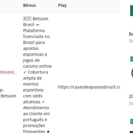
Bônus
Play
🇧🇷 Betsson
Brasil ⇒
Plataforma
B
licenciada no
S
Brasil para
apostas
esportivas e
jogos de
cassino online
etsson
/,
✓ Cobertura
ampla de
eventos
https://casasdeapostasbrazil.com/r
p-
esportivos
 Betsson
com odds
2
atrativas ✓
S
Atendimento
ao cliente em
português e
promoções
frequentes ★