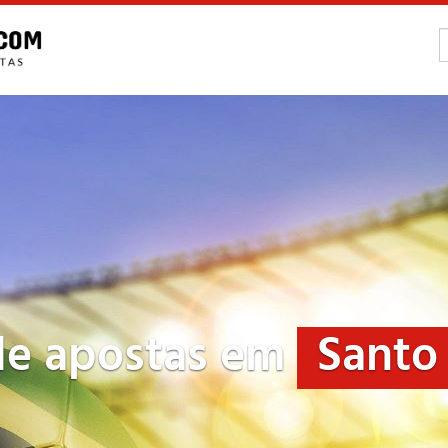
de apostas em
Santo