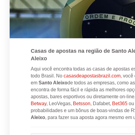
Casas de apostas na região de Santo Al
Aleixo
Aqui você encontra todas as casas de apostas e
todo Brasil. No
casasdeapostasbrazil.com
, você
em
Santo Aleixo
de todos as empresas, como a
encontra de forma fácil e rápida as melhores op
apostas, bares esportivos ou diretamente on-line
Betway
, LeoVegas,
Betsson
, Dafabet,
Bet365
o
probabilidades e um bônus de boas-vindas de R$
Aleixo
, para fazer sua aposta agora mesmo em u