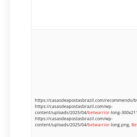
https://casasdeapostasbrazil.com/recommends/bw
https://casasdeapostasbrazil.com/wp-
content/uploads/2025/04/
betwarrior
-long-300x21
https://casasdeapostasbrazil.com/wp-
content/uploads/2025/04/
betwarrior
-long.png,
Be