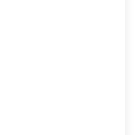
ecommends/bwinner/
ecommends/rabna/