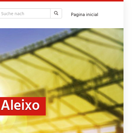
Pagina inicial
 Aleixo