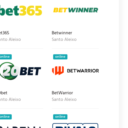
et365
Betwinner
anto Aleixo
Santo Aleixo
online
online
ecommends/betsson/
0bet
BetWarrior
anto Aleixo
Santo Aleixo
online
online