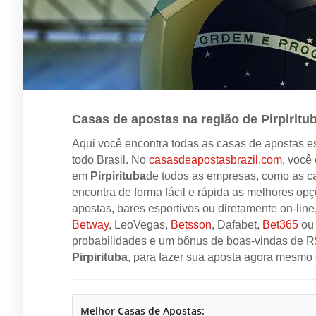
Casas de apostas na região de Pirpiritu
Aqui você encontra todas as casas de apostas e
todo Brasil. No
casasdeapostasbrazil.com
, você
em
Pirpirituba
de todos as empresas, como as c
encontra de forma fácil e rápida as melhores op
apostas, bares esportivos ou diretamente on-line
Betway
, LeoVegas,
Betsson
, Dafabet,
Bet365
o
probabilidades e um bônus de boas-vindas de R$
Pirpirituba
, para fazer sua aposta agora mesmo 
Melhor Casas de Apostas: