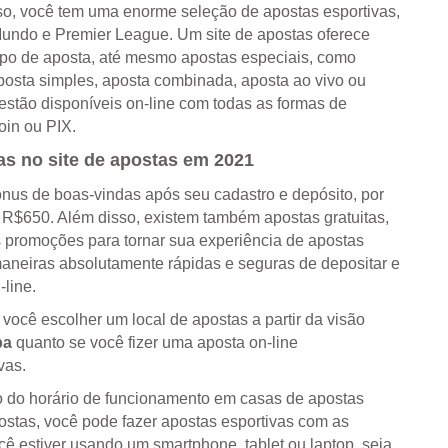
so, você tem uma enorme seleção de apostas esportivas,
undo e Premier League. Um site de apostas oferece
tipo de aposta, até mesmo apostas especiais, como
posta simples, aposta combinada, aposta ao vivo ou
estão disponíveis on-line com todas as formas de
oin ou PIX.
as no site de apostas
em 2021
nus de boas-vindas após seu cadastro e depósito, por
e R$650. Além disso, existem também apostas gratuitas,
s promoções para tornar sua experiência de apostas
 maneiras absolutamente rápidas e seguras de depositar e
-line.
você escolher um local de apostas a partir da visão
uba
quanto se você fizer uma aposta on-line
vas.
o do horário de funcionamento em casas de apostas
postas, você pode fazer apostas esportivas com as
cê estiver usando um smartphone, tablet ou laptop, seja