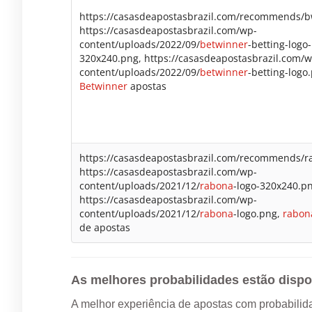
https://casasdeapostasbrazil.com/recommends/b
https://casasdeapostasbrazil.com/wp-
content/uploads/2022/09/
betwinner
-betting-logo-
320x240.png, https://casasdeapostasbrazil.com/w
content/uploads/2022/09/
betwinner
-betting-logo
Betwinner
apostas
https://casasdeapostasbrazil.com/recommends/r
https://casasdeapostasbrazil.com/wp-
content/uploads/2021/12/
rabona
-logo-320x240.pn
https://casasdeapostasbrazil.com/wp-
content/uploads/2021/12/
rabona
-logo.png,
rabon
de apostas
As melhores probabilidades estão dispo
A melhor experiência de apostas com probabilida