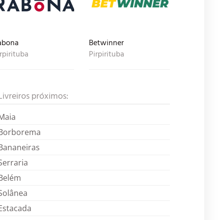
abona
Betwinner
rpirituba
Pirpirituba
Livreiros próximos:
Maia
Borborema
Bananeiras
Serraria
ecommends/bwarrior/
Belém
Solânea
Estacada