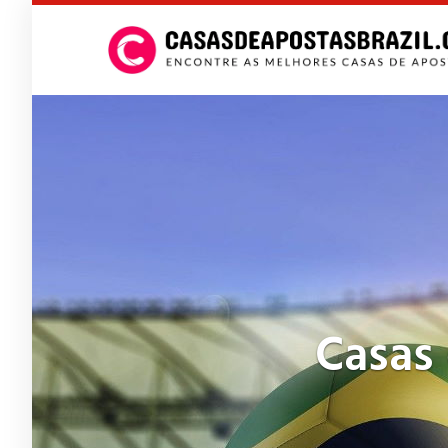
Skip
to
main
content
Casas