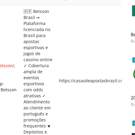
🇧🇷 Betsson
Brasil ⇒
Plataforma
licenciada no
B
Brasil para
Pi
apostas
esportivas e
jogos de
cassino online
etsson
/,
✓ Cobertura
ampla de
eventos
https://casasdeapostasbrazil.com/r
p-
esportivos
 Betsson
com odds
atrativas ✓
2
Atendimento
Pi
ao cliente em
português e
promoções
frequentes ★
Depósitos e