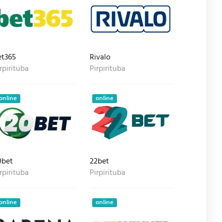
et365
Rivalo
rpirituba
Pirpirituba
online
online
ecommends/betsson/
0bet
22bet
rpirituba
Pirpirituba
online
online