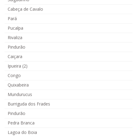
Cabeça de Cavalo
Pará
Pucalpa
Rivaliza
Pindurão
Caiçara
Ipueira (2)
Congo
Quixabeira
Mundurucus
Burriguda dos Frades
Pindurão
Pedra Branca
Lagoa do Boia