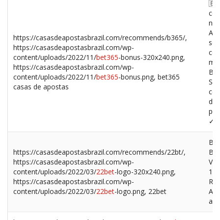
🇧
com
no 
Ap
https://casasdeapostasbrazil.com/recommends/b365/,
seg
https://casasdeapostasbrazil.com/wp-
com
content/uploads/2022/11/
bet365
-bonus-320x240.png,
mun
https://casasdeapostasbrazil.com/wp-
Be
content/uploads/2022/11/
bet365
-bonus.png, bet365
Sup
casas de apostas
co
de
pa
✓
BÓ
https://casasdeapostasbrazil.com/recommends/22bt/,
BO
https://casasdeapostasbrazil.com/wp-
VI
content/uploads/2022/03/
22bet
-logo-320x240.png,
100
https://casasdeapostasbrazil.com/wp-
R$
content/uploads/2022/03/
22bet
-logo.png, 22bet
Ap
a 2