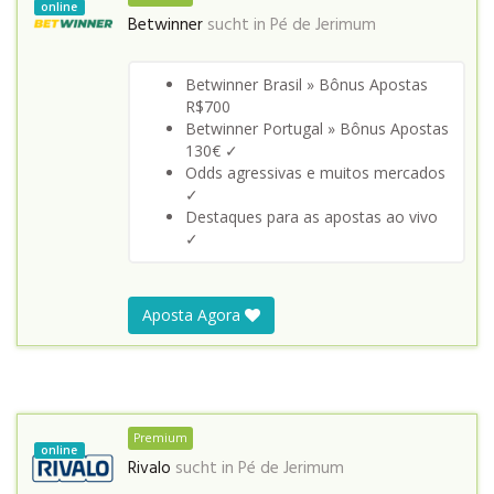
online
Betwinner
sucht in
Pé de Jerimum
Betwinner Brasil » Bônus Apostas
R$700
Betwinner Portugal » Bônus Apostas
130€ ✓
Odds agressivas e muitos mercados
✓
Destaques para as apostas ao vivo
✓
Aposta Agora
Premium
online
Rivalo
sucht in
Pé de Jerimum