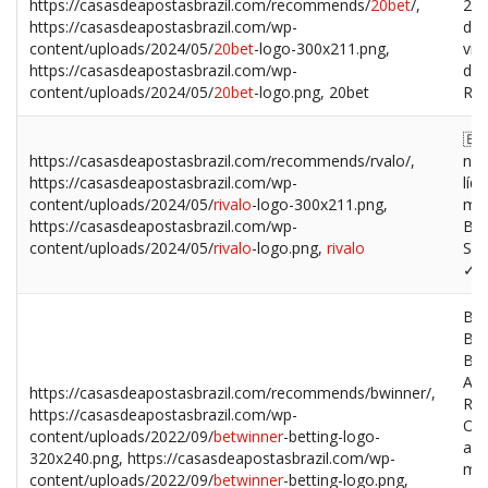
https://casasdeapostasbrazil.com/recommends/
20bet
/,
20b
https://casasdeapostasbrazil.com/wp-
de 
content/uploads/2024/05/
20bet
-logo-300x211.png,
vin
https://casasdeapostasbrazil.com/wp-
dos
content/uploads/2024/05/
20bet
-logo.png, 20bet
R$
🇧
https://casasdeapostasbrazil.com/recommends/rvalo/,
no 
https://casasdeapostasbrazil.com/wp-
líd
content/uploads/2024/05/
rivalo
-logo-300x211.png,
me
https://casasdeapostasbrazil.com/wp-
Bra
content/uploads/2024/05/
rivalo
-logo.png,
rivalo
Sup
✓
Bet
Bra
Bô
Apo
https://casasdeapostasbrazil.com/recommends/bwinner/,
R$
https://casasdeapostasbrazil.com/wp-
Od
content/uploads/2022/09/
betwinner
-betting-logo-
agr
320x240.png, https://casasdeapostasbrazil.com/wp-
mui
content/uploads/2022/09/
betwinner
-betting-logo.png,