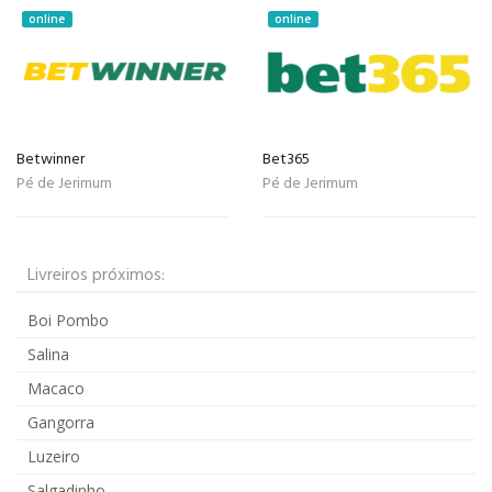
online
online
Betwinner
Bet365
Pé de Jerimum
Pé de Jerimum
Livreiros próximos:
Boi Pombo
Salina
Macaco
Gangorra
Luzeiro
Salgadinho