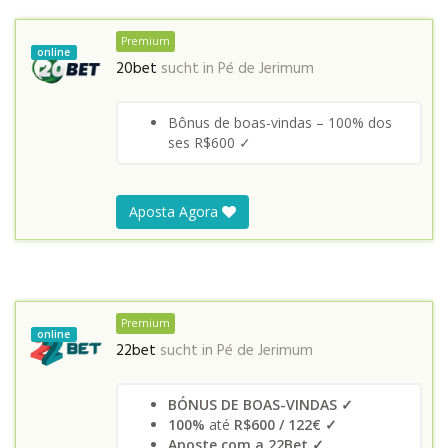
Premium
online
20bet
sucht in
Pé de Jerimum
Bônus de boas-vindas – 100% dos
ses R$600 ✓
Aposta Agora
Premium
online
22bet
sucht in
Pé de Jerimum
BÓNUS DE BOAS-VINDAS ✓
100%
até
R$600 / 122€ ✓
Aposte com a 22Bet ✓