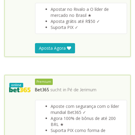
Apostar no Rivalo a O líder de
mercado no Brasil ★
Aposta grátis até R$50 ✓
Suporta PIX ✓
Aposta Agora
Premium
online
Bet365
sucht in
Pé de Jerimum
Aposte com segurança com o líder
mundial Bet365 ✓
Agora 100% de bônus de até 200
BRL ★
Suporta PIX como forma de