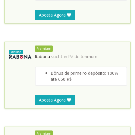
Aposta Agora
Premium
online
Rabona
sucht in
Pé de Jerimum
Bônus de primeiro depósito: 100%
até 650 R$
Aposta Agora
Premium