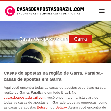
Skip
to
Toggl
main
navig
content
Casas de apostas em
Garra
Casas de apostas na região de Garra, Paraíba–
casas de apostas em Garra
Aqui você encontra todas as casas de apostas esportivas na sua
região de
Garra, Paraíba
e em todo Brasil. No
casasdeapostasbrazil.com
, você encontra uma lista clara de
todas as casas de apostas em
Garra
de todos as empresas, como
as casas de apostas
Betsson
ou
Betway
. Assim você encontra de