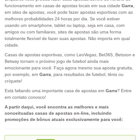
funcionamento em casas de apostas locais em sua cidade
Garra
,
em sites de apostas, você pode fazer apostas esportivas com as
melhores probabilidades 24 horas por dia. Se você estiver
usando um smartphone, tablet ou laptop, seja em casa, com
amigos ou com familiares, sites de apostas são uma forma
totalmente flexível de fazer suas apostas. Não importa em qual
cidade.
Casas de apostas esportivas, como
LeoVegas, Bet365
, Betsson e
Betway tornam o próximo jogo de futebol ainda mais
emocionante para você. Faça agora mesmo sua aposta gratuita,
por exemplo, em
Garra
, para resultados de futebol, tênis ou
críquete!
Está faltando uma importante casa de apostas em
Garra
? Entre
em contato conosco!
A partir daqui, você encontra as melhores e mais
conceituadas casas de apostas on-line, incluindo
promoções de bônus atuais exclusivamente para você: