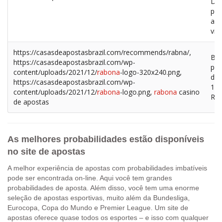
De
par
apo
viv
https://casasdeapostasbrazil.com/recommends/rabna/,
Bô
https://casasdeapostasbrazil.com/wp-
pri
content/uploads/2021/12/
rabona
-logo-320x240.png,
dep
https://casasdeapostasbrazil.com/wp-
100
content/uploads/2021/12/
rabona
-logo.png,
rabona
casino
R$
de apostas
As melhores probabilidades estão disponíveis
no site de apostas
A melhor experiência de apostas com probabilidades imbatíveis
pode ser encontrada on-line. Aqui você tem grandes
probabilidades de aposta. Além disso, você tem uma enorme
seleção de apostas esportivas, muito além da Bundesliga,
Eurocopa, Copa do Mundo e Premier League. Um site de
apostas oferece quase todos os esportes – e isso com qualquer