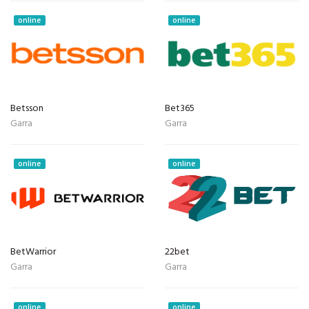
online
online
Betsson
Bet365
Garra
Garra
online
online
BetWarrior
22bet
Garra
Garra
online
online