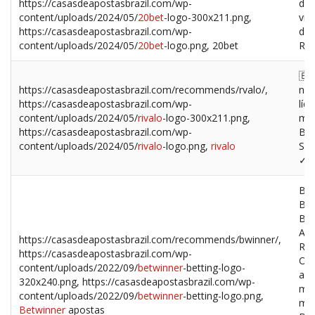
https://casasdeapostasbrazil.com/wp-
de 
content/uploads/2024/05/
20bet
-logo-300x211.png,
vin
https://casasdeapostasbrazil.com/wp-
dos
content/uploads/2024/05/
20bet
-logo.png, 20bet
R$
🇧
https://casasdeapostasbrazil.com/recommends/rvalo/,
no 
https://casasdeapostasbrazil.com/wp-
líd
content/uploads/2024/05/
rivalo
-logo-300x211.png,
me
https://casasdeapostasbrazil.com/wp-
Bra
content/uploads/2024/05/
rivalo
-logo.png,
rivalo
Sup
✓
Bet
Bra
Bô
Apo
https://casasdeapostasbrazil.com/recommends/bwinner/,
R$
https://casasdeapostasbrazil.com/wp-
Od
content/uploads/2022/09/
betwinner
-betting-logo-
agr
320x240.png, https://casasdeapostasbrazil.com/wp-
mui
content/uploads/2022/09/
betwinner
-betting-logo.png,
me
Betwinner
apostas