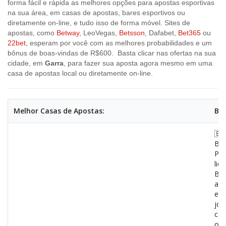
forma fácil e rápida as melhores opções para apostas esportivas
na sua área, em casas de apostas, bares esportivos ou
diretamente on-line, e tudo isso de forma móvel. Sites de
apostas, como
Betway
, LeoVegas,
Betsson
, Dafabet,
Bet365
ou
22bet
, esperam por você com as melhores probabilidades e um
bônus de boas-vindas de R$600. Basta clicar nas ofertas na sua
cidade, em
Garra
, para fazer sua aposta agora mesmo em uma
casa de apostas local ou diretamente on-line.
Melhor Casas de Apostas:
Bô
🇧
Bra
Pla
lic
Bra
apo
esp
jog
cas
onl