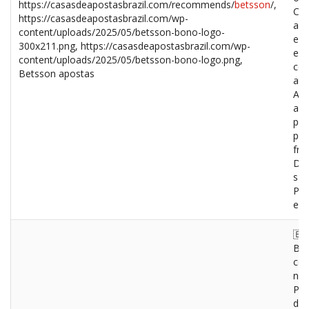
https://casasdeapostasbrazil.com/recommends/
betsson
/,
Cob
https://casasdeapostasbrazil.com/wp-
amp
content/uploads/2025/05/betsson-bono-logo-
eve
300x211.png, https://casasdeapostasbrazil.com/wp-
esp
content/uploads/2025/05/betsson-bono-logo.png,
co
Betsson apostas
atr
Ate
ao 
por
pr
fre
Dep
saq
Pix
e-w
🇧
Bet
com
no 
Pla
de 