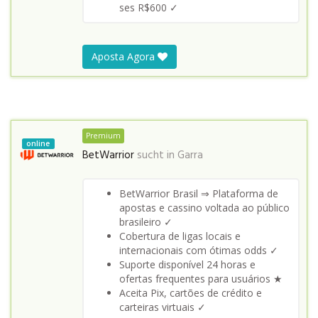
ses R$600 ✓
Aposta Agora
Premium
online
BetWarrior
sucht in
Garra
BetWarrior Brasil ⇒ Plataforma de
apostas e cassino voltada ao público
brasileiro ✓
Cobertura de ligas locais e
internacionais com ótimas odds ✓
Suporte disponível 24 horas e
ofertas frequentes para usuários ★
Aceita Pix, cartões de crédito e
carteiras virtuais ✓