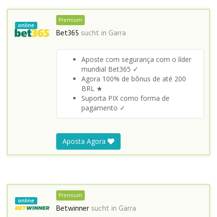
Premium
online
Bet365
sucht in
Garra
Aposte com segurança com o líder
mundial Bet365 ✓
Agora 100% de bônus de até 200
BRL ★
Suporta PIX como forma de
pagamento ✓
Aposta Agora
Premium
online
Betwinner
sucht in
Garra