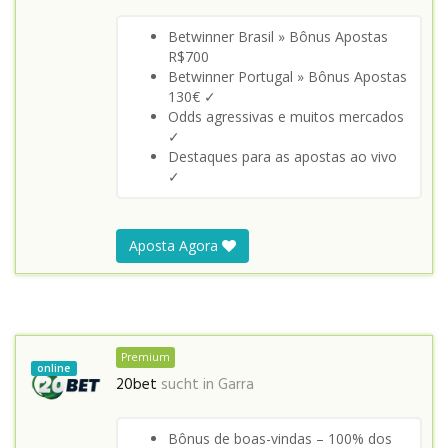
Betwinner Brasil » Bônus Apostas
R$700
Betwinner Portugal » Bônus Apostas
130€ ✓
Odds agressivas e muitos mercados
✓
Destaques para as apostas ao vivo
✓
Aposta Agora
Premium
online
20bet
sucht in
Garra
Bônus de boas-vindas – 100% dos