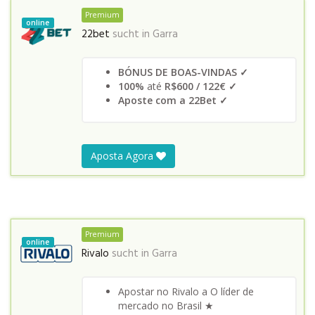
Premium
online
22bet
sucht in
Garra
BÓNUS DE BOAS-VINDAS ✓
100%
até
R$600 / 122€ ✓
Aposte com a 22Bet ✓
Aposta Agora
Premium
online
Rivalo
sucht in
Garra
Apostar no Rivalo a O líder de
mercado no Brasil ★