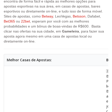
encontra de forma fácil e rápida as melhores opções para
apostas esportivas na sua área, em casas de apostas, bares
esportivos ou diretamente on-line, e tudo isso de forma móvel.
Sites de apostas, como
Betway
, LeoVegas,
Betsson
, Dafabet,
Bet365
ou
22bet
, esperam por você com as melhores
probabilidades e um bônus de boas-vindas de R$600. Basta
clicar nas ofertas na sua cidade, em
Gameleira
, para fazer sua
aposta agora mesmo em uma casa de apostas local ou
diretamente on-line.
Melhor Casas de Apostas:
Bô
🇧
Bra
Pla
lic
Bra
apo
esp
jog
cas