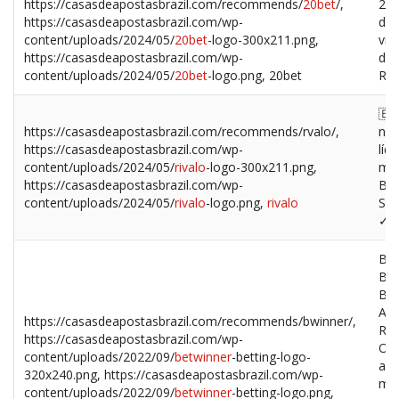
https://casasdeapostasbrazil.com/recommends/
20bet
/,
20b
https://casasdeapostasbrazil.com/wp-
de 
content/uploads/2024/05/
20bet
-logo-300x211.png,
vin
https://casasdeapostasbrazil.com/wp-
dos
content/uploads/2024/05/
20bet
-logo.png, 20bet
R$
🇧
https://casasdeapostasbrazil.com/recommends/rvalo/,
no 
https://casasdeapostasbrazil.com/wp-
líd
content/uploads/2024/05/
rivalo
-logo-300x211.png,
me
https://casasdeapostasbrazil.com/wp-
Bra
content/uploads/2024/05/
rivalo
-logo.png,
rivalo
Sup
✓
Bet
Bra
Bô
Apo
https://casasdeapostasbrazil.com/recommends/bwinner/,
R$
https://casasdeapostasbrazil.com/wp-
Od
content/uploads/2022/09/
betwinner
-betting-logo-
agr
320x240.png, https://casasdeapostasbrazil.com/wp-
mui
content/uploads/2022/09/
betwinner
-betting-logo.png,