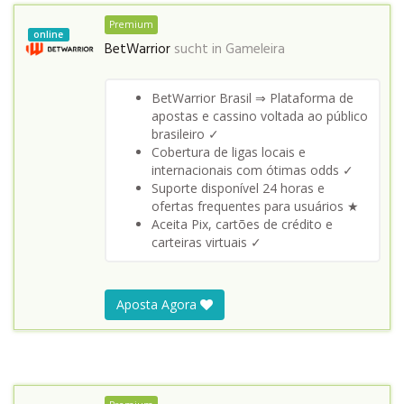
Premium
online
BetWarrior
sucht in
Gameleira
BetWarrior Brasil ⇒ Plataforma de
apostas e cassino voltada ao público
brasileiro ✓
Cobertura de ligas locais e
internacionais com ótimas odds ✓
Suporte disponível 24 horas e
ofertas frequentes para usuários ★
Aceita Pix, cartões de crédito e
carteiras virtuais ✓
Aposta Agora