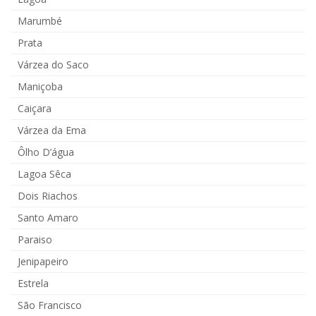
Marumbé
Prata
Várzea do Saco
Maniçoba
Caiçara
Várzea da Ema
Ôlho D’água
Lagoa Sêca
Dois Riachos
Santo Amaro
Paraiso
Jenipapeiro
Estrela
São Francisco