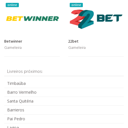
online
online
Betwinner
22bet
Gameleira
Gameleira
Livreiros próximos:
Timbaúba
Barro Vermelho
Santa Quitéria
Barrieros
Pai Pedro
Lagoa