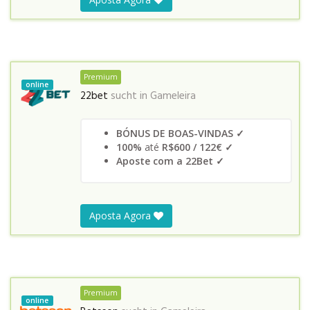
Premium
online
22bet
sucht in
Gameleira
BÓNUS DE BOAS-VINDAS ✓
100%
até
R$600 / 122€ ✓
Aposte com a 22Bet ✓
Aposta Agora
Premium
online