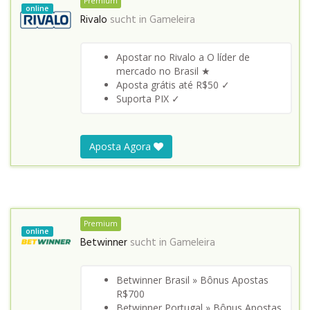
Premium
online
Rivalo
sucht in
Gameleira
Apostar no Rivalo a O líder de
mercado no Brasil ★
Aposta grátis até R$50 ✓
Suporta PIX ✓
Aposta Agora
Premium
online
Betwinner
sucht in
Gameleira
Betwinner Brasil » Bônus Apostas
R$700
Betwinner Portugal » Bônus Apostas