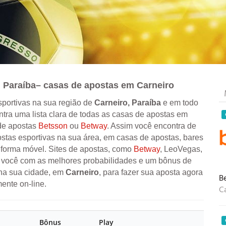
, Paraíba– casas de apostas em Carneiro
sportivas na sua região de
Carneiro, Paraíba
e em todo
ntra uma lista clara de todas as casas de apostas em
de apostas
Betsson
ou
Betway
. Assim você encontra de
ostas esportivas na sua área, em casas de apostas, bares
e forma móvel. Sites de apostas, como
Betway
, LeoVegas,
 você com as melhores probabilidades e um bônus de
 na sua cidade, em
Carneiro
, para fazer sua aposta agora
B
ente on-line.
C
Bônus
Play