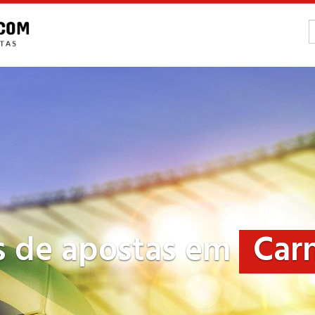
s de apostas em
Car