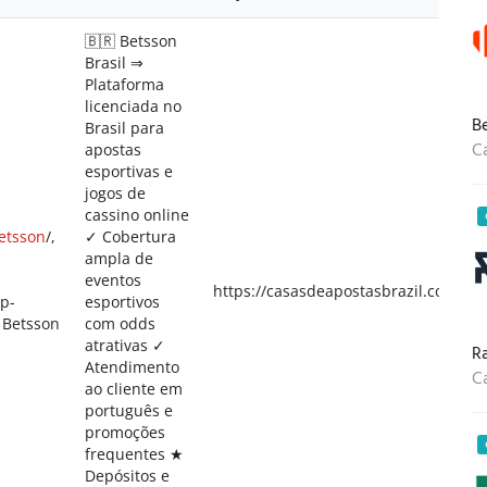
🇧🇷 Betsson
Brasil ⇒
Plataforma
licenciada no
B
Brasil para
C
apostas
esportivas e
jogos de
cassino online
etsson
/,
✓ Cobertura
ampla de
eventos
https://casasdeapostasbrazil.com/r
p-
esportivos
 Betsson
com odds
atrativas ✓
R
Atendimento
C
ao cliente em
português e
promoções
frequentes ★
Depósitos e