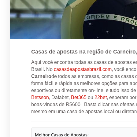
Casas de apostas na região de Carneiro
Aqui você encontra todas as casas de apostas e
Brasil. No
casasdeapostasbrazil.com
, você enco
Carneiro
de todos as empresas, como as casas 
forma fácil e rápida as melhores opções para ap
esportivos ou diretamente on-line, e tudo isso d
Betsson
, Dafabet,
Bet365
ou
22bet
, esperam por
boas-vindas de R$600. Basta clicar nas ofertas
mesmo em uma casa de apostas local ou diretam
Melhor Casas de Apostas: