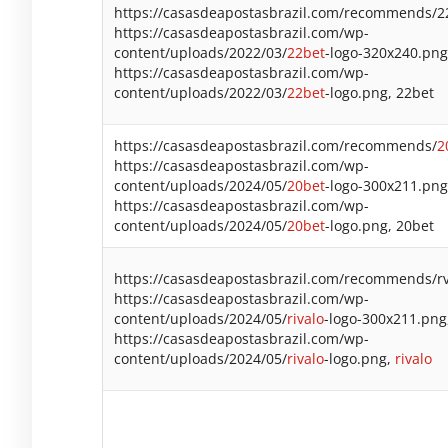
https://casasdeapostasbrazil.com/recommends/22
https://casasdeapostasbrazil.com/wp-
content/uploads/2022/03/
22bet
-logo-320x240.png
https://casasdeapostasbrazil.com/wp-
content/uploads/2022/03/
22bet
-logo.png, 22bet
https://casasdeapostasbrazil.com/recommends/
2
https://casasdeapostasbrazil.com/wp-
content/uploads/2024/05/
20bet
-logo-300x211.png
https://casasdeapostasbrazil.com/wp-
content/uploads/2024/05/
20bet
-logo.png, 20bet
https://casasdeapostasbrazil.com/recommends/rv
https://casasdeapostasbrazil.com/wp-
content/uploads/2024/05/
rivalo
-logo-300x211.png
https://casasdeapostasbrazil.com/wp-
content/uploads/2024/05/
rivalo
-logo.png,
rivalo