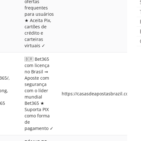
ofertas
frequentes
para usuários
★ Aceita Pix,
cartões de
crédito e
carteiras
virtuais ✓
🇧🇷 Bet365
com licença
no Brasil ⇒
365/,
Aposte com
segurança
png,
com o líder
https://casasdeapostasbrazil.com/r
mundial
365
Bet365 ★
Suporta PIX
como forma
de
pagamento ✓