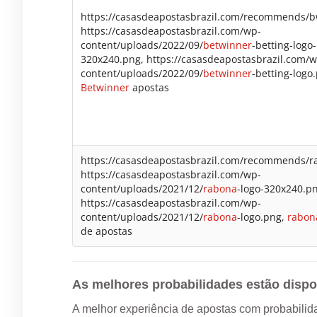
https://casasdeapostasbrazil.com/recommends/b
https://casasdeapostasbrazil.com/wp-
content/uploads/2022/09/
betwinner
-betting-logo-
320x240.png, https://casasdeapostasbrazil.com/w
content/uploads/2022/09/
betwinner
-betting-logo
Betwinner
apostas
https://casasdeapostasbrazil.com/recommends/r
https://casasdeapostasbrazil.com/wp-
content/uploads/2021/12/
rabona
-logo-320x240.pn
https://casasdeapostasbrazil.com/wp-
content/uploads/2021/12/
rabona
-logo.png,
rabon
de apostas
As melhores probabilidades estão dispo
A melhor experiência de apostas com probabilida