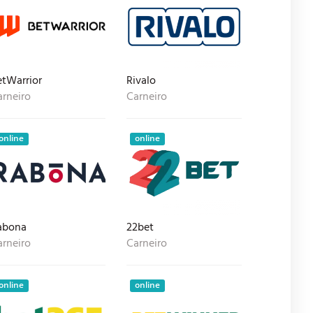
etWarrior
Rivalo
arneiro
Carneiro
online
online
ecommends/betsson/
abona
22bet
arneiro
Carneiro
online
online