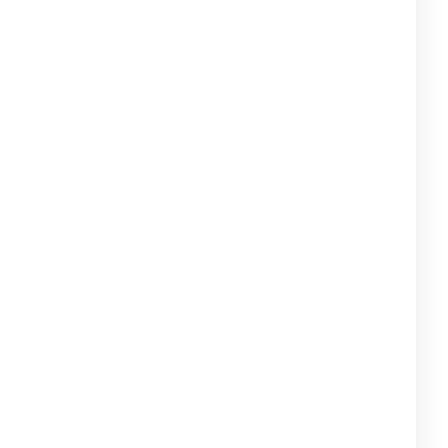
ecommends/bwinner/
ecommends/rabna/