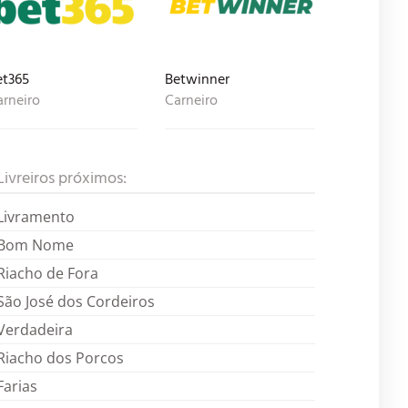
et365
Betwinner
arneiro
Carneiro
Livreiros próximos:
Livramento
Bom Nome
Riacho de Fora
São José dos Cordeiros
ecommends/bwarrior/
Verdadeira
Riacho dos Porcos
Farias