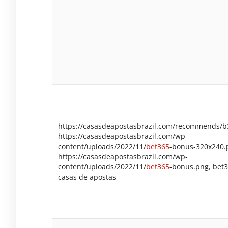
https://casasdeapostasbrazil.com/recommends/b
https://casasdeapostasbrazil.com/wp-
content/uploads/2022/11/
bet365
-bonus-320x240.
https://casasdeapostasbrazil.com/wp-
content/uploads/2022/11/
bet365
-bonus.png, bet
casas de apostas