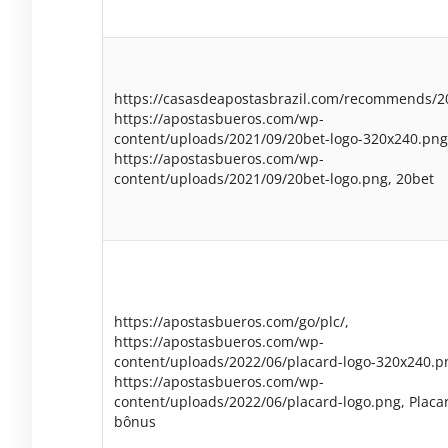
https://casasdeapostasbrazil.com/recommends/20
https://apostasbueros.com/wp-
content/uploads/2021/09/20bet-logo-320x240.png
https://apostasbueros.com/wp-
content/uploads/2021/09/20bet-logo.png, 20bet
https://apostasbueros.com/go/plc/,
https://apostasbueros.com/wp-
content/uploads/2022/06/placard-logo-320x240.p
https://apostasbueros.com/wp-
content/uploads/2022/06/placard-logo.png, Placa
bônus