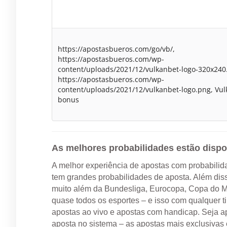
https://apostasbueros.com/go/vb/,
https://apostasbueros.com/wp-
content/uploads/2021/12/vulkanbet-logo-320x240
https://apostasbueros.com/wp-
content/uploads/2021/12/vulkanbet-logo.png, Vu
bonus
As melhores probabilidades estão dispo
A melhor experiência de apostas com probabilida
tem grandes probabilidades de aposta. Além dis
muito além da Bundesliga, Eurocopa, Copa do M
quase todos os esportes – e isso com qualquer 
apostas ao vivo e apostas com handicap. Seja a
aposta no sistema – as apostas mais exclusivas 