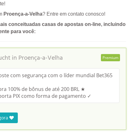
te!
em
Proença-a-Velha
? Entre em contato conosco!
mais conceituadas casas de apostas on-line, incluindo
nte para você:
ucht in
Proença-a-Velha
Premium
oste com segurança com o líder mundial Bet365
ora 100% de bônus de até 200 BRL ★
porta PIX como forma de pagamento ✓
gora