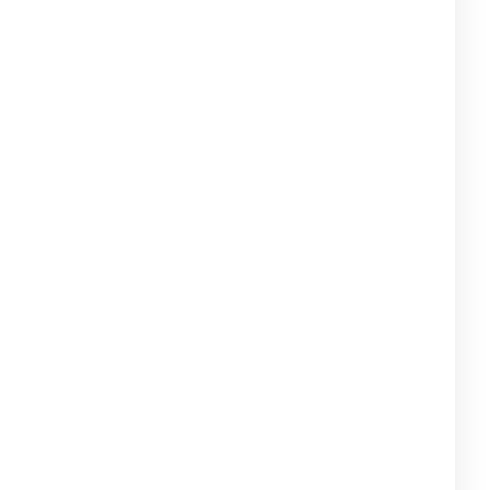
commends/20bet/