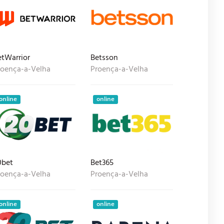
etWarrior
Betsson
roença-a-Velha
Proença-a-Velha
online
online
commends/22bt/
0bet
Bet365
roença-a-Velha
Proença-a-Velha
online
online