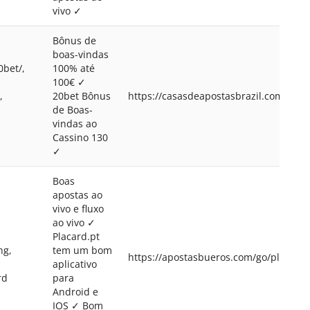
vivo ✓
Bônus de
boas-vindas
bet/,
100% até
100€ ✓
,
20bet Bônus
https://casasdeapostasbrazil.com/re
de Boas-
vindas ao
Cassino 130
✓
Boas
apostas ao
vivo e fluxo
ao vivo ✓
Placard.pt
ng,
tem um bom
https://apostasbueros.com/go/plc/
aplicativo
rd
para
Android e
IOS ✓ Bom