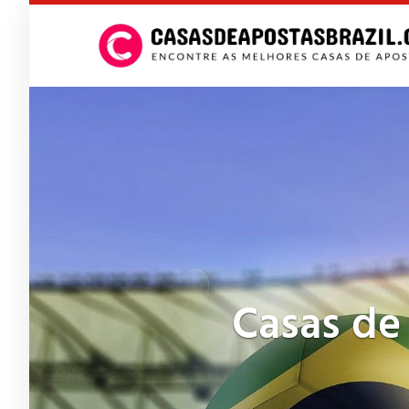
Skip
to
main
content
Casas de