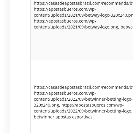
https://casasdeapostasbrazil.com/recommends/b
https://apostasbueros.com/wp-
content/uploads/2021/09/betway-logo-320x240.pn
https://apostasbueros.com/wp-
content/uploads/2021/09/betway-logo.png, betw
https://casasdeapostasbrazil.com/recommends/b
https://apostasbueros.com/wp-
content/uploads/2022/09/betwinner-betting-logo-
320x240.png, https://apostasbueros.com/wp-
content/uploads/2022/09/betwinner-betting-logo.
betwinner apostas esportivas