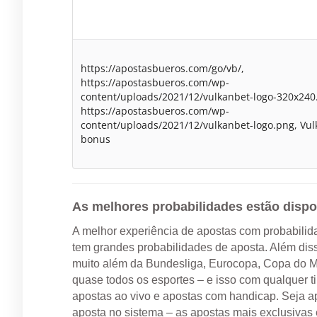
https://apostasbueros.com/go/vb/,
https://apostasbueros.com/wp-
content/uploads/2021/12/vulkanbet-logo-320x240
https://apostasbueros.com/wp-
content/uploads/2021/12/vulkanbet-logo.png, Vu
bonus
As melhores probabilidades estão dispo
A melhor experiência de apostas com probabilida
tem grandes probabilidades de aposta. Além dis
muito além da Bundesliga, Eurocopa, Copa do M
quase todos os esportes – e isso com qualquer 
apostas ao vivo e apostas com handicap. Seja a
aposta no sistema – as apostas mais exclusivas 