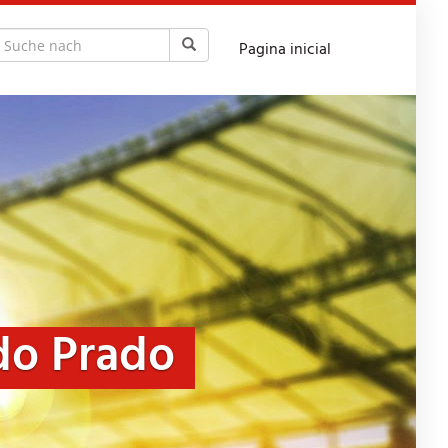
Pagina inicial
do Prado