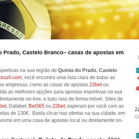
o Prado, Castelo Branco– casas de apostas em
sportivas na sua região de
Quinta do Prado, Castelo
razil.com
, você encontra uma lista clara de todas as
 as empresas, como as casas de apostas
22bet
ou
ápida as melhores opções para apostas esportivas na sua
iretamente on-line, e tudo isso de forma móvel. Sites de
bet
, Dafabet,
Bet365
ou
22bet
, esperam por você com as
2
das de 130€. Basta clicar nas ofertas na sua cidade, em
Q
 mesmo em uma casa de apostas local ou diretamente on-