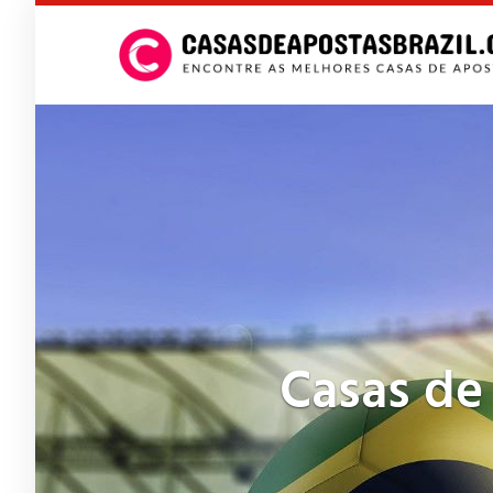
Skip
to
main
content
Casas de