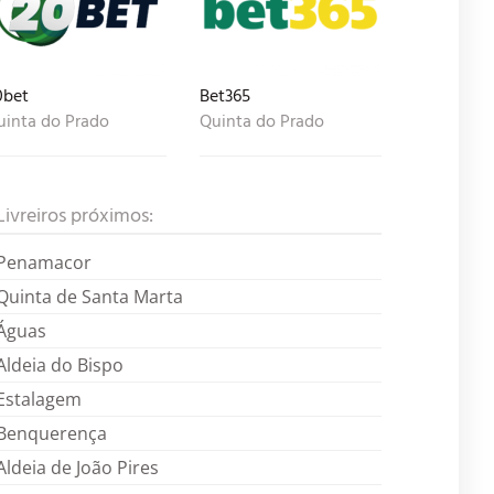
commends/btwy/
0bet
Bet365
uinta do Prado
Quinta do Prado
Livreiros próximos:
Penamacor
Quinta de Santa Marta
Águas
Aldeia do Bispo
commends/bwinner/
Estalagem
Benquerença
Aldeia de João Pires