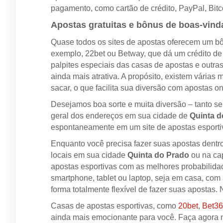
pagamento, como cartão de crédito, PayPal, Bitc
Apostas gratuitas e bônus de boas-vind
Quase todos os sites de apostas oferecem um bô
exemplo, 22bet ou Betway, que dá um crédito de
palpites especiais das casas de apostas e outra
ainda mais atrativa. A propósito, existem várias
sacar, o que facilita sua diversão com apostas on
Desejamos boa sorte e muita diversão – tanto se 
geral dos endereços em sua cidade de
Quinta 
espontaneamente em um site de apostas esporti
Enquanto você precisa fazer suas apostas dentr
locais em sua cidade
Quinta do Prado
ou na ca
apostas esportivas com as melhores probabilida
smartphone, tablet ou laptop, seja em casa, com
forma totalmente flexível de fazer suas apostas.
Casas de apostas esportivas, como
20bet
,
Bet3
ainda mais emocionante para você. Faça agora 