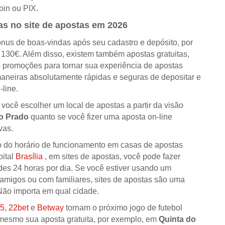
oin ou PIX.
as no site de apostas
em
2026
nus de boas-vindas após seu cadastro e depósito, por
 130€. Além disso, existem também apostas gratuitas,
s promoções para tornar sua experiência de apostas
 maneiras absolutamente rápidas e seguras de depositar e
-line.
você escolher um local de apostas a partir da visão
do Prado
quanto se você fizer uma aposta on-line
vas.
o do horário de funcionamento em casas de apostas
pital
Brasília
, em sites de apostas, você pode fazer
des 24 horas por dia. Se você estiver usando um
 amigos ou com familiares, sites de apostas são uma
 Não importa em qual cidade.
65
,
22bet
e
Betway
tornam o próximo jogo de futebol
mesmo sua aposta gratuita, por exemplo, em
Quinta do