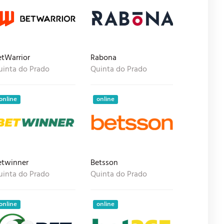
etWarrior
Rabona
uinta do Prado
Quinta do Prado
online
online
commends/22bt/
etwinner
Betsson
uinta do Prado
Quinta do Prado
online
online