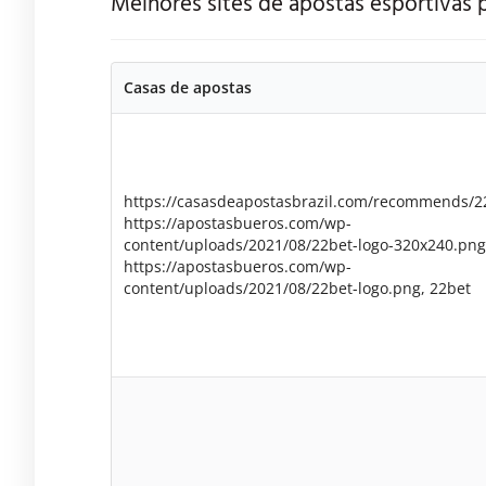
Melhores sites de apostas esportivas 
Casas de apostas
https://casasdeapostasbrazil.com/recommends/22
https://apostasbueros.com/wp-
content/uploads/2021/08/22bet-logo-320x240.png
https://apostasbueros.com/wp-
content/uploads/2021/08/22bet-logo.png, 22bet