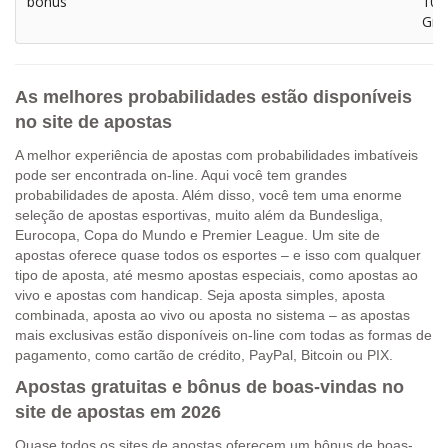
bonus
100
Grá
As melhores probabilidades estão disponíveis
no site de apostas
A melhor experiência de apostas com probabilidades imbatíveis
pode ser encontrada on-line. Aqui você tem grandes
probabilidades de aposta. Além disso, você tem uma enorme
seleção de apostas esportivas, muito além da Bundesliga,
Eurocopa, Copa do Mundo e Premier League. Um site de
apostas oferece quase todos os esportes – e isso com qualquer
tipo de aposta, até mesmo apostas especiais, como apostas ao
vivo e apostas com handicap. Seja aposta simples, aposta
combinada, aposta ao vivo ou aposta no sistema – as apostas
mais exclusivas estão disponíveis on-line com todas as formas de
pagamento, como cartão de crédito, PayPal, Bitcoin ou PIX.
Apostas gratuitas e bônus de boas-vindas no
site de apostas
em
2026
Quase todos os sites de apostas oferecem um bônus de boas-