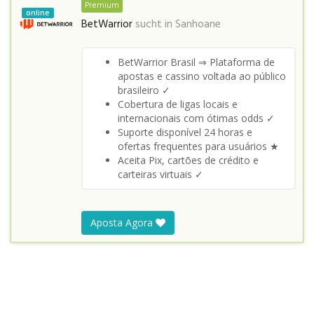
Premium
online
BetWarrior
sucht in
Sanhoane
BetWarrior Brasil ⇒ Plataforma de
apostas e cassino voltada ao público
brasileiro ✓
Cobertura de ligas locais e
internacionais com ótimas odds ✓
Suporte disponível 24 horas e
ofertas frequentes para usuários ★
Aceita Pix, cartões de crédito e
carteiras virtuais ✓
Aposta Agora