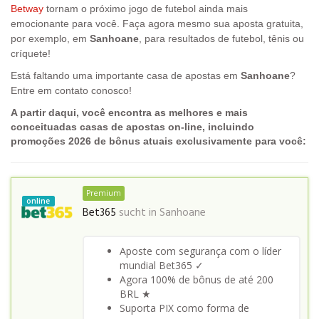
Betway
tornam o próximo jogo de futebol ainda mais
emocionante para você. Faça agora mesmo sua aposta gratuita,
por exemplo, em
Sanhoane
, para resultados de futebol, tênis ou
críquete!
Está faltando uma importante casa de apostas em
Sanhoane
?
Entre em contato conosco!
A partir daqui, você encontra as melhores e mais
conceituadas casas de apostas on-line, incluindo
promoções 2026 de bônus atuais exclusivamente para você:
Premium
online
Bet365
sucht in
Sanhoane
Aposte com segurança com o líder
mundial Bet365 ✓
Agora 100% de bônus de até 200
BRL ★
Suporta PIX como forma de