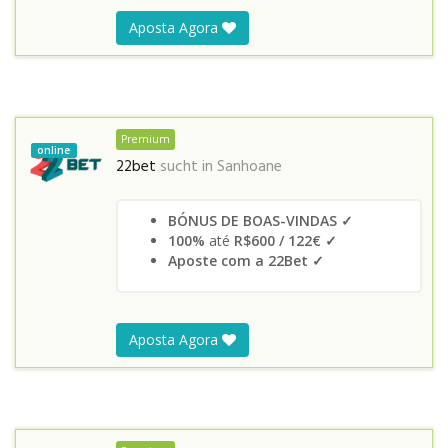
Aposta Agora
Premium
online
22bet
sucht in
Sanhoane
BÓNUS DE BOAS-VINDAS ✓
100%
até
R$600 / 122€ ✓
Aposte com a 22Bet ✓
Aposta Agora