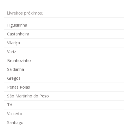
Livreiros próximos:
Figueirinha
Castanheira
Vilariça
Variz
Brunhozinho
Saldanha
Gregos
Penas Roias
São Martinho do Peso
Tó
Valcerto
Santiago