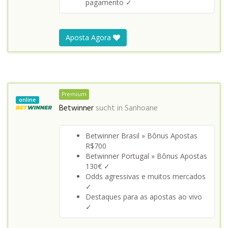
pagamento ✓
Aposta Agora
Premium
online
Betwinner
sucht in
Sanhoane
Betwinner Brasil » Bônus Apostas
R$700
Betwinner Portugal » Bônus Apostas
130€ ✓
Odds agressivas e muitos mercados
✓
Destaques para as apostas ao vivo
✓