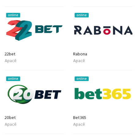
online
online
22bet
Rabona
Apacê
Apacê
online
online
20bet
Bet365
Apacê
Apacê