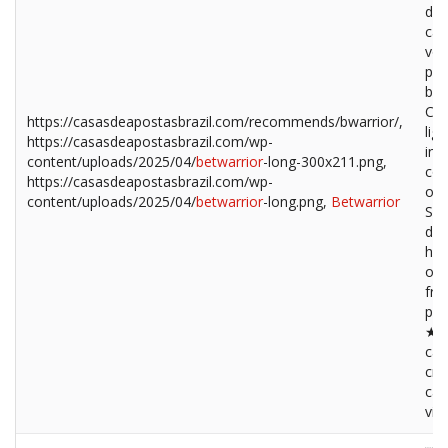
de 
cas
vol
púb
bra
Cob
https://casasdeapostasbrazil.com/recommends/bwarrior/,
lig
https://casasdeapostasbrazil.com/wp-
int
content/uploads/2025/04/
betwarrior
-long-300x211.png,
co
https://casasdeapostasbrazil.com/wp-
od
content/uploads/2025/04/
betwarrior
-long.png,
Betwarrior
Sup
dis
hor
ofe
fre
par
★ A
car
cré
car
vir