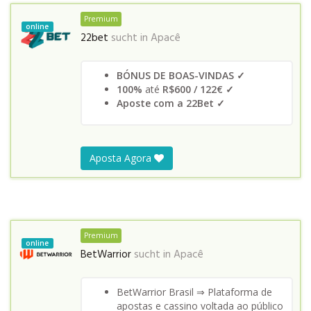
Premium
online
22bet
sucht in
Apacê
BÓNUS DE BOAS-VINDAS ✓
100%
até
R$600 / 122€ ✓
Aposte com a 22Bet ✓
Aposta Agora
Premium
online
BetWarrior
sucht in
Apacê
BetWarrior Brasil ⇒ Plataforma de
apostas e cassino voltada ao público