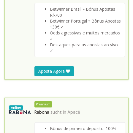
Betwinner Brasil » Bônus Apostas
R$700
Betwinner Portugal » Bônus Apostas
130€ ✓
Odds agressivas e muitos mercados
✓
Destaques para as apostas ao vivo
✓
Aposta Agora
Premium
online
Rabona
sucht in
Apacê
Bônus de primeiro depósito: 100%