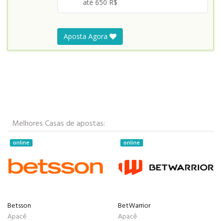
até 650 R$
Aposta Agora
Melhores Casas de apostas:
online
online
Betsson
BetWarrior
Apacê
Apacê