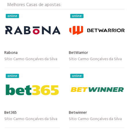
Melhores Casas de apostas:
online
online
Rabona
BetWarrior
Sítio Carmo Gonçalves da Silva
Sítio Carmo Gonçalves da Silva
online
online
Bet365
Betwinner
Sítio Carmo Gonçalves da Silva
Sítio Carmo Gonçalves da Silva