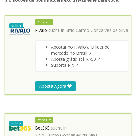
promoções de bônus atuais exclusivamente para você:
Premium
online
Rivalo
sucht in
Sítio Carmo Gonçalves da Silva
Apostar no Rivalo a O líder de
mercado no Brasil ★
Aposta grátis até R$50 ✓
Suporta PIX ✓
Aposta Agora
Premium
online
Bet365
sucht in
Sítio Carmo Gonçalves da Silva