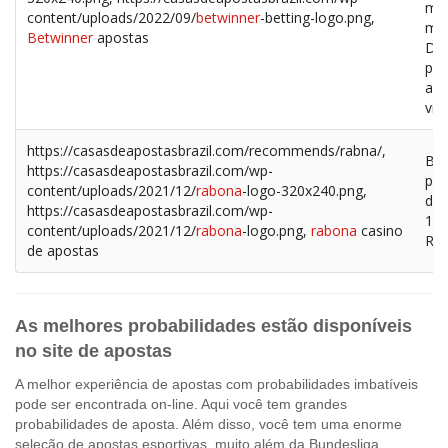
mui
content/uploads/2022/09/
betwinner
-betting-logo.png,
me
Betwinner
apostas
De
par
apo
viv
https://casasdeapostasbrazil.com/recommends/rabna/,
Bô
https://casasdeapostasbrazil.com/wp-
pri
content/uploads/2021/12/
rabona
-logo-320x240.png,
dep
https://casasdeapostasbrazil.com/wp-
100
content/uploads/2021/12/
rabona
-logo.png,
rabona
casino
R$
de apostas
As melhores probabilidades estão disponíveis
no site de apostas
A melhor experiência de apostas com probabilidades imbatíveis
pode ser encontrada on-line. Aqui você tem grandes
probabilidades de aposta. Além disso, você tem uma enorme
seleção de apostas esportivas, muito além da Bundesliga,