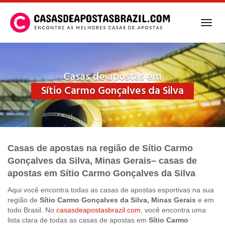
Skip
to
Toggl
main
navig
content
Casas de apostas em
Sítio Carmo Gonçalves da Silva
Casas de apostas na região de Sítio Carmo
Gonçalves da Silva, Minas Gerais– casas de
apostas em Sítio Carmo Gonçalves da Silva
Aqui você encontra todas as casas de apostas esportivas na sua
região de
Sítio Carmo Gonçalves da Silva, Minas Gerais
e em
todo Brasil. No
casasdeapostasbrazil.com
, você encontra uma
lista clara de todas as casas de apostas em
Sítio Carmo