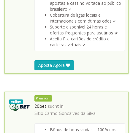
apostas e cassino voltada ao público
brasileiro ✓
Cobertura de ligas locais e
internacionais com ótimas odds ✓
Suporte disponível 24 horas e
ofertas frequentes para usuários ★
Aceita Pix, cartões de crédito e
carteiras virtuais ✓
Aposta Agora
Premium
online
20bet
sucht in
Sítio Carmo Gonçalves da Silva
Bônus de boas-vindas – 100% dos