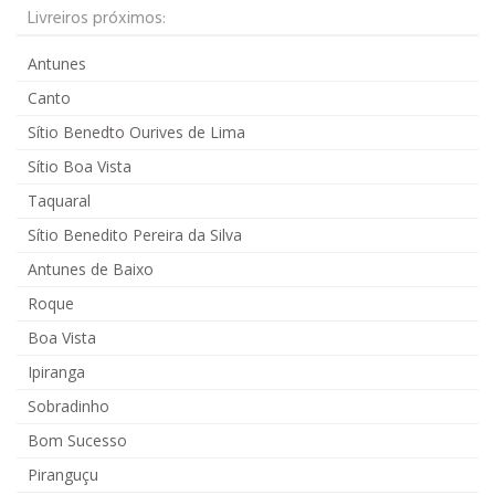
Livreiros próximos:
Antunes
Canto
Sítio Benedto Ourives de Lima
Sítio Boa Vista
Taquaral
Sítio Benedito Pereira da Silva
Antunes de Baixo
Roque
Boa Vista
Ipiranga
Sobradinho
Bom Sucesso
Piranguçu