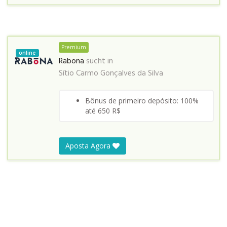
Premium
online
Rabona
sucht in
Sítio Carmo Gonçalves da Silva
Bônus de primeiro depósito: 100%
até 650 R$
Aposta Agora