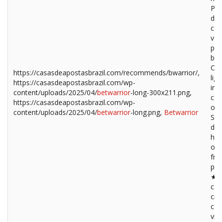
Pla
de 
cas
vol
púb
bra
Cob
https://casasdeapostasbrazil.com/recommends/bwarrior/,
lig
https://casasdeapostasbrazil.com/wp-
int
content/uploads/2025/04/
betwarrior
-long-300x211.png,
co
https://casasdeapostasbrazil.com/wp-
od
content/uploads/2025/04/
betwarrior
-long.png,
Betwarrior
Sup
dis
hor
ofe
fre
par
★ A
car
cré
car
vir