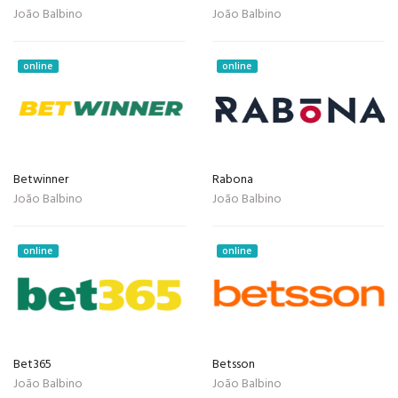
João Balbino
João Balbino
online
online
Betwinner
Rabona
João Balbino
João Balbino
online
online
Bet365
Betsson
João Balbino
João Balbino