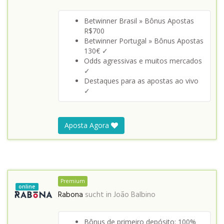
Betwinner Brasil » Bônus Apostas
R$700
Betwinner Portugal » Bônus Apostas
130€ ✓
Odds agressivas e muitos mercados
✓
Destaques para as apostas ao vivo
✓
Aposta Agora
Premium
online
Rabona
sucht in
João Balbino
Bônus de primeiro depósito: 100%