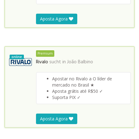
Aposta Agora
Premium
online
Rivalo
sucht in
João Balbino
Apostar no Rivalo a O líder de
mercado no Brasil ★
Aposta grátis até R$50 ✓
Suporta PIX ✓
Aposta Agora