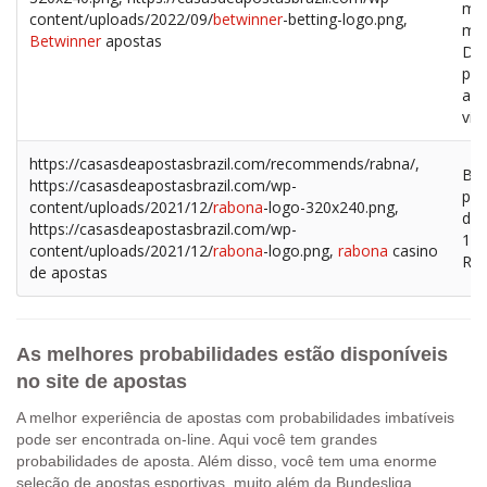
mui
content/uploads/2022/09/
betwinner
-betting-logo.png,
me
Betwinner
apostas
De
par
apo
viv
https://casasdeapostasbrazil.com/recommends/rabna/,
Bô
https://casasdeapostasbrazil.com/wp-
pri
content/uploads/2021/12/
rabona
-logo-320x240.png,
dep
https://casasdeapostasbrazil.com/wp-
100
content/uploads/2021/12/
rabona
-logo.png,
rabona
casino
R$
de apostas
As melhores probabilidades estão disponíveis
no site de apostas
A melhor experiência de apostas com probabilidades imbatíveis
pode ser encontrada on-line. Aqui você tem grandes
probabilidades de aposta. Além disso, você tem uma enorme
seleção de apostas esportivas, muito além da Bundesliga,