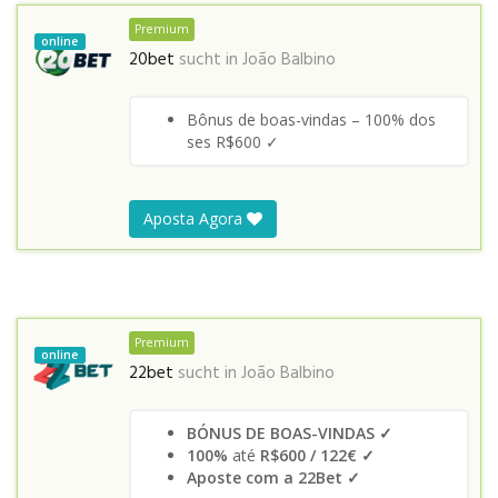
Premium
online
20bet
sucht in
João Balbino
Bônus de boas-vindas – 100% dos
ses R$600 ✓
Aposta Agora
Premium
online
22bet
sucht in
João Balbino
BÓNUS DE BOAS-VINDAS ✓
100%
até
R$600 / 122€ ✓
Aposte com a 22Bet ✓