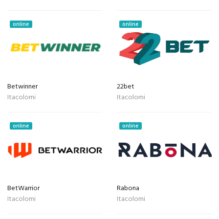
online
online
Betwinner
22bet
Itacolomi
Itacolomi
online
online
BetWarrior
Rabona
Itacolomi
Itacolomi