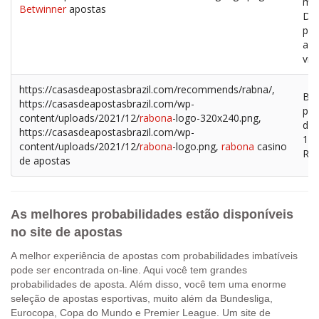
me
Betwinner
apostas
De
par
apo
viv
https://casasdeapostasbrazil.com/recommends/rabna/,
Bô
https://casasdeapostasbrazil.com/wp-
pri
content/uploads/2021/12/
rabona
-logo-320x240.png,
dep
https://casasdeapostasbrazil.com/wp-
100
content/uploads/2021/12/
rabona
-logo.png,
rabona
casino
R$
de apostas
As melhores probabilidades estão disponíveis
no site de apostas
A melhor experiência de apostas com probabilidades imbatíveis
pode ser encontrada on-line. Aqui você tem grandes
probabilidades de aposta. Além disso, você tem uma enorme
seleção de apostas esportivas, muito além da Bundesliga,
Eurocopa, Copa do Mundo e Premier League. Um site de