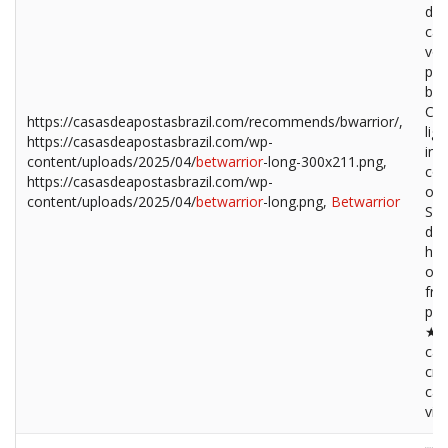
de 
cas
vol
púb
bra
Cob
https://casasdeapostasbrazil.com/recommends/bwarrior/,
lig
https://casasdeapostasbrazil.com/wp-
int
content/uploads/2025/04/
betwarrior
-long-300x211.png,
co
https://casasdeapostasbrazil.com/wp-
od
content/uploads/2025/04/
betwarrior
-long.png,
Betwarrior
Sup
dis
hor
ofe
fre
par
★ A
car
cré
car
vir