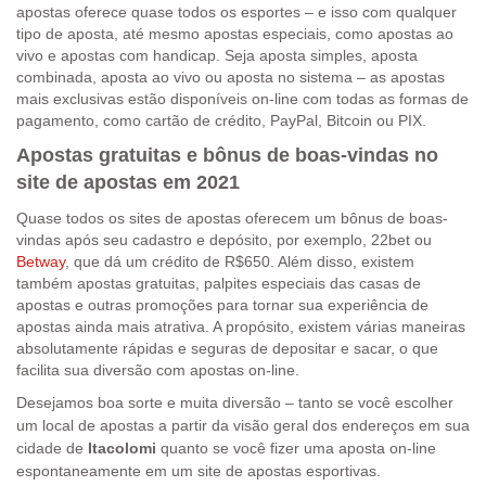
apostas oferece quase todos os esportes – e isso com qualquer
tipo de aposta, até mesmo apostas especiais, como apostas ao
vivo e apostas com handicap. Seja aposta simples, aposta
combinada, aposta ao vivo ou aposta no sistema – as apostas
mais exclusivas estão disponíveis on-line com todas as formas de
pagamento, como cartão de crédito, PayPal, Bitcoin ou PIX.
Apostas gratuitas e bônus de boas-vindas no
site de apostas
em 2021
Quase todos os sites de apostas oferecem um bônus de boas-
vindas após seu cadastro e depósito, por exemplo, 22bet ou
Betway
, que dá um crédito de R$650. Além disso, existem
também apostas gratuitas, palpites especiais das casas de
apostas e outras promoções para tornar sua experiência de
apostas ainda mais atrativa. A propósito, existem várias maneiras
absolutamente rápidas e seguras de depositar e sacar, o que
facilita sua diversão com apostas on-line.
Desejamos boa sorte e muita diversão – tanto se você escolher
um local de apostas a partir da visão geral dos endereços em sua
cidade de
Itacolomi
quanto se você fizer uma aposta on-line
espontaneamente em um site de apostas esportivas.