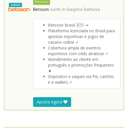
Premium
online
Betsson
sucht in
Gregório Barbosa
Betsson Brasil 🇧🇷 ⇒
Plataforma licenciada no Brasil para
apostas esportivas e jogos de
cassino online ✓
Cobertura ampla de eventos
esportivos com odds atrativas ✓
Atendimento ao cliente em
português e promoções frequentes
★
Depósitos e saques via Pix, cartões
e e-wallets ✓
Aposta Agora