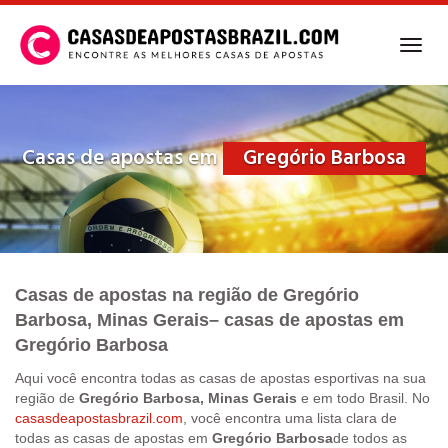
Skip
to
Toggl
main
navig
content
Casas de apostas em
Gregório Barbosa
Casas de apostas na região de Gregório
Barbosa, Minas Gerais– casas de apostas em
Gregório Barbosa
Aqui você encontra todas as casas de apostas esportivas na sua
região de
Gregório Barbosa, Minas Gerais
e em todo Brasil. No
casasdeapostasbrazil.com
, você encontra uma lista clara de
todas as casas de apostas em
Gregório Barbosa
de todos as