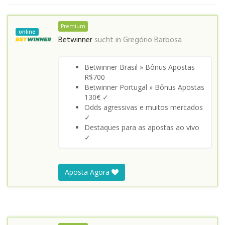
Premium
online
Betwinner
sucht in
Gregório Barbosa
Betwinner Brasil » Bônus Apostas
R$700
Betwinner Portugal » Bônus Apostas
130€ ✓
Odds agressivas e muitos mercados
✓
Destaques para as apostas ao vivo
✓
Aposta Agora