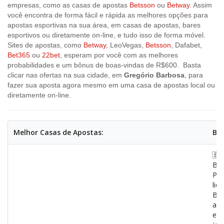
empresas, como as casas de apostas
Betsson
ou
Betway
. Assim
você encontra de forma fácil e rápida as melhores opções para
apostas esportivas na sua área, em casas de apostas, bares
esportivos ou diretamente on-line, e tudo isso de forma móvel.
Sites de apostas, como
Betway
, LeoVegas,
Betsson
, Dafabet,
Bet365
ou
22bet
, esperam por você com as melhores
probabilidades e um bônus de boas-vindas de R$600. Basta
clicar nas ofertas na sua cidade, em
Gregório Barbosa
, para
fazer sua aposta agora mesmo em uma casa de apostas local ou
diretamente on-line.
Melhor Casas de Apostas:
Bô
🇧
Bra
Pla
lic
Bra
apo
esp