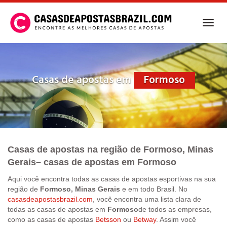
Skip
to
Toggl
main
navig
content
Casas de apostas em
Formoso
Casas de apostas na região de Formoso, Minas
Gerais– casas de apostas em Formoso
Aqui você encontra todas as casas de apostas esportivas na sua
região de
Formoso, Minas Gerais
e em todo Brasil. No
casasdeapostasbrazil.com
, você encontra uma lista clara de
todas as casas de apostas em
Formoso
de todos as empresas,
como as casas de apostas
Betsson
ou
Betway
. Assim você