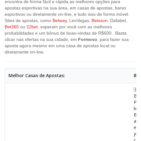
encontra de forma fácil e rápida as melhores opções para
apostas esportivas na sua área, em casas de apostas, bares
esportivos ou diretamente on-line, e tudo isso de forma móvel.
Sites de apostas, como
Betway
, LeoVegas,
Betsson
, Dafabet,
Bet365
ou
22bet
, esperam por você com as melhores
probabilidades e um bônus de boas-vindas de R$600. Basta
clicar nas ofertas na sua cidade, em
Formoso
, para fazer sua
aposta agora mesmo em uma casa de apostas local ou
diretamente on-line.
Melhor Casas de Apostas:
Bô
🇧
Bra
Pla
lic
Bra
apo
esp
jog
cas