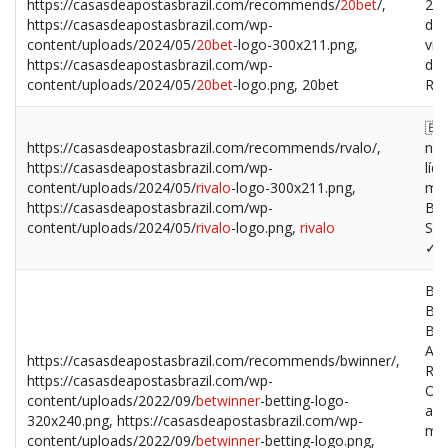
https://casasdeapostasbrazil.com/recommends/
20bet
/,
20b
https://casasdeapostasbrazil.com/wp-
de 
content/uploads/2024/05/
20bet
-logo-300x211.png,
vin
https://casasdeapostasbrazil.com/wp-
dos
content/uploads/2024/05/
20bet
-logo.png, 20bet
R$
🇧
https://casasdeapostasbrazil.com/recommends/rvalo/,
no 
https://casasdeapostasbrazil.com/wp-
líd
content/uploads/2024/05/
rivalo
-logo-300x211.png,
me
https://casasdeapostasbrazil.com/wp-
Bra
content/uploads/2024/05/
rivalo
-logo.png,
rivalo
Sup
✓
Bet
Bra
Bô
Apo
https://casasdeapostasbrazil.com/recommends/bwinner/,
R$
https://casasdeapostasbrazil.com/wp-
Od
content/uploads/2022/09/
betwinner
-betting-logo-
agr
320x240.png, https://casasdeapostasbrazil.com/wp-
mui
content/uploads/2022/09/
betwinner
-betting-logo.png,