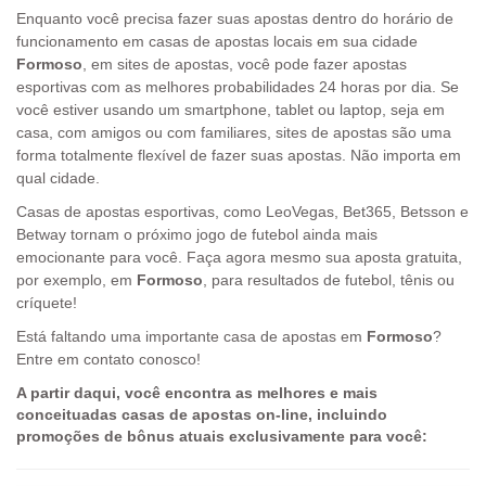
Enquanto você precisa fazer suas apostas dentro do horário de
funcionamento em casas de apostas locais em sua cidade
Formoso
, em sites de apostas, você pode fazer apostas
esportivas com as melhores probabilidades 24 horas por dia. Se
você estiver usando um smartphone, tablet ou laptop, seja em
casa, com amigos ou com familiares, sites de apostas são uma
forma totalmente flexível de fazer suas apostas. Não importa em
qual cidade.
Casas de apostas esportivas, como
LeoVegas, Bet365
, Betsson e
Betway tornam o próximo jogo de futebol ainda mais
emocionante para você. Faça agora mesmo sua aposta gratuita,
por exemplo, em
Formoso
, para resultados de futebol, tênis ou
críquete!
Está faltando uma importante casa de apostas em
Formoso
?
Entre em contato conosco!
A partir daqui, você encontra as melhores e mais
conceituadas casas de apostas on-line, incluindo
promoções de bônus atuais exclusivamente para você: