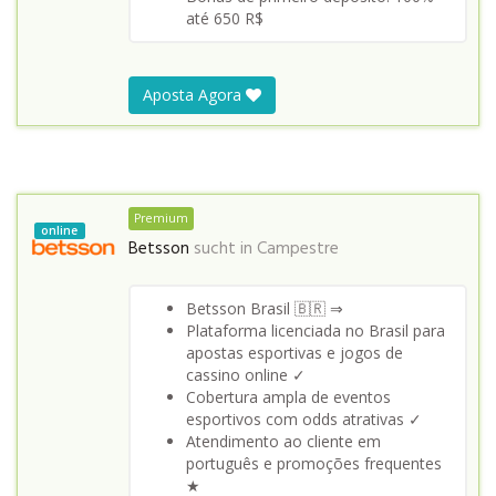
até 650 R$
Aposta Agora
Premium
online
Betsson
sucht in
Campestre
Betsson Brasil 🇧🇷 ⇒
Plataforma licenciada no Brasil para
apostas esportivas e jogos de
cassino online ✓
Cobertura ampla de eventos
esportivos com odds atrativas ✓
Atendimento ao cliente em
português e promoções frequentes
★