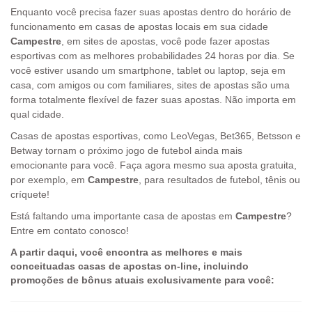
Enquanto você precisa fazer suas apostas dentro do horário de
funcionamento em casas de apostas locais em sua cidade
Campestre
, em sites de apostas, você pode fazer apostas
esportivas com as melhores probabilidades 24 horas por dia. Se
você estiver usando um smartphone, tablet ou laptop, seja em
casa, com amigos ou com familiares, sites de apostas são uma
forma totalmente flexível de fazer suas apostas. Não importa em
qual cidade.
Casas de apostas esportivas, como
LeoVegas, Bet365
, Betsson e
Betway tornam o próximo jogo de futebol ainda mais
emocionante para você. Faça agora mesmo sua aposta gratuita,
por exemplo, em
Campestre
, para resultados de futebol, tênis ou
críquete!
Está faltando uma importante casa de apostas em
Campestre
?
Entre em contato conosco!
A partir daqui, você encontra as melhores e mais
conceituadas casas de apostas on-line, incluindo
promoções de bônus atuais exclusivamente para você: