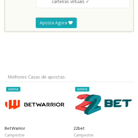
carteiras virtuais ✓
Aposta Agora
Melhores Casas de apostas:
online
online
BetWarrior
22bet
Campestre
Campestre