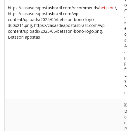
onl
https://casasdeapostasbrazil.com/recommends/
betsson
/,
Cob
https://casasdeapostasbrazil.com/wp-
amp
content/uploads/2025/05/betsson-bono-logo-
eve
300x211.png, https://casasdeapostasbrazil.com/wp-
esp
content/uploads/2025/05/betsson-bono-logo.png,
co
Betsson apostas
atr
Ate
ao 
por
pr
fre
Dep
saq
Pix
e-w
🇧
Bet
com
no 
Pla