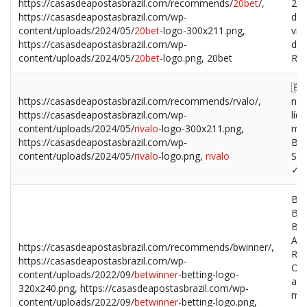
https://casasdeapostasbrazil.com/recommends/
20bet
/,
20b
https://casasdeapostasbrazil.com/wp-
de 
content/uploads/2024/05/
20bet
-logo-300x211.png,
vin
https://casasdeapostasbrazil.com/wp-
dos
content/uploads/2024/05/
20bet
-logo.png, 20bet
R$
🇧
https://casasdeapostasbrazil.com/recommends/rvalo/,
no 
https://casasdeapostasbrazil.com/wp-
líd
content/uploads/2024/05/
rivalo
-logo-300x211.png,
me
https://casasdeapostasbrazil.com/wp-
Bra
content/uploads/2024/05/
rivalo
-logo.png,
rivalo
Sup
✓
Bet
Bra
Bô
Apo
https://casasdeapostasbrazil.com/recommends/bwinner/,
R$
https://casasdeapostasbrazil.com/wp-
Od
content/uploads/2022/09/
betwinner
-betting-logo-
agr
320x240.png, https://casasdeapostasbrazil.com/wp-
mui
content/uploads/2022/09/
betwinner
-betting-logo.png,