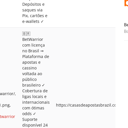
Depósitos e
saques via
Pix, cartões e
e-wallets ✓
B
B
🇧🇷
BetWarrior
com licença
no Brasil ⇒
Plataforma de
apostas e
cassino
voltada ao
público
brasileiro ✓
Cobertura de
arrior/,
ligas locais e
internacionais
1.png,
https://casasdeapostasbrazil.com/r
com ótimas
odds ✓
twarrior
Suporte
disponível 24