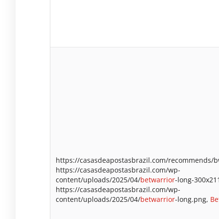
https://casasdeapostasbrazil.com/recommends/bw
https://casasdeapostasbrazil.com/wp-
content/uploads/2025/04/
betwarrior
-long-300x21
https://casasdeapostasbrazil.com/wp-
content/uploads/2025/04/
betwarrior
-long.png,
Be