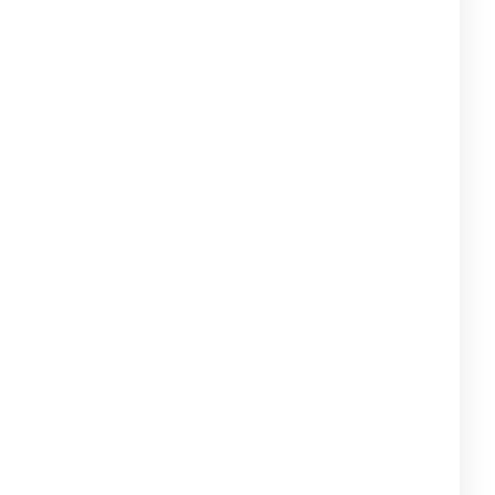
ecommends/bwinner/
ecommends/rabna/