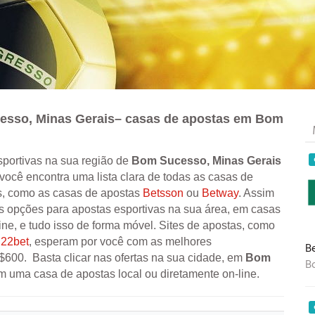
cesso, Minas Gerais– casas de apostas em Bom
sportivas na sua região de
Bom Sucesso, Minas Gerais
 você encontra uma lista clara de todas as casas de
s, como as casas de apostas
Betsson
ou
Betway
. Assim
es opções para apostas esportivas na sua área, em casas
ine, e tudo isso de forma móvel. Sites de apostas, como
u
22bet
, esperam por você com as melhores
B
600. Basta clicar nas ofertas na sua cidade, em
Bom
B
m uma casa de apostas local ou diretamente on-line.