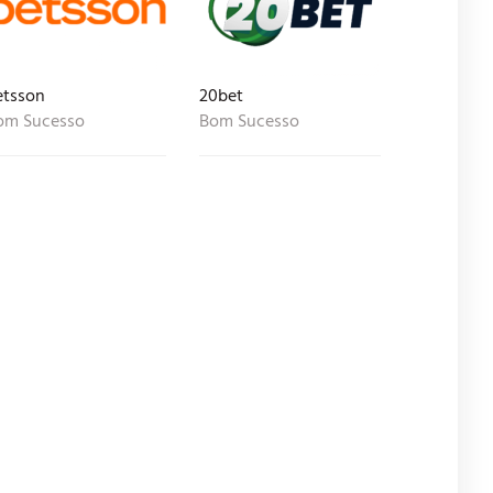
etsson
20bet
om Sucesso
Bom Sucesso
ecommends/bwarrior/