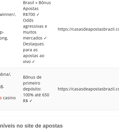
Brasil » Bônus
Apostas
winner/,
R$700 ✓
Odds
agressivas e
https://casasdeapostasbrazil.com/r
p-
muitos
.png,
mercados ✓
Destaques
para as
apostas ao
vivo ✓
abna/,
Bônus de
primeiro
g,
depósito:
https://casasdeapostasbrazil.com/r
100% até 650
a
casino
R$ ✓
níveis no site de apostas