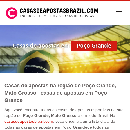
Skip
to
Toggl
main
navig
content
Casas de apostas em
Poço Grande
Casas de apostas na região de Poço Grande,
Mato Grosso– casas de apostas em Poço
Grande
Aqui você encontra todas as casas de apostas esportivas na sua
região de
Poço Grande, Mato Grosso
e em todo Brasil. No
casasdeapostasbrazil.com
, você encontra uma lista clara de
todas as casas de apostas em
Poço Grande
de todos as