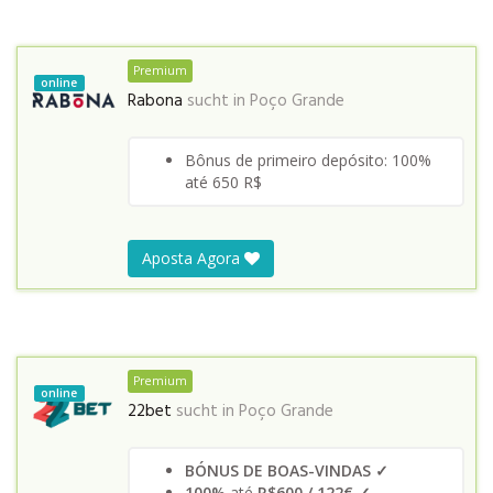
Premium
online
Rabona
sucht in
Poço Grande
Bônus de primeiro depósito: 100%
até 650 R$
Aposta Agora
Premium
online
22bet
sucht in
Poço Grande
BÓNUS DE BOAS-VINDAS ✓
100%
até
R$600 / 122€ ✓