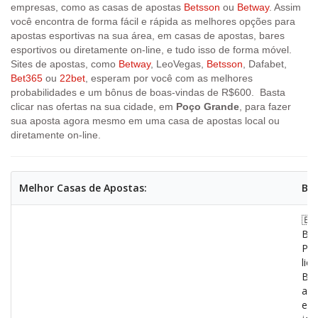
empresas, como as casas de apostas
Betsson
ou
Betway
. Assim
você encontra de forma fácil e rápida as melhores opções para
apostas esportivas na sua área, em casas de apostas, bares
esportivos ou diretamente on-line, e tudo isso de forma móvel.
Sites de apostas, como
Betway
, LeoVegas,
Betsson
, Dafabet,
Bet365
ou
22bet
, esperam por você com as melhores
probabilidades e um bônus de boas-vindas de R$600. Basta
clicar nas ofertas na sua cidade, em
Poço Grande
, para fazer
sua aposta agora mesmo em uma casa de apostas local ou
diretamente on-line.
Melhor Casas de Apostas:
Bô
🇧
Bra
Pla
lic
Bra
apo
esp