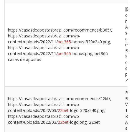
🇧
com
no 
Ap
https://casasdeapostasbrazil.com/recommends/b365/,
seg
https://casasdeapostasbrazil.com/wp-
com
content/uploads/2022/11/
bet365
-bonus-320x240.png,
mun
https://casasdeapostasbrazil.com/wp-
Be
content/uploads/2022/11/
bet365
-bonus.png, bet365
Sup
casas de apostas
co
de
pa
✓
BÓ
https://casasdeapostasbrazil.com/recommends/22bt/,
BO
https://casasdeapostasbrazil.com/wp-
VI
content/uploads/2022/03/
22bet
-logo-320x240.png,
100
https://casasdeapostasbrazil.com/wp-
R$
content/uploads/2022/03/
22bet
-logo.png, 22bet
Ap
a 2