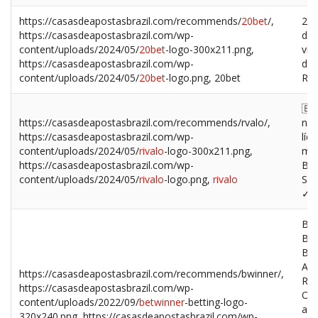
https://casasdeapostasbrazil.com/recommends/
20bet
/,
20b
https://casasdeapostasbrazil.com/wp-
de 
content/uploads/2024/05/
20bet
-logo-300x211.png,
vin
https://casasdeapostasbrazil.com/wp-
dos
content/uploads/2024/05/
20bet
-logo.png, 20bet
R$
🇧
https://casasdeapostasbrazil.com/recommends/rvalo/,
no 
https://casasdeapostasbrazil.com/wp-
líd
content/uploads/2024/05/
rivalo
-logo-300x211.png,
me
https://casasdeapostasbrazil.com/wp-
Bra
content/uploads/2024/05/
rivalo
-logo.png,
rivalo
Sup
✓
Bet
Bra
Bô
Apo
https://casasdeapostasbrazil.com/recommends/bwinner/,
R$
https://casasdeapostasbrazil.com/wp-
Od
content/uploads/2022/09/
betwinner
-betting-logo-
agr
320x240.png, https://casasdeapostasbrazil.com/wp-