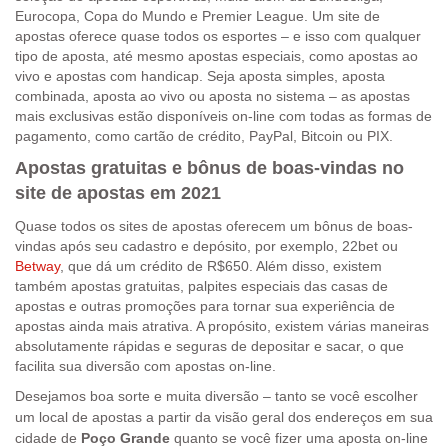
Eurocopa, Copa do Mundo e Premier League. Um site de
apostas oferece quase todos os esportes – e isso com qualquer
tipo de aposta, até mesmo apostas especiais, como apostas ao
vivo e apostas com handicap. Seja aposta simples, aposta
combinada, aposta ao vivo ou aposta no sistema – as apostas
mais exclusivas estão disponíveis on-line com todas as formas de
pagamento, como cartão de crédito, PayPal, Bitcoin ou PIX.
Apostas gratuitas e bônus de boas-vindas no
site de apostas
em 2021
Quase todos os sites de apostas oferecem um bônus de boas-
vindas após seu cadastro e depósito, por exemplo, 22bet ou
Betway
, que dá um crédito de R$650. Além disso, existem
também apostas gratuitas, palpites especiais das casas de
apostas e outras promoções para tornar sua experiência de
apostas ainda mais atrativa. A propósito, existem várias maneiras
absolutamente rápidas e seguras de depositar e sacar, o que
facilita sua diversão com apostas on-line.
Desejamos boa sorte e muita diversão – tanto se você escolher
um local de apostas a partir da visão geral dos endereços em sua
cidade de
Poço Grande
quanto se você fizer uma aposta on-line