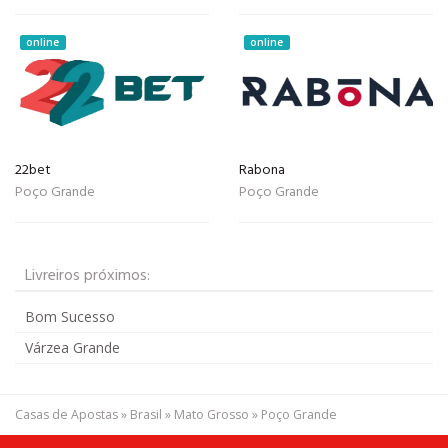
online
online
22bet
Rabona
Poço Grande
Poço Grande
Livreiros próximos:
Bom Sucesso
Várzea Grande
Casas de Apostas
»
Brasil
»
Mato Grosso
»
Poço Grande