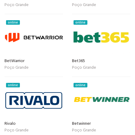
Poço Grande
Poço Grande
online
online
BetWarrior
Bet365
Poço Grande
Poço Grande
online
online
Rivalo
Betwinner
Poço Grande
Poço Grande