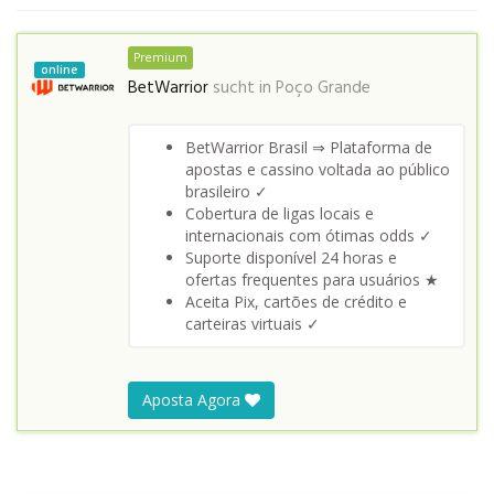
Premium
online
BetWarrior
sucht in
Poço Grande
BetWarrior Brasil ⇒ Plataforma de
apostas e cassino voltada ao público
brasileiro ✓
Cobertura de ligas locais e
internacionais com ótimas odds ✓
Suporte disponível 24 horas e
ofertas frequentes para usuários ★
Aceita Pix, cartões de crédito e
carteiras virtuais ✓
Aposta Agora