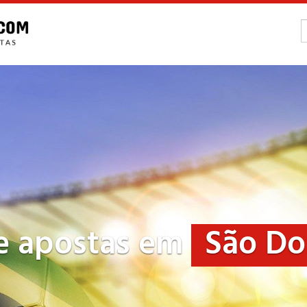
e apostas em
São D