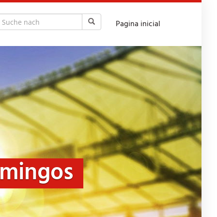
Pagina inicial
omingos