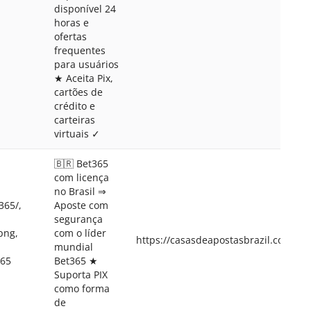
disponível 24
horas e
ofertas
frequentes
para usuários
★ Aceita Pix,
cartões de
crédito e
carteiras
virtuais ✓
🇧🇷 Bet365
com licença
no Brasil ⇒
365/,
Aposte com
segurança
png,
com o líder
https://casasdeapostasbrazil.com/r
mundial
365
Bet365 ★
Suporta PIX
como forma
de