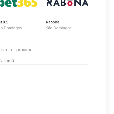
et365
Rabona
ão Domingos
São Domingos
Livreiros próximos:
Tarumã
ecommends/bwarrior/