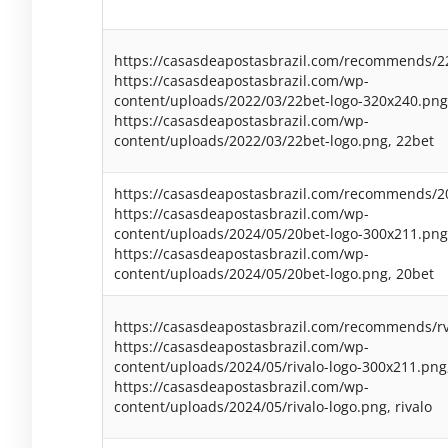
https://casasdeapostasbrazil.com/recommends/22
https://casasdeapostasbrazil.com/wp-
content/uploads/2022/03/22bet-logo-320x240.png
https://casasdeapostasbrazil.com/wp-
content/uploads/2022/03/22bet-logo.png, 22bet
https://casasdeapostasbrazil.com/recommends/20
https://casasdeapostasbrazil.com/wp-
content/uploads/2024/05/20bet-logo-300x211.png
https://casasdeapostasbrazil.com/wp-
content/uploads/2024/05/20bet-logo.png, 20bet
https://casasdeapostasbrazil.com/recommends/rv
https://casasdeapostasbrazil.com/wp-
content/uploads/2024/05/rivalo-logo-300x211.png
https://casasdeapostasbrazil.com/wp-
content/uploads/2024/05/rivalo-logo.png, rivalo