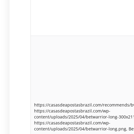
https://casasdeapostasbrazil.com/recommends/bw
https://casasdeapostasbrazil.com/wp-
content/uploads/2025/04/betwarrior-long-300x21
https://casasdeapostasbrazil.com/wp-
content/uploads/2025/04/betwarrior-long.png, Be