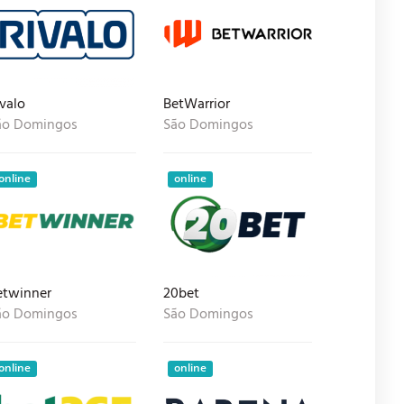
valo
BetWarrior
ão Domingos
São Domingos
online
online
ecommends/betsson/
etwinner
20bet
ão Domingos
São Domingos
online
online