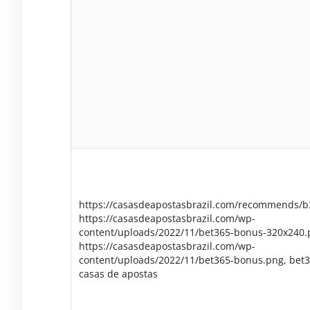
https://casasdeapostasbrazil.com/recommends/b
https://casasdeapostasbrazil.com/wp-
content/uploads/2022/11/bet365-bonus-320x240.
https://casasdeapostasbrazil.com/wp-
content/uploads/2022/11/bet365-bonus.png, bet
casas de apostas