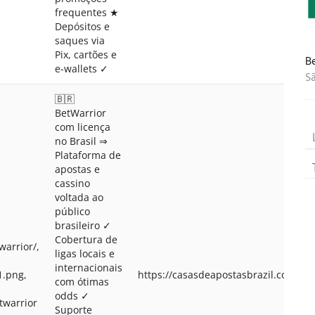
frequentes ★
Depósitos e
saques via
Pix, cartões e
B
e-wallets ✓
S
🇧🇷
BetWarrior
com licença
no Brasil ⇒
Plataforma de
apostas e
cassino
voltada ao
público
brasileiro ✓
Cobertura de
arrior/,
ligas locais e
internacionais
1.png,
https://casasdeapostasbrazil.com/r
com ótimas
odds ✓
twarrior
Suporte