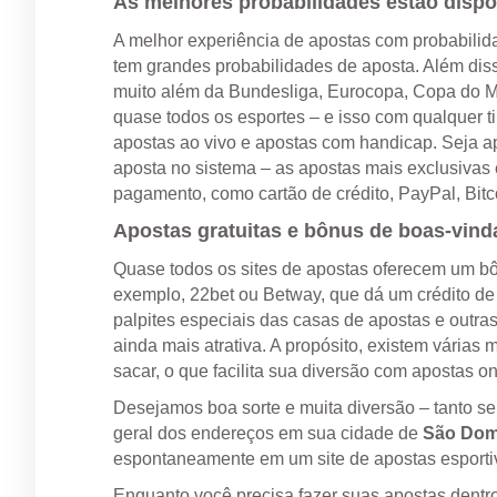
As melhores probabilidades estão dispo
A melhor experiência de apostas com probabilida
tem grandes probabilidades de aposta. Além dis
muito além da Bundesliga, Eurocopa, Copa do M
quase todos os esportes – e isso com qualquer 
apostas ao vivo e apostas com handicap. Seja a
aposta no sistema – as apostas mais exclusivas 
pagamento, como cartão de crédito, PayPal, Bitc
Apostas gratuitas e bônus de boas-vind
Quase todos os sites de apostas oferecem um bô
exemplo, 22bet ou Betway, que dá um crédito de
palpites especiais das casas de apostas e outra
ainda mais atrativa. A propósito, existem várias
sacar, o que facilita sua diversão com apostas on
Desejamos boa sorte e muita diversão – tanto se 
geral dos endereços em sua cidade de
São Do
espontaneamente em um site de apostas esporti
Enquanto você precisa fazer suas apostas dentr