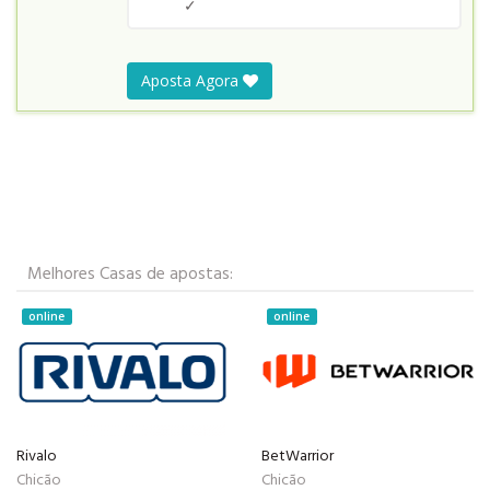
✓
Aposta Agora
Melhores Casas de apostas:
online
online
Rivalo
BetWarrior
Chicão
Chicão