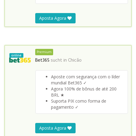
Aposta Agora
Premium
online
Bet365
sucht in
Chicão
Aposte com segurança com o líder
mundial Bet365 ✓
Agora 100% de bônus de até 200
BRL ★
Suporta PIX como forma de
pagamento ✓
Aposta Agora