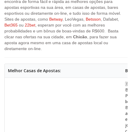
encontra de forma fácil e rápida as melhores opções para
apostas esportivas na sua área, em casas de apostas, bares
esportivos ou diretamente on-line, e tudo isso de forma móvel.
Sites de apostas, como
Betway
, LeoVegas,
Betsson
, Dafabet,
Bet365
ou
22bet
, esperam por você com as melhores
probabilidades e um bônus de boas-vindas de R$600. Basta
clicar nas ofertas na sua cidade, em
Chicão
, para fazer sua
aposta agora mesmo em uma casa de apostas local ou
diretamente on-line.
Melhor Casas de Apostas:
Bô
🇧
Bra
Pla
lic
Bra
apo
esp
jog
cas