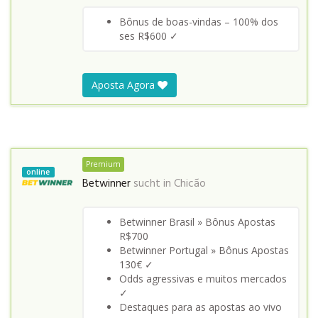
Bônus de boas-vindas – 100% dos
ses R$600 ✓
Aposta Agora
Premium
online
Betwinner
sucht in
Chicão
Betwinner Brasil » Bônus Apostas
R$700
Betwinner Portugal » Bônus Apostas
130€ ✓
Odds agressivas e muitos mercados
✓
Destaques para as apostas ao vivo