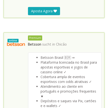
Aposta Agora
Premium
online
Betsson
sucht in
Chicão
Betsson Brasil 🇧🇷 ⇒
Plataforma licenciada no Brasil para
apostas esportivas e jogos de
cassino online ✓
Cobertura ampla de eventos
esportivos com odds atrativas ✓
Atendimento ao cliente em
português e promoções frequentes
★
Depósitos e saques via Pix, cartões
e e-wallets ✓