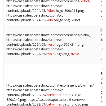
https://casasdeapostasbrazil.com/recommends/
20bet
/,
20b
https://casasdeapostasbrazil.com/wp-
de 
content/uploads/2024/05/
20bet
-logo-300x211.png,
vin
https://casasdeapostasbrazil.com/wp-
dos
content/uploads/2024/05/
20bet
-logo.png, 20bet
R$
🇧
https://casasdeapostasbrazil.com/recommends/rvalo/,
no 
https://casasdeapostasbrazil.com/wp-
líd
content/uploads/2024/05/
rivalo
-logo-300x211.png,
me
https://casasdeapostasbrazil.com/wp-
Bra
content/uploads/2024/05/
rivalo
-logo.png,
rivalo
Sup
✓
Bet
Bra
Bô
Apo
https://casasdeapostasbrazil.com/recommends/bwinner/,
R$
https://casasdeapostasbrazil.com/wp-
Od
content/uploads/2022/09/
betwinner
-betting-logo-
agr
320x240.png, https://casasdeapostasbrazil.com/wp-
mui
content/uploads/2022/09/
betwinner
-betting-logo.png,