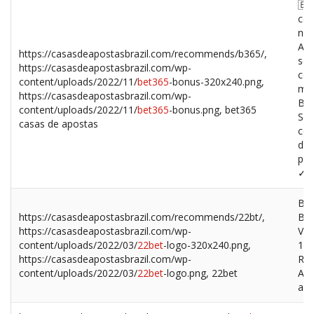
🇧
com
no 
Ap
https://casasdeapostasbrazil.com/recommends/b365/,
seg
https://casasdeapostasbrazil.com/wp-
com
content/uploads/2022/11/
bet365
-bonus-320x240.png,
mun
https://casasdeapostasbrazil.com/wp-
Be
content/uploads/2022/11/
bet365
-bonus.png, bet365
Sup
casas de apostas
co
de
pa
✓
BÓ
https://casasdeapostasbrazil.com/recommends/22bt/,
BO
https://casasdeapostasbrazil.com/wp-
VI
content/uploads/2022/03/
22bet
-logo-320x240.png,
100
https://casasdeapostasbrazil.com/wp-
R$
content/uploads/2022/03/
22bet
-logo.png, 22bet
Ap
a 2