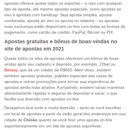
apostas oferece quase todos os esportes – e isso com qualquer
tipo de aposta, até mesmo apostas especiais, como apostas ao
vivo e apostas com handicap. Seja aposta simples, aposta
combinada, aposta ao vivo ou aposta no sistema – as apostas
mais exclusivas estão disponíveis on-line com todas as formas de
pagamento, como cartão de crédito, PayPal, Bitcoin ou PIX.
Apostas gratuitas e bônus de boas-vindas no
site de apostas
em 2021
Quase todos os sites de apostas oferecem um bônus de boas-
vindas após seu cadastro e depósito, por exemplo, 22bet ou
Betway
, que dá um crédito de R$650. Além disso, existem
também apostas gratuitas, palpites especiais das casas de
apostas e outras promoções para tornar sua experiência de
apostas ainda mais atrativa. A propósito, existem várias maneiras
absolutamente rápidas e seguras de depositar e sacar, o que
facilita sua diversão com apostas on-line.
Desejamos boa sorte e muita diversão – tanto se você escolher
um local de apostas a partir da visão geral dos endereços em sua
cidade de
Chicão
quanto se você fizer uma aposta on-line
espontaneamente em um site de apostas esportivas.