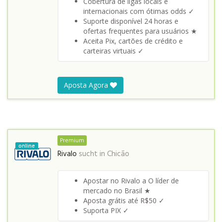
Cobertura de ligas locais e
internacionais com ótimas odds ✓
Suporte disponível 24 horas e
ofertas frequentes para usuários ★
Aceita Pix, cartões de crédito e
carteiras virtuais ✓
Aposta Agora
Premium
online
Rivalo
sucht in
Chicão
Apostar no Rivalo a O líder de
mercado no Brasil ★
Aposta grátis até R$50 ✓
Suporta PIX ✓