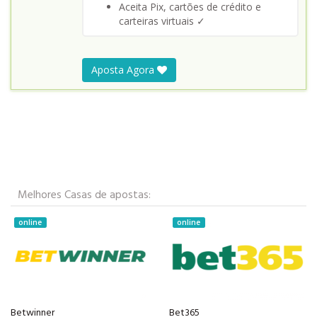
Aceita Pix, cartões de crédito e
carteiras virtuais ✓
Aposta Agora
Melhores Casas de apostas:
online
online
Betwinner
Bet365