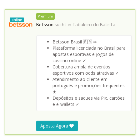
Premium
online
Betsson
sucht in
Tabuleiro do Batista
Betsson Brasil 🇧🇷 ⇒
Plataforma licenciada no Brasil para
apostas esportivas e jogos de
cassino online ✓
Cobertura ampla de eventos
esportivos com odds atrativas ✓
Atendimento ao cliente em
português e promoções frequentes
★
Depósitos e saques via Pix, cartões
e e-wallets ✓
Aposta Agora