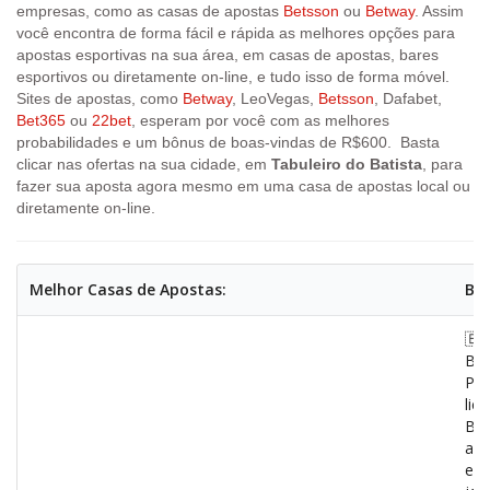
empresas, como as casas de apostas
Betsson
ou
Betway
. Assim
você encontra de forma fácil e rápida as melhores opções para
apostas esportivas na sua área, em casas de apostas, bares
esportivos ou diretamente on-line, e tudo isso de forma móvel.
Sites de apostas, como
Betway
, LeoVegas,
Betsson
, Dafabet,
Bet365
ou
22bet
, esperam por você com as melhores
probabilidades e um bônus de boas-vindas de R$600. Basta
clicar nas ofertas na sua cidade, em
Tabuleiro do Batista
, para
fazer sua aposta agora mesmo em uma casa de apostas local ou
diretamente on-line.
Melhor Casas de Apostas:
Bô
🇧
Bra
Pla
lic
Bra
apo
esp