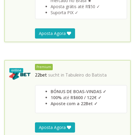
mercado no Brasil ★
Aposta grátis até R$50 ✓
Suporta PIX ✓
Aposta Agora
Premium
online
22bet
sucht in
Tabuleiro do Batista
BÓNUS DE BOAS-VINDAS ✓
100%
até
R$600 / 122€ ✓
Aposte com a 22Bet ✓
Aposta Agora