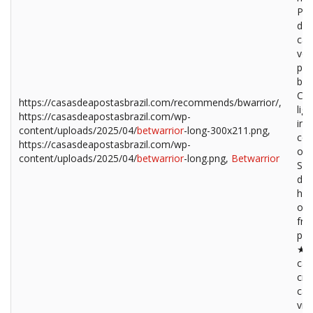
Pla
de 
cas
vol
púb
bra
Cob
https://casasdeapostasbrazil.com/recommends/bwarrior/,
lig
https://casasdeapostasbrazil.com/wp-
int
content/uploads/2025/04/
betwarrior
-long-300x211.png,
co
https://casasdeapostasbrazil.com/wp-
od
content/uploads/2025/04/
betwarrior
-long.png,
Betwarrior
Sup
dis
hor
ofe
fre
par
★ A
car
cré
car
vir