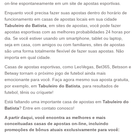
on-line espontaneamente em um site de apostas esportivas.
Enquanto você precisa fazer suas apostas dentro do horário de
funcionamento em casas de apostas locais em sua cidade
Tabuleiro do Batista
, em sites de apostas, você pode fazer
apostas esportivas com as melhores probabilidades 24 horas por
dia. Se você estiver usando um smartphone, tablet ou laptop,
seja em casa, com amigos ou com familiares, sites de apostas
são uma forma totalmente flexível de fazer suas apostas. Não
importa em qual cidade.
Casas de apostas esportivas, como
LeoVegas, Bet365
, Betsson e
Betway tornam o próximo jogo de futebol ainda mais
emocionante para você. Faça agora mesmo sua aposta gratuita,
por exemplo, em
Tabuleiro do Batista
, para resultados de
futebol, tênis ou críquete!
Está faltando uma importante casa de apostas em
Tabuleiro do
Batista
? Entre em contato conosco!
A partir daqui, você encontra as melhores e mais
conceituadas casas de apostas on-line, incluindo
promoções de bônus atuais exclusivamente para você: