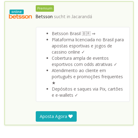
Premium
online
Betsson
sucht in
Jacarandá
Betsson Brasil 🇧🇷 ⇒
Plataforma licenciada no Brasil para
apostas esportivas e jogos de
cassino online ✓
Cobertura ampla de eventos
esportivos com odds atrativas ✓
Atendimento ao cliente em
português e promoções frequentes
★
Depósitos e saques via Pix, cartões
e e-wallets ✓
Aposta Agora