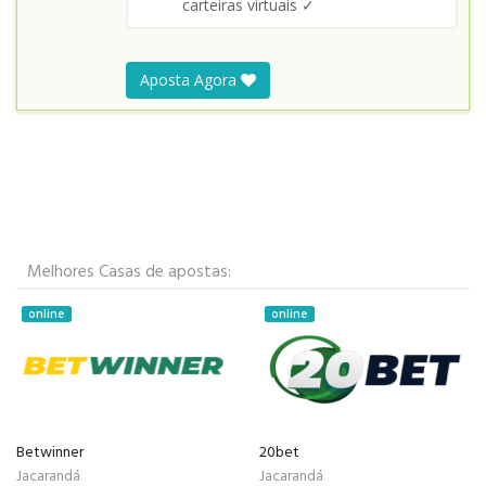
carteiras virtuais ✓
Aposta Agora
Melhores Casas de apostas:
online
online
Betwinner
20bet
Jacarandá
Jacarandá