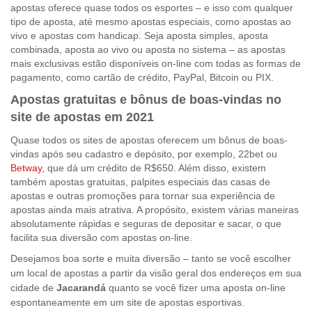
apostas oferece quase todos os esportes – e isso com qualquer
tipo de aposta, até mesmo apostas especiais, como apostas ao
vivo e apostas com handicap. Seja aposta simples, aposta
combinada, aposta ao vivo ou aposta no sistema – as apostas
mais exclusivas estão disponíveis on-line com todas as formas de
pagamento, como cartão de crédito, PayPal, Bitcoin ou PIX.
Apostas gratuitas e bônus de boas-vindas no
site de apostas
em 2021
Quase todos os sites de apostas oferecem um bônus de boas-
vindas após seu cadastro e depósito, por exemplo, 22bet ou
Betway
, que dá um crédito de R$650. Além disso, existem
também apostas gratuitas, palpites especiais das casas de
apostas e outras promoções para tornar sua experiência de
apostas ainda mais atrativa. A propósito, existem várias maneiras
absolutamente rápidas e seguras de depositar e sacar, o que
facilita sua diversão com apostas on-line.
Desejamos boa sorte e muita diversão – tanto se você escolher
um local de apostas a partir da visão geral dos endereços em sua
cidade de
Jacarandá
quanto se você fizer uma aposta on-line
espontaneamente em um site de apostas esportivas.