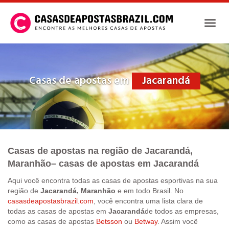
Skip
to
Toggl
main
navig
content
Casas de apostas em
Jacarandá
Casas de apostas na região de Jacarandá,
Maranhão– casas de apostas em Jacarandá
Aqui você encontra todas as casas de apostas esportivas na sua
região de
Jacarandá, Maranhão
e em todo Brasil. No
casasdeapostasbrazil.com
, você encontra uma lista clara de
todas as casas de apostas em
Jacarandá
de todos as empresas,
como as casas de apostas
Betsson
ou
Betway
. Assim você