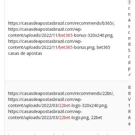
🇧
com
no 
Ap
https://casasdeapostasbrazil.com/recommends/b365/,
seg
https://casasdeapostasbrazil.com/wp-
com
content/uploads/2022/11/
bet365
-bonus-320x240.png,
mun
https://casasdeapostasbrazil.com/wp-
Be
content/uploads/2022/11/
bet365
-bonus.png, bet365
Sup
casas de apostas
co
de
pa
✓
BÓ
https://casasdeapostasbrazil.com/recommends/22bt/,
BO
https://casasdeapostasbrazil.com/wp-
VI
content/uploads/2022/03/
22bet
-logo-320x240.png,
100
https://casasdeapostasbrazil.com/wp-
R$
content/uploads/2022/03/
22bet
-logo.png, 22bet
Ap
a 2