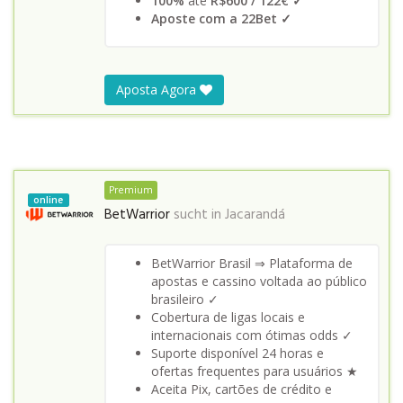
100%
até
R$600 / 122€ ✓
Aposte com a 22Bet ✓
Aposta Agora
Premium
online
BetWarrior
sucht in
Jacarandá
BetWarrior Brasil ⇒ Plataforma de
apostas e cassino voltada ao público
brasileiro ✓
Cobertura de ligas locais e
internacionais com ótimas odds ✓
Suporte disponível 24 horas e
ofertas frequentes para usuários ★
Aceita Pix, cartões de crédito e