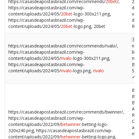
https://casasdeapostasbrazil.com/recommends/
20bet
/,
20b
https://casasdeapostasbrazil.com/wp-
de 
content/uploads/2024/05/
20bet
-logo-300x211.png,
vin
https://casasdeapostasbrazil.com/wp-
dos
content/uploads/2024/05/
20bet
-logo.png, 20bet
R$
🇧
https://casasdeapostasbrazil.com/recommends/rvalo/,
no 
https://casasdeapostasbrazil.com/wp-
líd
content/uploads/2024/05/
rivalo
-logo-300x211.png,
me
https://casasdeapostasbrazil.com/wp-
Bra
content/uploads/2024/05/
rivalo
-logo.png,
rivalo
Sup
✓
Bet
Bra
Bô
Apo
https://casasdeapostasbrazil.com/recommends/bwinner/,
R$
https://casasdeapostasbrazil.com/wp-
Od
content/uploads/2022/09/
betwinner
-betting-logo-
agr
320x240.png, https://casasdeapostasbrazil.com/wp-
mui
content/uploads/2022/09/
betwinner
-betting-logo.png,