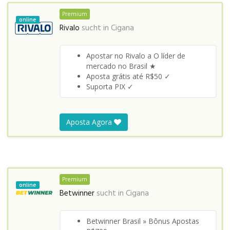
Premium
online
Rivalo
sucht in
Cigana
Apostar no Rivalo a O líder de
mercado no Brasil ★
Aposta grátis até R$50 ✓
Suporta PIX ✓
Aposta Agora
Premium
online
Betwinner
sucht in
Cigana
Betwinner Brasil » Bônus Apostas