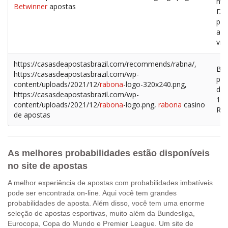
me
Betwinner
apostas
De
par
apo
viv
https://casasdeapostasbrazil.com/recommends/rabna/,
Bô
https://casasdeapostasbrazil.com/wp-
pri
content/uploads/2021/12/
rabona
-logo-320x240.png,
dep
https://casasdeapostasbrazil.com/wp-
100
content/uploads/2021/12/
rabona
-logo.png,
rabona
casino
R$
de apostas
As melhores probabilidades estão disponíveis
no site de apostas
A melhor experiência de apostas com probabilidades imbatíveis
pode ser encontrada on-line. Aqui você tem grandes
probabilidades de aposta. Além disso, você tem uma enorme
seleção de apostas esportivas, muito além da Bundesliga,
Eurocopa, Copa do Mundo e Premier League. Um site de