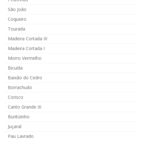
São João
Coqueiro
Tourada
Madeira Cortada III
Madeira Cortada I
Morro Vermelho
Bicuída
Baixão do Cedro
Borrachudo
Corisco
Canto Grande III
Buritizinho
Juçaral
Pau Lavrado