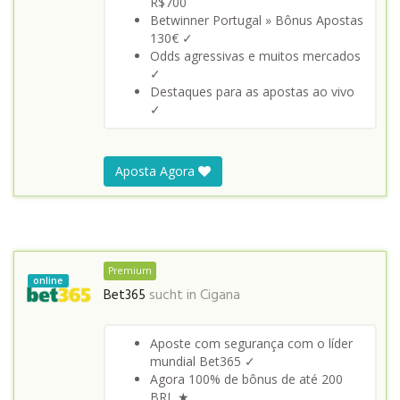
R$700
Betwinner Portugal » Bônus Apostas
130€ ✓
Odds agressivas e muitos mercados
✓
Destaques para as apostas ao vivo
✓
Aposta Agora
Premium
online
Bet365
sucht in
Cigana
Aposte com segurança com o líder
mundial Bet365 ✓
Agora 100% de bônus de até 200
BRL ★