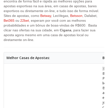
encontra de forma fácil e rápida as melhores opções para
apostas esportivas na sua área, em casas de apostas, bares
esportivos ou diretamente on-line, e tudo isso de forma móvel.
Sites de apostas, como
Betway
, LeoVegas,
Betsson
, Dafabet,
Bet365
ou
22bet
, esperam por você com as melhores
probabilidades e um bônus de boas-vindas de R$600. Basta
clicar nas ofertas na sua cidade, em
Cigana
, para fazer sua
aposta agora mesmo em uma casa de apostas local ou
diretamente on-line.
Melhor Casas de Apostas:
Bô
🇧
Bra
Pla
lic
Bra
apo
esp
jog
cas