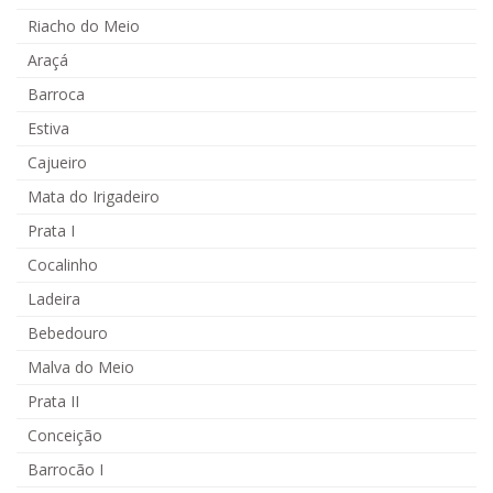
Riacho do Meio
Araçá
Barroca
Estiva
Cajueiro
Mata do Irigadeiro
Prata I
Cocalinho
Ladeira
Bebedouro
Malva do Meio
Prata II
Conceição
Barrocão I