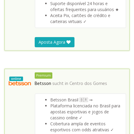
Suporte disponível 24 horas e
ofertas frequentes para usuários ★
Aceita Pix, cartões de crédito e
carteiras virtuais ✓
Aposta Agora
Premium
online
Betsson
sucht in
Centro dos Gomes
Betsson Brasil 🇧🇷 ⇒
Plataforma licenciada no Brasil para
apostas esportivas e jogos de
cassino online ✓
Cobertura ampla de eventos
esportivos com odds atrativas ✓