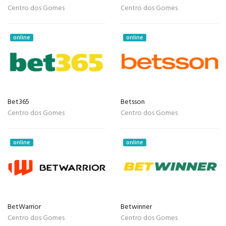
Centro dos Gomes
Centro dos Gomes
online
online
Bet365
Betsson
Centro dos Gomes
Centro dos Gomes
online
online
BetWarrior
Betwinner
Centro dos Gomes
Centro dos Gomes