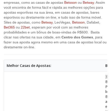
empresas, como as casas de apostas
Betsson
ou
Betway
. Assim
você encontra de forma fácil e rápida as melhores opções para
apostas esportivas na sua área, em casas de apostas, bares
esportivos ou diretamente on-line, e tudo isso de forma móvel.
Sites de apostas, como
Betway
, LeoVegas,
Betsson
, Dafabet,
Bet365
ou
22bet
, esperam por você com as melhores
probabilidades e um bônus de boas-vindas de R$600. Basta
clicar nas ofertas na sua cidade, em
Centro dos Gomes
, para
fazer sua aposta agora mesmo em uma casa de apostas local ou
diretamente on-line.
Melhor Casas de Apostas:
Bô
🇧
Bra
Pla
lic
Bra
apo
esp