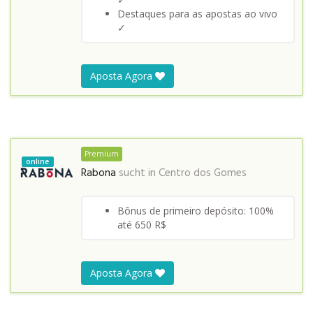
Destaques para as apostas ao vivo
✓
Aposta Agora
Premium
online
Rabona
sucht in
Centro dos Gomes
Bônus de primeiro depósito: 100%
até 650 R$
Aposta Agora