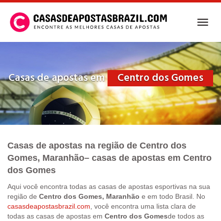
Skip
to
Toggl
main
navig
content
Casas de apostas em
Centro dos Gomes
Casas de apostas na região de Centro dos
Gomes, Maranhão– casas de apostas em Centro
dos Gomes
Aqui você encontra todas as casas de apostas esportivas na sua
região de
Centro dos Gomes, Maranhão
e em todo Brasil. No
casasdeapostasbrazil.com
, você encontra uma lista clara de
todas as casas de apostas em
Centro dos Gomes
de todos as