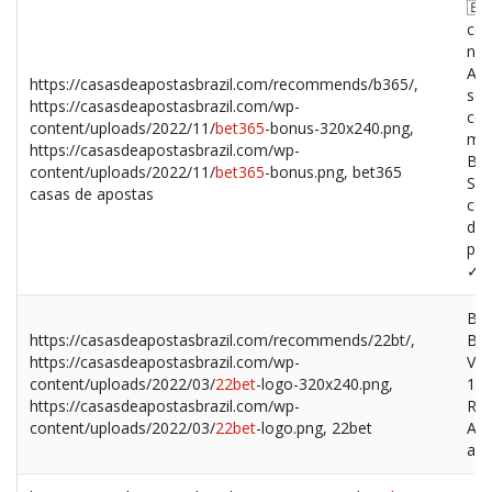
🇧
com
no 
Ap
https://casasdeapostasbrazil.com/recommends/b365/,
seg
https://casasdeapostasbrazil.com/wp-
com
content/uploads/2022/11/
bet365
-bonus-320x240.png,
mun
https://casasdeapostasbrazil.com/wp-
Be
content/uploads/2022/11/
bet365
-bonus.png, bet365
Sup
casas de apostas
co
de
pa
✓
BÓ
https://casasdeapostasbrazil.com/recommends/22bt/,
BO
https://casasdeapostasbrazil.com/wp-
VI
content/uploads/2022/03/
22bet
-logo-320x240.png,
100
https://casasdeapostasbrazil.com/wp-
R$
content/uploads/2022/03/
22bet
-logo.png, 22bet
Ap
a 2