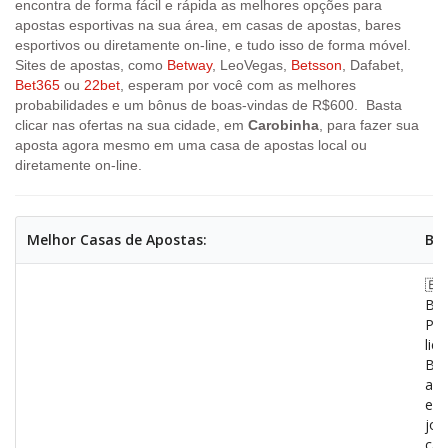
encontra de forma fácil e rápida as melhores opções para
apostas esportivas na sua área, em casas de apostas, bares
esportivos ou diretamente on-line, e tudo isso de forma móvel.
Sites de apostas, como
Betway
, LeoVegas,
Betsson
, Dafabet,
Bet365
ou
22bet
, esperam por você com as melhores
probabilidades e um bônus de boas-vindas de R$600. Basta
clicar nas ofertas na sua cidade, em
Carobinha
, para fazer sua
aposta agora mesmo em uma casa de apostas local ou
diretamente on-line.
Melhor Casas de Apostas:
Bô
🇧
Bra
Pla
lic
Bra
apo
esp
jog
cas