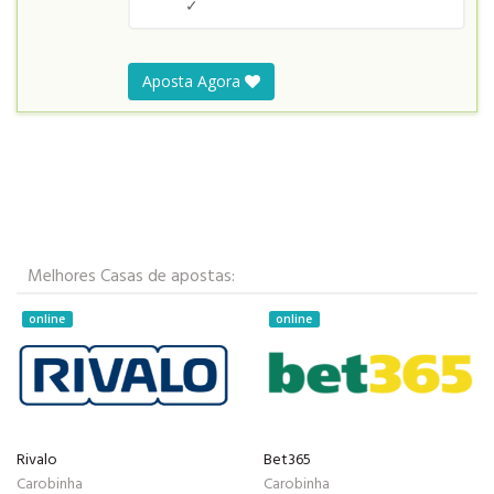
✓
Aposta Agora
Melhores Casas de apostas:
online
online
Rivalo
Bet365
Carobinha
Carobinha