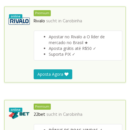
Premium
online
Rivalo
sucht in
Carobinha
Apostar no Rivalo a O líder de
mercado no Brasil ★
Aposta grátis até R$50 ✓
Suporta PIX ✓
Aposta Agora
Premium
online
22bet
sucht in
Carobinha