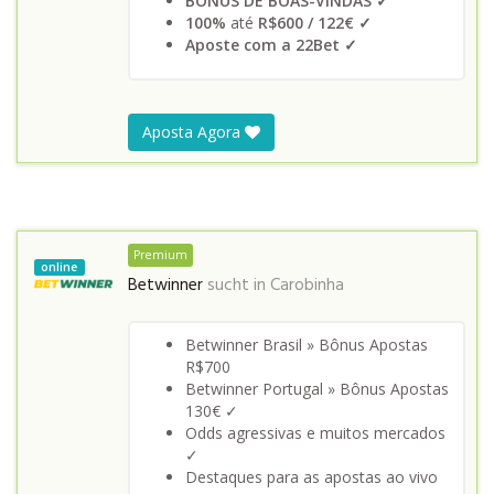
BÓNUS DE BOAS-VINDAS ✓
100%
até
R$600 / 122€ ✓
Aposte com a 22Bet ✓
Aposta Agora
Premium
online
Betwinner
sucht in
Carobinha
Betwinner Brasil » Bônus Apostas
R$700
Betwinner Portugal » Bônus Apostas
130€ ✓
Odds agressivas e muitos mercados
✓
Destaques para as apostas ao vivo