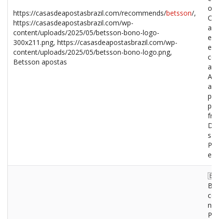
onl
https://casasdeapostasbrazil.com/recommends/
betsson
/,
Cob
https://casasdeapostasbrazil.com/wp-
amp
content/uploads/2025/05/betsson-bono-logo-
eve
300x211.png, https://casasdeapostasbrazil.com/wp-
esp
content/uploads/2025/05/betsson-bono-logo.png,
co
Betsson apostas
atr
Ate
ao 
por
pr
fre
Dep
saq
Pix
e-w
🇧
Bet
com
no 
Pla