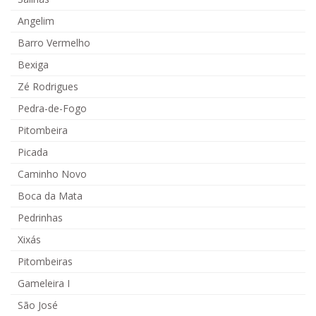
Angelim
Barro Vermelho
Bexiga
Zé Rodrigues
Pedra-de-Fogo
Pitombeira
Picada
Caminho Novo
Boca da Mata
Pedrinhas
Xixás
Pitombeiras
Gameleira I
São José