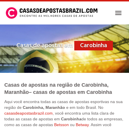
Skip
to
Toggl
main
navig
content
Casas de apostas em
Carobinha
Casas de apostas na região de Carobinha,
Maranhão– casas de apostas em Carobinha
Aqui você encontra todas as casas de apostas esportivas na sua
região de
Carobinha, Maranhão
e em todo Brasil. No
casasdeapostasbrazil.com
, você encontra uma lista clara de
todas as casas de apostas em
Carobinha
de todos as empresas,
como as casas de apostas
Betsson
ou
Betway
. Assim você