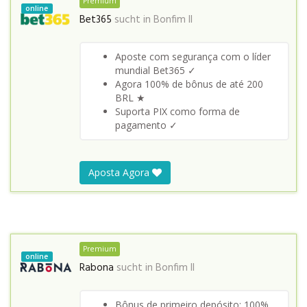
Premium
online
Bet365
sucht in
Bonfim II
Aposte com segurança com o líder
mundial Bet365 ✓
Agora 100% de bônus de até 200
BRL ★
Suporta PIX como forma de
pagamento ✓
Aposta Agora
Premium
online
Rabona
sucht in
Bonfim II
Bônus de primeiro depósito: 100%