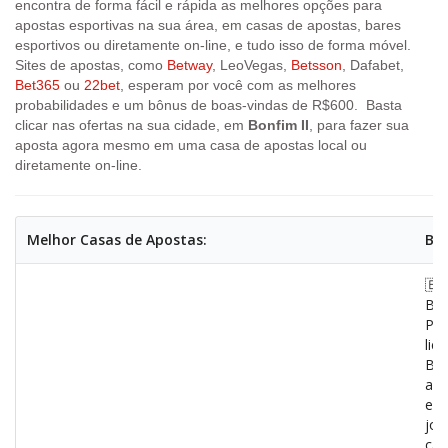
encontra de forma fácil e rápida as melhores opções para
apostas esportivas na sua área, em casas de apostas, bares
esportivos ou diretamente on-line, e tudo isso de forma móvel.
Sites de apostas, como
Betway
, LeoVegas,
Betsson
, Dafabet,
Bet365
ou
22bet
, esperam por você com as melhores
probabilidades e um bônus de boas-vindas de R$600. Basta
clicar nas ofertas na sua cidade, em
Bonfim II
, para fazer sua
aposta agora mesmo em uma casa de apostas local ou
diretamente on-line.
Melhor Casas de Apostas:
Bô
🇧
Bra
Pla
lic
Bra
apo
esp
jog
cas