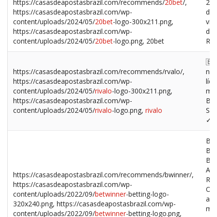
https://casasdeapostasbrazil.com/recommends/
20bet
/,
20b
https://casasdeapostasbrazil.com/wp-
de 
content/uploads/2024/05/
20bet
-logo-300x211.png,
vin
https://casasdeapostasbrazil.com/wp-
dos
content/uploads/2024/05/
20bet
-logo.png, 20bet
R$
🇧
https://casasdeapostasbrazil.com/recommends/rvalo/,
no 
https://casasdeapostasbrazil.com/wp-
líd
content/uploads/2024/05/
rivalo
-logo-300x211.png,
me
https://casasdeapostasbrazil.com/wp-
Bra
content/uploads/2024/05/
rivalo
-logo.png,
rivalo
Sup
✓
Bet
Bra
Bô
Apo
https://casasdeapostasbrazil.com/recommends/bwinner/,
R$
https://casasdeapostasbrazil.com/wp-
Od
content/uploads/2022/09/
betwinner
-betting-logo-
agr
320x240.png, https://casasdeapostasbrazil.com/wp-
mui
content/uploads/2022/09/
betwinner
-betting-logo.png,