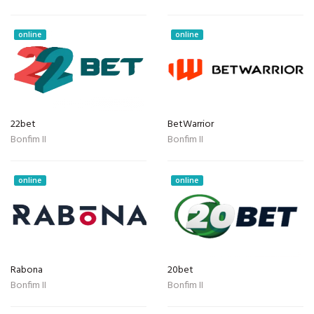
online
online
22bet
BetWarrior
Bonfim II
Bonfim II
online
online
Rabona
20bet
Bonfim II
Bonfim II