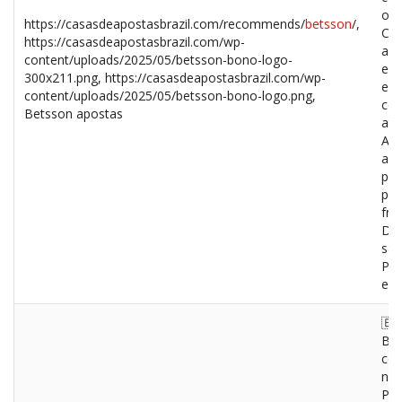
onl
https://casasdeapostasbrazil.com/recommends/
betsson
/,
Cob
https://casasdeapostasbrazil.com/wp-
amp
content/uploads/2025/05/betsson-bono-logo-
eve
300x211.png, https://casasdeapostasbrazil.com/wp-
esp
content/uploads/2025/05/betsson-bono-logo.png,
co
Betsson apostas
atr
Ate
ao 
por
pr
fre
Dep
saq
Pix
e-w
🇧
Bet
com
no 
Pla