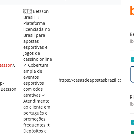
🇧🇷 Betsson
Brasil ⇒
Plataforma
licenciada no
B
Brasil para
Ib
apostas
esportivas e
jogos de
cassino online
etsson
/,
✓ Cobertura
ampla de
eventos
https://casasdeapostasbrazil.com/r
p-
esportivos
 Betsson
com odds
atrativas ✓
Ri
Atendimento
Ib
ao cliente em
português e
promoções
frequentes ★
Depósitos e