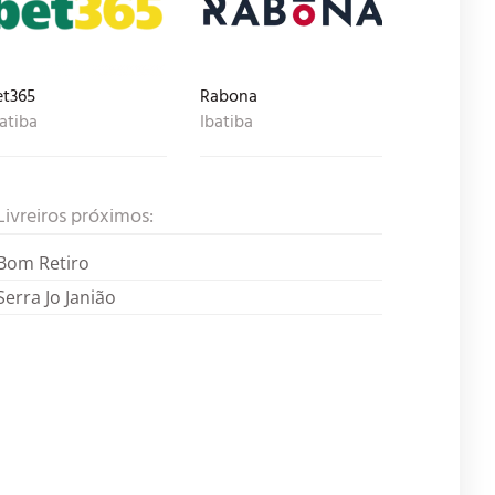
et365
Rabona
atiba
Ibatiba
Livreiros próximos:
Bom Retiro
Serra Jo Janião
ecommends/bwarrior/