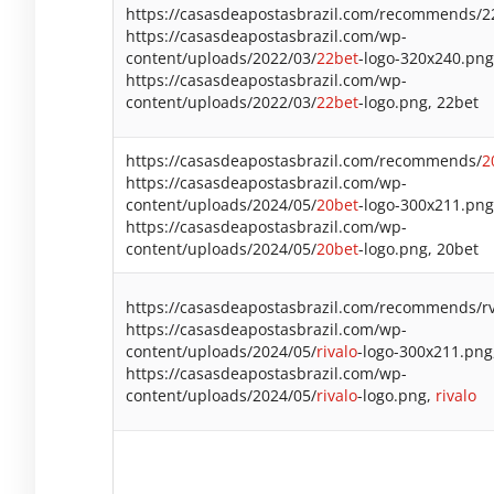
https://casasdeapostasbrazil.com/recommends/22
https://casasdeapostasbrazil.com/wp-
content/uploads/2022/03/
22bet
-logo-320x240.png
https://casasdeapostasbrazil.com/wp-
content/uploads/2022/03/
22bet
-logo.png, 22bet
https://casasdeapostasbrazil.com/recommends/
2
https://casasdeapostasbrazil.com/wp-
content/uploads/2024/05/
20bet
-logo-300x211.png
https://casasdeapostasbrazil.com/wp-
content/uploads/2024/05/
20bet
-logo.png, 20bet
https://casasdeapostasbrazil.com/recommends/rv
https://casasdeapostasbrazil.com/wp-
content/uploads/2024/05/
rivalo
-logo-300x211.png
https://casasdeapostasbrazil.com/wp-
content/uploads/2024/05/
rivalo
-logo.png,
rivalo