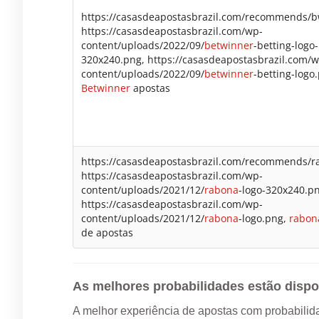
https://casasdeapostasbrazil.com/recommends/b
https://casasdeapostasbrazil.com/wp-
content/uploads/2022/09/
betwinner
-betting-logo-
320x240.png, https://casasdeapostasbrazil.com/w
content/uploads/2022/09/
betwinner
-betting-logo
Betwinner
apostas
https://casasdeapostasbrazil.com/recommends/r
https://casasdeapostasbrazil.com/wp-
content/uploads/2021/12/
rabona
-logo-320x240.pn
https://casasdeapostasbrazil.com/wp-
content/uploads/2021/12/
rabona
-logo.png,
rabon
de apostas
As melhores probabilidades estão dispo
A melhor experiência de apostas com probabilida