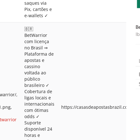
saques via
Pix, cartões e
e-wallets ✓
B
🇧🇷
Ib
BetWarrior
com licença
no Brasil ⇒
Plataforma de
apostas e
cassino
voltada ao
público
brasileiro ✓
Cobertura de
arrior/,
ligas locais e
internacionais
1.png,
https://casasdeapostasbrazil.com/r
com ótimas
odds ✓
twarrior
Suporte
disponível 24
horas e