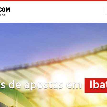
s de apostas em
Iba