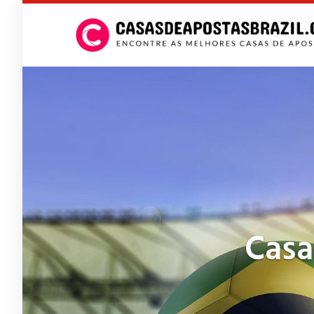
Skip
to
main
content
Casa