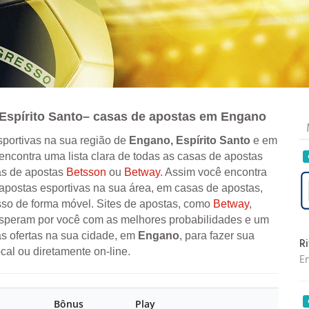
 Espírito Santo– casas de apostas em Engano
sportivas na sua região de
Engano, Espírito Santo
e em
 encontra uma lista clara de todas as casas de apostas
as de apostas
Betsson
ou
Betway
. Assim você encontra
 apostas esportivas na sua área, em casas de apostas,
isso de forma móvel. Sites de apostas, como
Betway
,
esperam por você com as melhores probabilidades e um
s ofertas na sua cidade, em
Engano
, para fazer sua
Ri
al ou diretamente on-line.
E
Bônus
Play