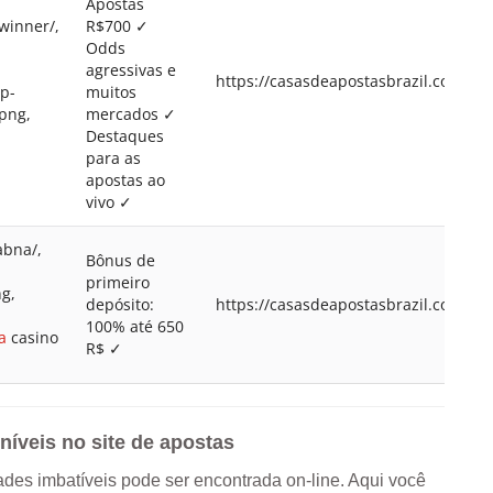
Apostas
winner/,
R$700 ✓
Odds
agressivas e
https://casasdeapostasbrazil.com/r
p-
muitos
.png,
mercados ✓
Destaques
para as
apostas ao
vivo ✓
abna/,
Bônus de
primeiro
g,
depósito:
https://casasdeapostasbrazil.com/r
100% até 650
a
casino
R$ ✓
níveis no site de apostas
des imbatíveis pode ser encontrada on-line. Aqui você