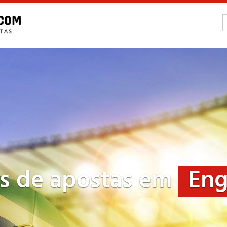
s de apostas em
En