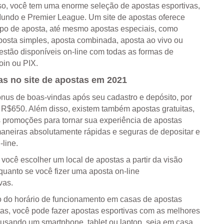
so, você tem uma enorme seleção de apostas esportivas,
undo e Premier League. Um site de apostas oferece
tipo de aposta, até mesmo apostas especiais, como
posta simples, aposta combinada, aposta ao vivo ou
estão disponíveis on-line com todas as formas de
oin ou PIX.
as no site de apostas
em 2021
nus de boas-vindas após seu cadastro e depósito, por
e R$650. Além disso, existem também apostas gratuitas,
s promoções para tornar sua experiência de apostas
 maneiras absolutamente rápidas e seguras de depositar e
-line.
você escolher um local de apostas a partir da visão
quanto se você fizer uma aposta on-line
vas.
o do horário de funcionamento em casas de apostas
tas, você pode fazer apostas esportivas com as melhores
r usando um smartphone, tablet ou laptop, seja em casa,