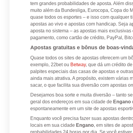
tem grandes probabilidades de aposta. Além dis
muito além da Bundesliga, Eurocopa, Copa do M
quase todos os esportes – e isso com qualquer 
apostas ao vivo e apostas com handicap. Seja a
aposta no sistema – as apostas mais exclusivas 
pagamento, como cartão de crédito, PayPal, Bitc
Apostas gratuitas e bônus de boas-vind
Quase todos os sites de apostas oferecem um bô
exemplo, 22bet ou
Betway
, que dá um crédito d
palpites especiais das casas de apostas e outra
ainda mais atrativa. A propósito, existem várias
sacar, o que facilita sua diversão com apostas on
Desejamos boa sorte e muita diversão – tanto se 
geral dos endereços em sua cidade de
Engano
espontaneamente em um site de apostas esporti
Enquanto você precisa fazer suas apostas dentr
locais em sua cidade
Engano
, em sites de apos
probabilidades 24 horas por dia. Se você estive