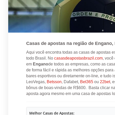
Casas de apostas na região de Engano,
Aqui você encontra todas as casas de apostas e
todo Brasil. No
casasdeapostasbrazil.com
, você
em
Engano
de todos as empresas, como as cas
de forma fácil e rápida as melhores opções para
bares esportivos ou diretamente on-line, e tudo 
LeoVegas,
Betsson
, Dafabet,
Bet365
ou
22bet
, 
bônus de boas-vindas de R$600. Basta clicar na
aposta agora mesmo em uma casa de apostas loc
Melhor Casas de Apostas: