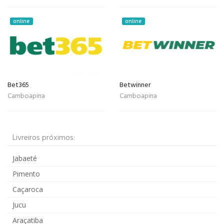
online
online
Bet365
Betwinner
Camboapina
Camboapina
Livreiros próximos:
Jabaeté
Pimento
Caçaroca
Jucu
Araçatiba