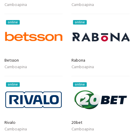
Camboapina
Camboapina
online
online
Betsson
Rabona
Camboapina
Camboapina
online
online
Rivalo
20bet
Camboapina
Camboapina