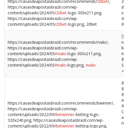
https://casasdeapostasbrazil.com/recommends/
20bet
/,
20b
https://casasdeapostasbrazil.com/wp-
de 
content/uploads/2024/05/
20bet
-logo-300x211.png,
vin
https://casasdeapostasbrazil.com/wp-
dos
content/uploads/2024/05/
20bet
-logo.png, 20bet
R$
🇧
https://casasdeapostasbrazil.com/recommends/rvalo/,
no 
https://casasdeapostasbrazil.com/wp-
líd
content/uploads/2024/05/
rivalo
-logo-300x211.png,
me
https://casasdeapostasbrazil.com/wp-
Bra
content/uploads/2024/05/
rivalo
-logo.png,
rivalo
Sup
✓
Bet
Bra
Bô
Apo
https://casasdeapostasbrazil.com/recommends/bwinner/,
R$
https://casasdeapostasbrazil.com/wp-
Od
content/uploads/2022/09/
betwinner
-betting-logo-
agr
320x240.png, https://casasdeapostasbrazil.com/wp-
mui
content/uploads/2022/09/
betwinner
-betting-logo.png,