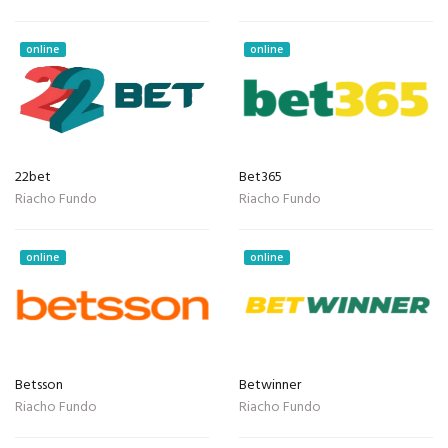
online
online
22bet
Bet365
Riacho Fundo
Riacho Fundo
online
online
Betsson
Betwinner
Riacho Fundo
Riacho Fundo