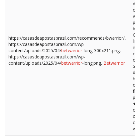
de 
cas
vol
púb
bra
Cob
https://casasdeapostasbrazil.com/recommends/bwarrior/,
lig
https://casasdeapostasbrazil.com/wp-
int
content/uploads/2025/04/
betwarrior
-long-300x211.png,
co
https://casasdeapostasbrazil.com/wp-
od
content/uploads/2025/04/
betwarrior
-long.png,
Betwarrior
Sup
dis
hor
ofe
fre
par
★ A
car
cré
car
vir