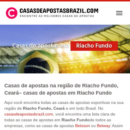
Skip
to
Toggl
main
navig
content
Casas de apostas em
Riacho Fundo
Casas de apostas na região de Riacho Fundo,
Ceará– casas de apostas em Riacho Fundo
Aqui você encontra todas as casas de apostas esportivas na sua
região de
Riacho Fundo, Ceará
e em todo Brasil. No
casasdeapostasbrazil.com
, você encontra uma lista clara de
todas as casas de apostas em
Riacho Fundo
de todos as
empresas, como as casas de apostas
Betsson
ou
Betway
. Assim