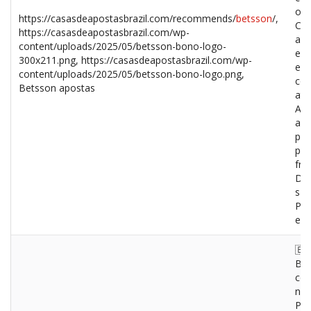
onl
https://casasdeapostasbrazil.com/recommends/
betsson
/,
Cob
https://casasdeapostasbrazil.com/wp-
amp
content/uploads/2025/05/betsson-bono-logo-
eve
300x211.png, https://casasdeapostasbrazil.com/wp-
esp
content/uploads/2025/05/betsson-bono-logo.png,
co
Betsson apostas
atr
Ate
ao 
por
pr
fre
Dep
saq
Pix
e-w
🇧
Bet
com
no 
Pla