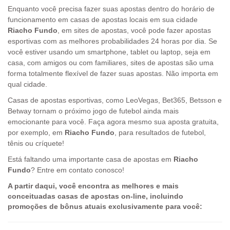
Enquanto você precisa fazer suas apostas dentro do horário de
funcionamento em casas de apostas locais em sua cidade
Riacho Fundo
, em sites de apostas, você pode fazer apostas
esportivas com as melhores probabilidades 24 horas por dia. Se
você estiver usando um smartphone, tablet ou laptop, seja em
casa, com amigos ou com familiares, sites de apostas são uma
forma totalmente flexível de fazer suas apostas. Não importa em
qual cidade.
Casas de apostas esportivas, como
LeoVegas, Bet365
, Betsson e
Betway tornam o próximo jogo de futebol ainda mais
emocionante para você. Faça agora mesmo sua aposta gratuita,
por exemplo, em
Riacho Fundo
, para resultados de futebol,
tênis ou críquete!
Está faltando uma importante casa de apostas em
Riacho
Fundo
? Entre em contato conosco!
A partir daqui, você encontra as melhores e mais
conceituadas casas de apostas on-line, incluindo
promoções de bônus atuais exclusivamente para você: