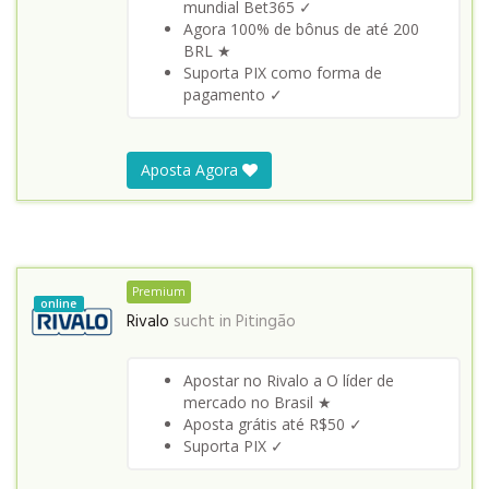
mundial Bet365 ✓
Agora 100% de bônus de até 200
BRL ★
Suporta PIX como forma de
pagamento ✓
Aposta Agora
Premium
online
Rivalo
sucht in
Pitingão
Apostar no Rivalo a O líder de
mercado no Brasil ★
Aposta grátis até R$50 ✓
Suporta PIX ✓