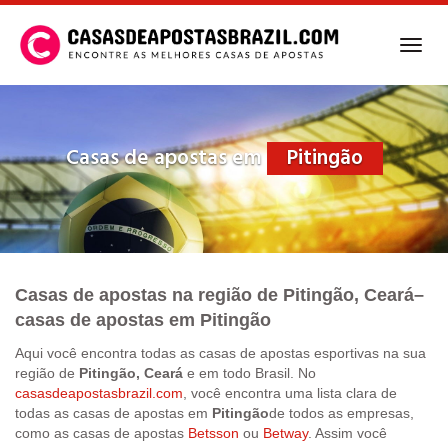
Skip
to
Toggl
main
navig
content
Casas de apostas em
Pitingão
Casas de apostas na região de Pitingão, Ceará–
casas de apostas em Pitingão
Aqui você encontra todas as casas de apostas esportivas na sua
região de
Pitingão, Ceará
e em todo Brasil. No
casasdeapostasbrazil.com
, você encontra uma lista clara de
todas as casas de apostas em
Pitingão
de todos as empresas,
como as casas de apostas
Betsson
ou
Betway
. Assim você