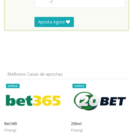
✓
Aposta Agora
Melhores Casas de apostas:
online
online
Bet365
20bet
Pirangi
Pirangi