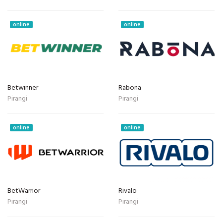
online
online
Betwinner
Rabona
Pirangi
Pirangi
online
online
BetWarrior
Rivalo
Pirangi
Pirangi