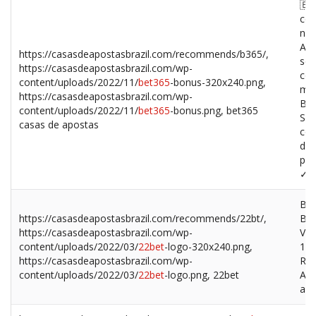
🇧
com
no 
Ap
https://casasdeapostasbrazil.com/recommends/b365/,
seg
https://casasdeapostasbrazil.com/wp-
com
content/uploads/2022/11/
bet365
-bonus-320x240.png,
mun
https://casasdeapostasbrazil.com/wp-
Be
content/uploads/2022/11/
bet365
-bonus.png, bet365
Sup
casas de apostas
co
de
pa
✓
BÓ
https://casasdeapostasbrazil.com/recommends/22bt/,
BO
https://casasdeapostasbrazil.com/wp-
VI
content/uploads/2022/03/
22bet
-logo-320x240.png,
100
https://casasdeapostasbrazil.com/wp-
R$
content/uploads/2022/03/
22bet
-logo.png, 22bet
Ap
a 2