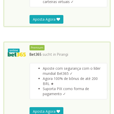
carteiras virtuais ✓
Aposta Agora
Premium
online
Bet365
sucht in
Pirangi
Aposte com segurança com o líder
mundial Bet365 ✓
Agora 100% de bônus de até 200
BRL ★
Suporta PIX como forma de
pagamento ✓
Aposta Agora