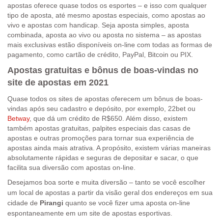
apostas oferece quase todos os esportes – e isso com qualquer
tipo de aposta, até mesmo apostas especiais, como apostas ao
vivo e apostas com handicap. Seja aposta simples, aposta
combinada, aposta ao vivo ou aposta no sistema – as apostas
mais exclusivas estão disponíveis on-line com todas as formas de
pagamento, como cartão de crédito, PayPal, Bitcoin ou PIX.
Apostas gratuitas e bônus de boas-vindas no
site de apostas
em 2021
Quase todos os sites de apostas oferecem um bônus de boas-
vindas após seu cadastro e depósito, por exemplo, 22bet ou
Betway
, que dá um crédito de R$650. Além disso, existem
também apostas gratuitas, palpites especiais das casas de
apostas e outras promoções para tornar sua experiência de
apostas ainda mais atrativa. A propósito, existem várias maneiras
absolutamente rápidas e seguras de depositar e sacar, o que
facilita sua diversão com apostas on-line.
Desejamos boa sorte e muita diversão – tanto se você escolher
um local de apostas a partir da visão geral dos endereços em sua
cidade de
Pirangi
quanto se você fizer uma aposta on-line
espontaneamente em um site de apostas esportivas.