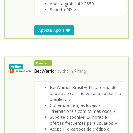
Aposta grátis até R$50 ✓
Suporta PIX ✓
Aposta Agora
Premium
online
BetWarrior
sucht in
Pirangi
BetWarrior Brasil ⇒ Plataforma de
apostas e cassino voltada ao público
brasileiro ✓
Cobertura de ligas locais e
internacionais com ótimas odds ✓
Suporte disponível 24 horas e
ofertas frequentes para usuários ★
Aceita Pix, cartões de crédito e