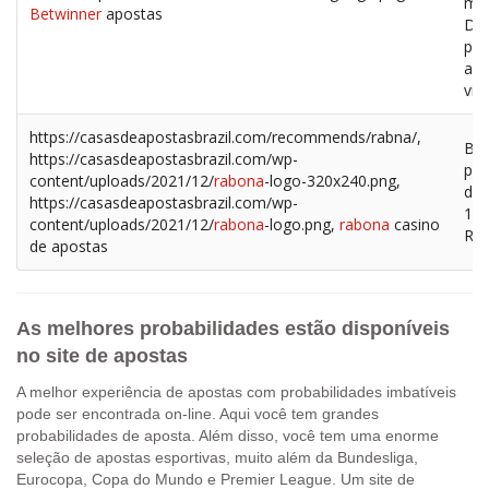
me
Betwinner
apostas
De
par
apo
viv
https://casasdeapostasbrazil.com/recommends/rabna/,
Bô
https://casasdeapostasbrazil.com/wp-
pri
content/uploads/2021/12/
rabona
-logo-320x240.png,
dep
https://casasdeapostasbrazil.com/wp-
100
content/uploads/2021/12/
rabona
-logo.png,
rabona
casino
R$
de apostas
As melhores probabilidades estão disponíveis
no site de apostas
A melhor experiência de apostas com probabilidades imbatíveis
pode ser encontrada on-line. Aqui você tem grandes
probabilidades de aposta. Além disso, você tem uma enorme
seleção de apostas esportivas, muito além da Bundesliga,
Eurocopa, Copa do Mundo e Premier League. Um site de