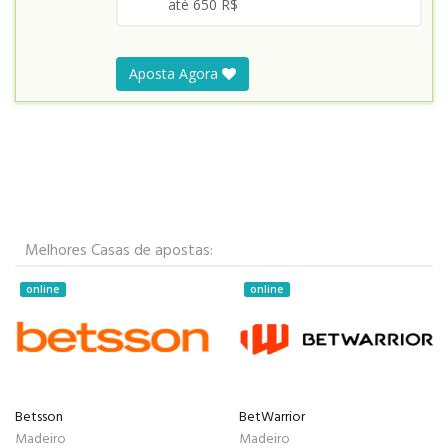
até 650 R$
Aposta Agora
Melhores Casas de apostas:
online
online
Betsson
BetWarrior
Madeiro
Madeiro