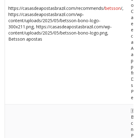
onl
https://casasdeapostasbrazil.com/recommends/
betsson
/,
Cob
https://casasdeapostasbrazil.com/wp-
amp
content/uploads/2025/05/betsson-bono-logo-
eve
300x211.png, https://casasdeapostasbrazil.com/wp-
esp
content/uploads/2025/05/betsson-bono-logo.png,
co
Betsson apostas
atr
Ate
ao 
por
pr
fre
Dep
saq
Pix
e-w
🇧
Bet
com
no 
Pla