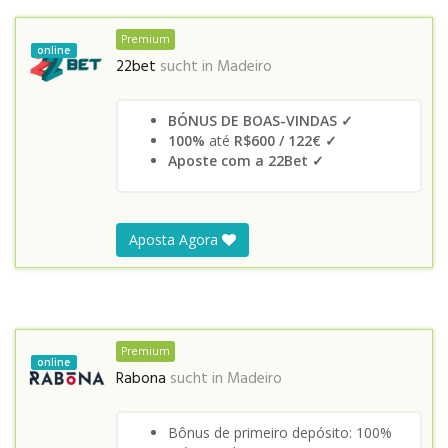
Premium
online
22bet
sucht in
Madeiro
BÓNUS DE BOAS-VINDAS ✓
100%
até
R$600 / 122€ ✓
Aposte com a 22Bet ✓
Aposta Agora
Premium
online
Rabona
sucht in
Madeiro
Bônus de primeiro depósito: 100%