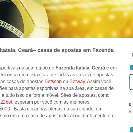
Itataia, Ceará– casas de apostas em Fazenda
sportivas na sua região de
Fazenda Itataia, Ceará
e em
 encontra uma lista clara de todas as casas de apostas
 as casas de apostas
Betsson
ou
Betway
. Assim você
ções para apostas esportivas na sua área, em casas de
, e tudo isso de forma móvel. Sites de apostas, como
u
22bet
, esperam por você com as melhores
Ri
600. Basta clicar nas ofertas na sua cidade, em
Fa
esmo em uma casa de apostas local ou diretamente on-