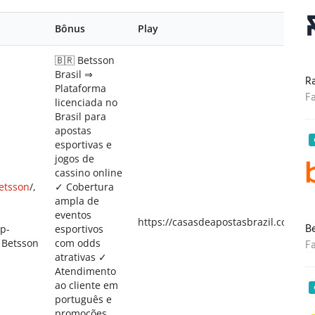
Bônus
Play
🇧🇷 Betsson
Brasil ⇒
R
Plataforma
Fa
licenciada no
Brasil para
apostas
esportivas e
jogos de
cassino online
etsson
/,
✓ Cobertura
ampla de
eventos
https://casasdeapostasbrazil.com/r
B
p-
esportivos
 Betsson
com odds
Fa
atrativas ✓
Atendimento
ao cliente em
português e
promoções