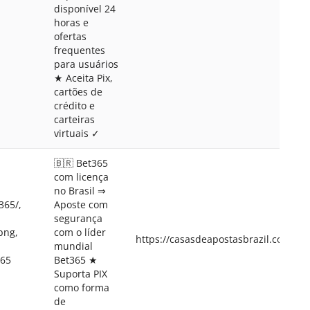
disponível 24
horas e
ofertas
frequentes
para usuários
★ Aceita Pix,
cartões de
crédito e
carteiras
virtuais ✓
🇧🇷 Bet365
com licença
no Brasil ⇒
365/,
Aposte com
segurança
png,
com o líder
https://casasdeapostasbrazil.com/r
mundial
365
Bet365 ★
Suporta PIX
como forma
de