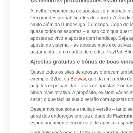
As melhores probabilidades estão dispo
A melhor experiência de apostas com probabilida
tem grandes probabilidades de aposta. Além dis
muito além da Bundesliga, Eurocopa, Copa do M
quase todos os esportes – e isso com qualquer 
apostas ao vivo e apostas com handicap. Seja a
aposta no sistema – as apostas mais exclusivas 
pagamento, como cartão de crédito, PayPal, Bitc
Apostas gratuitas e bônus de boas-vind
Quase todos os sites de apostas oferecem um bô
exemplo, 22bet ou
Betway
, que dá um crédito d
palpites especiais das casas de apostas e outra
ainda mais atrativa. A propósito, existem várias
sacar, o que facilita sua diversão com apostas on
Desejamos boa sorte e muita diversão – tanto se 
geral dos endereços em sua cidade de
Fazenda 
espontaneamente em um site de apostas esporti
Enquanto você precisa fazer suas apostas dentr