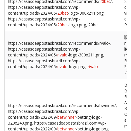
https://casasdeapostasbrazil.com/recommends/
20bet
/,
20b
https://casasdeapostasbrazil.com/wp-
de 
content/uploads/2024/05/
20bet
-logo-300x211.png,
vin
https://casasdeapostasbrazil.com/wp-
dos
content/uploads/2024/05/
20bet
-logo.png, 20bet
R$
🇧
https://casasdeapostasbrazil.com/recommends/rvalo/,
no 
https://casasdeapostasbrazil.com/wp-
líd
content/uploads/2024/05/
rivalo
-logo-300x211.png,
me
https://casasdeapostasbrazil.com/wp-
Bra
content/uploads/2024/05/
rivalo
-logo.png,
rivalo
Sup
✓
Bet
Bra
Bô
Apo
https://casasdeapostasbrazil.com/recommends/bwinner/,
R$
https://casasdeapostasbrazil.com/wp-
Od
content/uploads/2022/09/
betwinner
-betting-logo-
agr
320x240.png, https://casasdeapostasbrazil.com/wp-
mui
content/uploads/2022/09/
betwinner
-betting-logo.png,