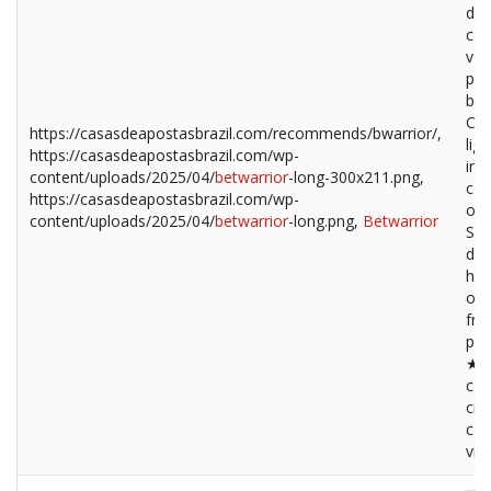
de 
cas
vol
púb
bra
Cob
https://casasdeapostasbrazil.com/recommends/bwarrior/,
lig
https://casasdeapostasbrazil.com/wp-
int
content/uploads/2025/04/
betwarrior
-long-300x211.png,
co
https://casasdeapostasbrazil.com/wp-
od
content/uploads/2025/04/
betwarrior
-long.png,
Betwarrior
Sup
dis
hor
ofe
fre
par
★ A
car
cré
car
vir