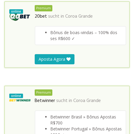
Premium
online
20bet
sucht in
Coroa Grande
Bônus de boas-vindas – 100% dos
ses R$600 ✓
Aposta Agora
Premium
online
Betwinner
sucht in
Coroa Grande
Betwinner Brasil » Bônus Apostas
R$700
Betwinner Portugal » Bônus Apostas