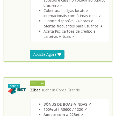
apostas e cassino voltada ao público
brasileiro ✓
Cobertura de ligas locais e
internacionais com ótimas odds ✓
Suporte disponível 24 horas e
ofertas frequentes para usuários ★
Aceita Pix, cartões de crédito e
carteiras virtuais ✓
Aposta Agora
Premium
online
22bet
sucht in
Coroa Grande
BÓNUS DE BOAS-VINDAS ✓
100%
até
R$600 / 122€ ✓
Aposte com a 22Bet ✓