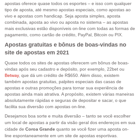
apostas oferece quase todos os esportes – e isso com qualquer
tipo de aposta, até mesmo apostas especiais, como apostas ao
vivo e apostas com handicap. Seja aposta simples, aposta
combinada, aposta ao vivo ou aposta no sistema – as apostas
mais exclusivas estão disponíveis on-line com todas as formas de
pagamento, como cartão de crédito, PayPal, Bitcoin ou PIX.
Apostas gratuitas e bônus de boas-vindas no
site de apostas
em 2021
Quase todos os sites de apostas oferecem um bônus de boas-
vindas após seu cadastro e depósito, por exemplo, 22bet ou
Betway
, que dá um crédito de R$650. Além disso, existem
também apostas gratuitas, palpites especiais das casas de
apostas e outras promoções para tornar sua experiência de
apostas ainda mais atrativa. A propósito, existem várias maneiras
absolutamente rápidas e seguras de depositar e sacar, o que
facilita sua diversão com apostas on-line.
Desejamos boa sorte e muita diversão – tanto se você escolher
um local de apostas a partir da visão geral dos endereços em sua
cidade de
Coroa Grande
quanto se você fizer uma aposta on-
line espontaneamente em um site de apostas esportivas.