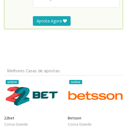
Aposta Agora
Melhores Casas de apostas:
online
online
22bet
Betsson
Coroa Grande
Coroa Grande