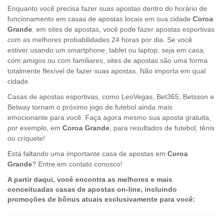
Enquanto você precisa fazer suas apostas dentro do horário de
funcionamento em casas de apostas locais em sua cidade
Coroa
Grande
, em sites de apostas, você pode fazer apostas esportivas
com as melhores probabilidades 24 horas por dia. Se você
estiver usando um smartphone, tablet ou laptop, seja em casa,
com amigos ou com familiares, sites de apostas são uma forma
totalmente flexível de fazer suas apostas. Não importa em qual
cidade.
Casas de apostas esportivas, como
LeoVegas, Bet365
, Betsson e
Betway tornam o próximo jogo de futebol ainda mais
emocionante para você. Faça agora mesmo sua aposta gratuita,
por exemplo, em
Coroa Grande
, para resultados de futebol, tênis
ou críquete!
Está faltando uma importante casa de apostas em
Coroa
Grande
? Entre em contato conosco!
A partir daqui, você encontra as melhores e mais
conceituadas casas de apostas on-line, incluindo
promoções de bônus atuais exclusivamente para você: