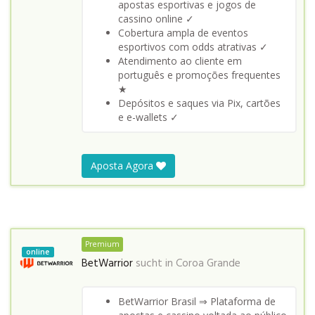
apostas esportivas e jogos de
cassino online ✓
Cobertura ampla de eventos
esportivos com odds atrativas ✓
Atendimento ao cliente em
português e promoções frequentes
★
Depósitos e saques via Pix, cartões
e e-wallets ✓
Aposta Agora
Premium
online
BetWarrior
sucht in
Coroa Grande
BetWarrior Brasil ⇒ Plataforma de