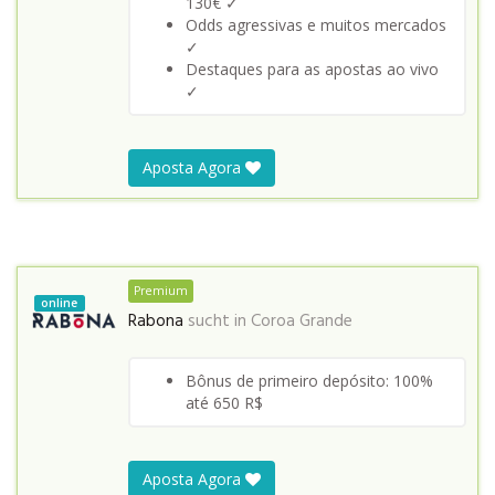
130€ ✓
Odds agressivas e muitos mercados
✓
Destaques para as apostas ao vivo
✓
Aposta Agora
Premium
online
Rabona
sucht in
Coroa Grande
Bônus de primeiro depósito: 100%
até 650 R$
Aposta Agora