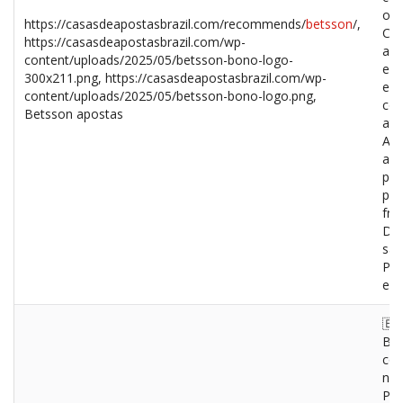
onl
https://casasdeapostasbrazil.com/recommends/
betsson
/,
Cob
https://casasdeapostasbrazil.com/wp-
amp
content/uploads/2025/05/betsson-bono-logo-
eve
300x211.png, https://casasdeapostasbrazil.com/wp-
esp
content/uploads/2025/05/betsson-bono-logo.png,
co
Betsson apostas
atr
Ate
ao 
por
pr
fre
Dep
saq
Pix
e-w
🇧
Bet
com
no 
Pla