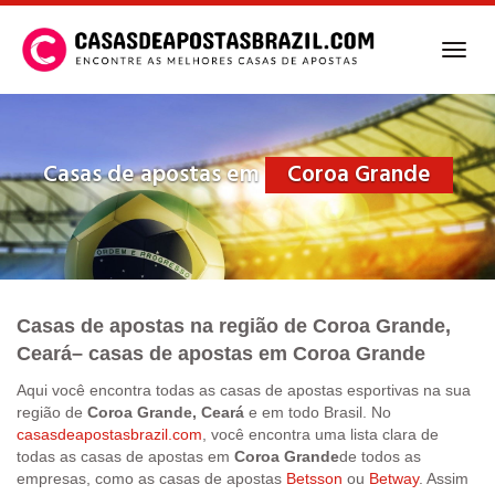
Skip
to
Toggl
main
navig
content
Casas de apostas em
Coroa Grande
Casas de apostas na região de Coroa Grande,
Ceará– casas de apostas em Coroa Grande
Aqui você encontra todas as casas de apostas esportivas na sua
região de
Coroa Grande, Ceará
e em todo Brasil. No
casasdeapostasbrazil.com
, você encontra uma lista clara de
todas as casas de apostas em
Coroa Grande
de todos as
empresas, como as casas de apostas
Betsson
ou
Betway
. Assim