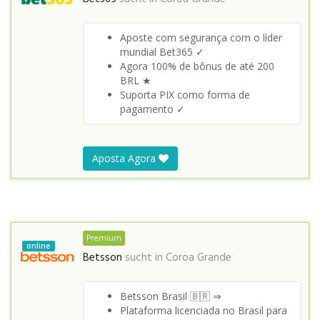
Aposte com segurança com o líder
mundial Bet365 ✓
Agora 100% de bônus de até 200
BRL ★
Suporta PIX como forma de
pagamento ✓
Aposta Agora
Premium
online
Betsson
sucht in
Coroa Grande
Betsson Brasil 🇧🇷 ⇒
Plataforma licenciada no Brasil para