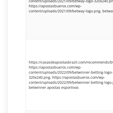
content/uploads/2021/09/betway-logo-320x240.pn
https://apostasbueros.com/wp-
content/uploads/2021/09/betway-logo.png, betw
https://casasdeapostasbrazil.com/recommends/b
https://apostasbueros.com/wp-
content/uploads/2022/09/betwinner-betting-logo-
320x240.png, https://apostasbueros.com/wp-
content/uploads/2022/09/betwinner-betting-logo.
betwinner apostas esportivas