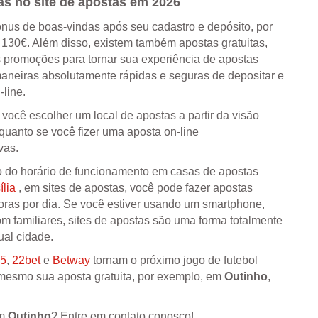
as no site de apostas
em
2026
nus de boas-vindas após seu cadastro e depósito, por
 130€. Além disso, existem também apostas gratuitas,
s promoções para tornar sua experiência de apostas
 maneiras absolutamente rápidas e seguras de depositar e
-line.
você escolher um local de apostas a partir da visão
quanto se você fizer uma aposta on-line
vas.
o do horário de funcionamento em casas de apostas
ília
, em sites de apostas, você pode fazer apostas
oras por dia. Se você estiver usando um smartphone,
om familiares, sites de apostas são uma forma totalmente
ual cidade.
65
,
22bet
e
Betway
tornam o próximo jogo de futebol
mesmo sua aposta gratuita, por exemplo, em
Outinho
,
em
Outinho
? Entre em contato conosco!