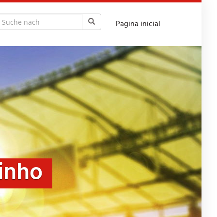
Pagina inicial
inho