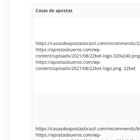
Casas de apostas
https://casasdeapostasbrazil.com/recommends/22
https://apostasbueros.com/wp-
content/uploads/2021/08/22bet-logo-320x240.png
https://apostasbueros.com/wp-
content/uploads/2021/08/22bet-logo.png, 22bet
https://casasdeapostasbrazil.com/recommends/b
https://apostasbueros.com/wp-