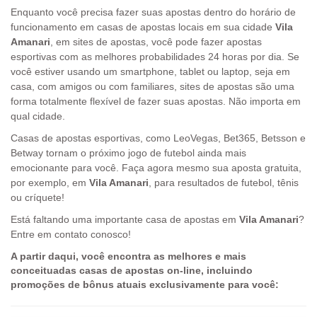
Enquanto você precisa fazer suas apostas dentro do horário de
funcionamento em casas de apostas locais em sua cidade
Vila
Amanari
, em sites de apostas, você pode fazer apostas
esportivas com as melhores probabilidades 24 horas por dia. Se
você estiver usando um smartphone, tablet ou laptop, seja em
casa, com amigos ou com familiares, sites de apostas são uma
forma totalmente flexível de fazer suas apostas. Não importa em
qual cidade.
Casas de apostas esportivas, como
LeoVegas, Bet365
, Betsson e
Betway tornam o próximo jogo de futebol ainda mais
emocionante para você. Faça agora mesmo sua aposta gratuita,
por exemplo, em
Vila Amanari
, para resultados de futebol, tênis
ou críquete!
Está faltando uma importante casa de apostas em
Vila Amanari
?
Entre em contato conosco!
A partir daqui, você encontra as melhores e mais
conceituadas casas de apostas on-line, incluindo
promoções de bônus atuais exclusivamente para você: