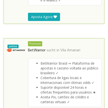
e e-wallets ✓
Aposta Agora
Premium
online
BetWarrior
sucht in
Vila Amanari
BetWarrior Brasil ⇒ Plataforma de
apostas e cassino voltada ao público
brasileiro ✓
Cobertura de ligas locais e
internacionais com ótimas odds ✓
Suporte disponível 24 horas e
ofertas frequentes para usuários ★
Aceita Pix, cartões de crédito e
carteiras virtuais ✓