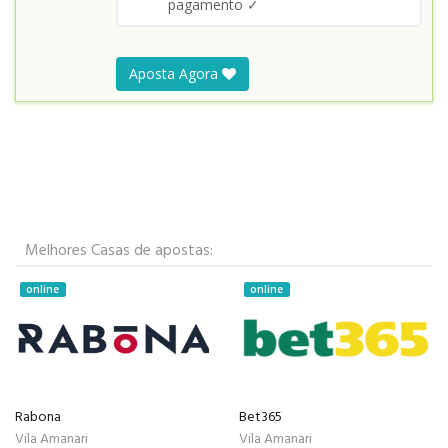
pagamento ✓
Aposta Agora
Melhores Casas de apostas:
online
online
Rabona
Bet365
Vila Amanari
Vila Amanari