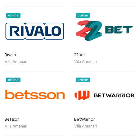
online
online
Rivalo
22bet
Vila Amanari
Vila Amanari
online
online
Betsson
BetWarrior
Vila Amanari
Vila Amanari