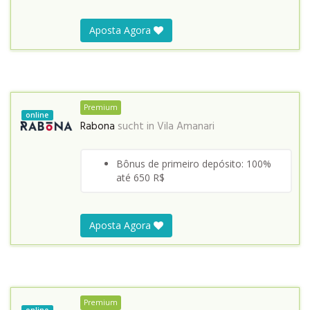
Aposta Agora
Premium
online
Rabona
sucht in
Vila Amanari
Bônus de primeiro depósito: 100%
até 650 R$
Aposta Agora
Premium