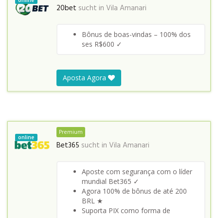
online
20bet
sucht in
Vila Amanari
Bônus de boas-vindas – 100% dos
ses R$600 ✓
Aposta Agora
Premium
online
Bet365
sucht in
Vila Amanari
Aposte com segurança com o líder
mundial Bet365 ✓
Agora 100% de bônus de até 200
BRL ★
Suporta PIX como forma de