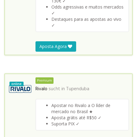
130€ ✓
Odds agressivas e muitos mercados
✓
Destaques para as apostas ao vivo
✓
Aposta Agora
Premium
online
Rivalo
sucht in
Tupenduba
Apostar no Rivalo a O líder de
mercado no Brasil ★
Aposta grátis até R$50 ✓
Suporta PIX ✓