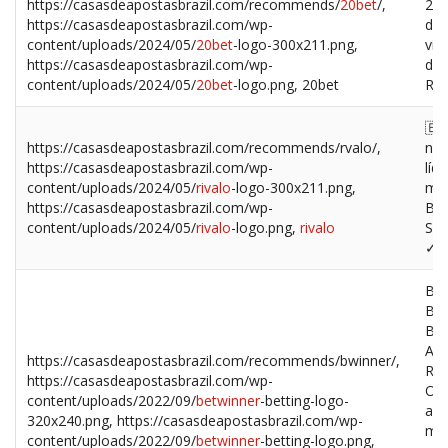
https://casasdeapostasbrazil.com/recommends/
20bet
/,
20b
https://casasdeapostasbrazil.com/wp-
de 
content/uploads/2024/05/
20bet
-logo-300x211.png,
vin
https://casasdeapostasbrazil.com/wp-
dos
content/uploads/2024/05/
20bet
-logo.png, 20bet
R$
🇧
https://casasdeapostasbrazil.com/recommends/rvalo/,
no 
https://casasdeapostasbrazil.com/wp-
líd
content/uploads/2024/05/
rivalo
-logo-300x211.png,
me
https://casasdeapostasbrazil.com/wp-
Bra
content/uploads/2024/05/
rivalo
-logo.png,
rivalo
Sup
✓
Bet
Bra
Bô
Apo
https://casasdeapostasbrazil.com/recommends/bwinner/,
R$
https://casasdeapostasbrazil.com/wp-
Od
content/uploads/2022/09/
betwinner
-betting-logo-
agr
320x240.png, https://casasdeapostasbrazil.com/wp-
mui
content/uploads/2022/09/
betwinner
-betting-logo.png,