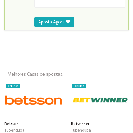
Aposta Agora
Melhores Casas de apostas:
online
online
Betsson
Betwinner
Tupenduba
Tupenduba