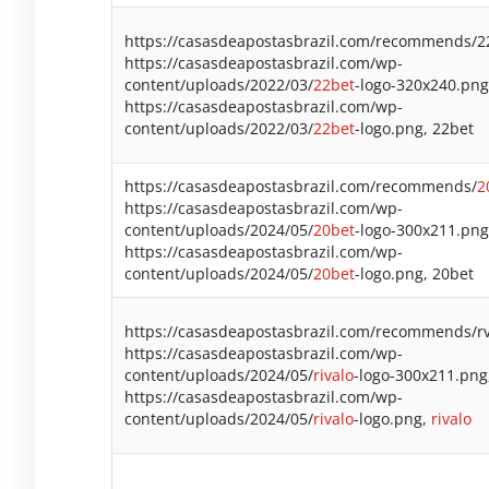
https://casasdeapostasbrazil.com/recommends/22
https://casasdeapostasbrazil.com/wp-
content/uploads/2022/03/
22bet
-logo-320x240.png
https://casasdeapostasbrazil.com/wp-
content/uploads/2022/03/
22bet
-logo.png, 22bet
https://casasdeapostasbrazil.com/recommends/
2
https://casasdeapostasbrazil.com/wp-
content/uploads/2024/05/
20bet
-logo-300x211.png
https://casasdeapostasbrazil.com/wp-
content/uploads/2024/05/
20bet
-logo.png, 20bet
https://casasdeapostasbrazil.com/recommends/rv
https://casasdeapostasbrazil.com/wp-
content/uploads/2024/05/
rivalo
-logo-300x211.png
https://casasdeapostasbrazil.com/wp-
content/uploads/2024/05/
rivalo
-logo.png,
rivalo