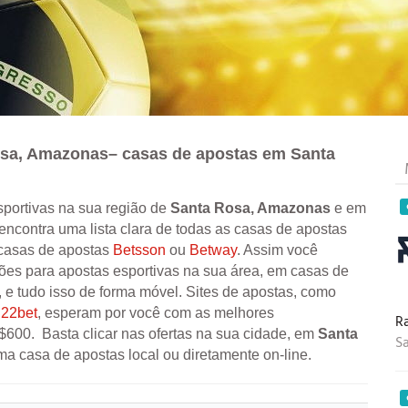
osa, Amazonas– casas de apostas em Santa
sportivas na sua região de
Santa Rosa, Amazonas
e em
 encontra uma lista clara de todas as casas de apostas
 casas de apostas
Betsson
ou
Betway
. Assim você
ções para apostas esportivas na sua área, em casas de
, e tudo isso de forma móvel. Sites de apostas, como
u
22bet
, esperam por você com as melhores
R
600. Basta clicar nas ofertas na sua cidade, em
Santa
S
a casa de apostas local ou diretamente on-line.