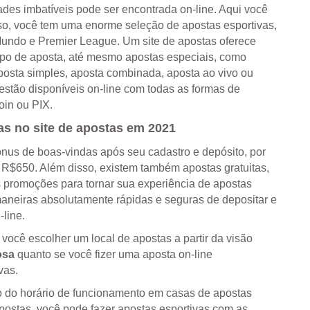
des imbatíveis pode ser encontrada on-line. Aqui você
so, você tem uma enorme seleção de apostas esportivas,
undo e Premier League. Um site de apostas oferece
tipo de aposta, até mesmo apostas especiais, como
posta simples, aposta combinada, aposta ao vivo ou
estão disponíveis on-line com todas as formas de
oin ou PIX.
as no site de apostas
em 2021
nus de boas-vindas após seu cadastro e depósito, por
e R$650. Além disso, existem também apostas gratuitas,
s promoções para tornar sua experiência de apostas
 maneiras absolutamente rápidas e seguras de depositar e
-line.
você escolher um local de apostas a partir da visão
osa
quanto se você fizer uma aposta on-line
vas.
o do horário de funcionamento em casas de apostas
apostas, você pode fazer apostas esportivas com as