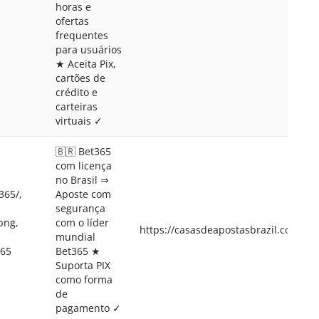
horas e
ofertas
frequentes
para usuários
★ Aceita Pix,
cartões de
crédito e
carteiras
virtuais ✓
🇧🇷 Bet365
com licença
no Brasil ⇒
365/,
Aposte com
segurança
png,
com o líder
https://casasdeapostasbrazil.com/r
mundial
365
Bet365 ★
Suporta PIX
como forma
de
pagamento ✓