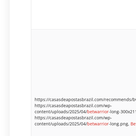
https://casasdeapostasbrazil.com/recommends/bw
https://casasdeapostasbrazil.com/wp-
content/uploads/2025/04/
betwarrior
-long-300x21
https://casasdeapostasbrazil.com/wp-
content/uploads/2025/04/
betwarrior
-long.png,
Be