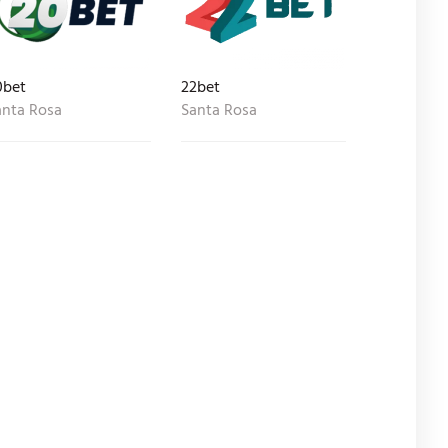
0bet
22bet
anta Rosa
Santa Rosa
ecommends/bwarrior/