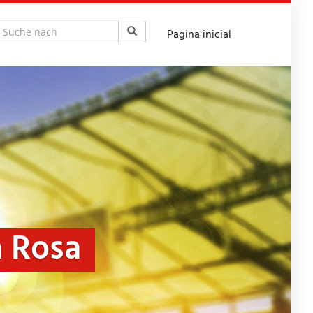
Pagina inicial
a Rosa